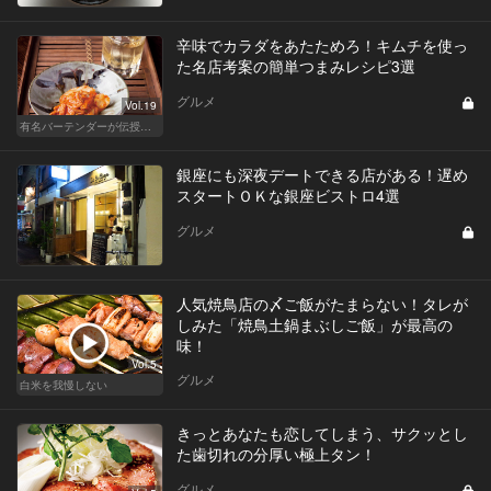
辛味でカラダをあたためろ！キムチを使っ
た名店考案の簡単つまみレシピ3選
グルメ
Vol.19
有名バーテンダーが伝授する簡単つまみレシピ
銀座にも深夜デートできる店がある！遅め
スタートＯＫな銀座ビストロ4選
グルメ
人気焼鳥店の〆ご飯がたまらない！タレが
しみた「焼鳥土鍋まぶしご飯」が最高の
味！
Vol.5
グルメ
白米を我慢しない
きっとあなたも恋してしまう、サクッとし
た歯切れの分厚い極上タン！
グルメ