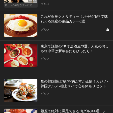
Vol.95
グルメ
東カレの素敵な大人に必要なこと
これぞ銀座クオリティー！お手頃価格で味
わえる銀座の絶品カレー6選
グルメ
東京で話題の“ネオ居酒屋“3選。人気のおし
ゃれ中華は新年会にもぴったり！
グルメ
夏の韓国旅は“欲”を満たすが正解！カジノ×
韓国グルメ×極上スパで心も体もリセット
グルメ
銀座で絶対に満足できる肉グルメ4選！デ