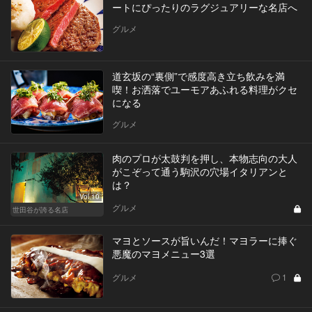
ートにぴったりのラグジュアリーな名店へ
グルメ
道玄坂の“裏側”で感度高き立ち飲みを満
喫！お洒落でユーモアあふれる料理がクセ
になる
グルメ
肉のプロが太鼓判を押し、本物志向の大人
がこぞって通う駒沢の穴場イタリアンと
は？
Vol.10
グルメ
世田谷が誇る名店
マヨとソースが旨いんだ！マヨラーに捧ぐ
悪魔のマヨメニュー3選
グルメ
1