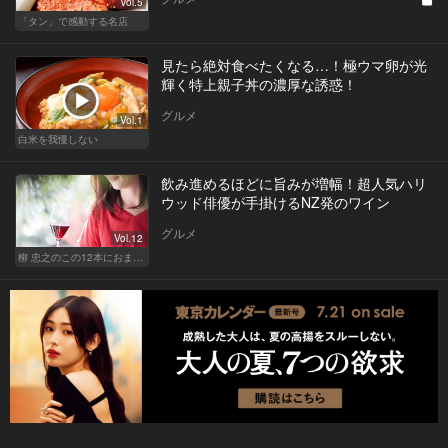
Vol.5
「タン」で感動する名店
見たら絶対食べたくなる…！極ウマ卵が光
輝く特上親子丼の濃厚な誘惑！
グルメ
Vol.1
白米を我慢しない
飲み進めるほどに旨みが増幅！超人気ハリ
ウッド俳優が手掛けるNZ発のワイン
グルメ
Vol.12
柳 忠之のこの12本におまかせ