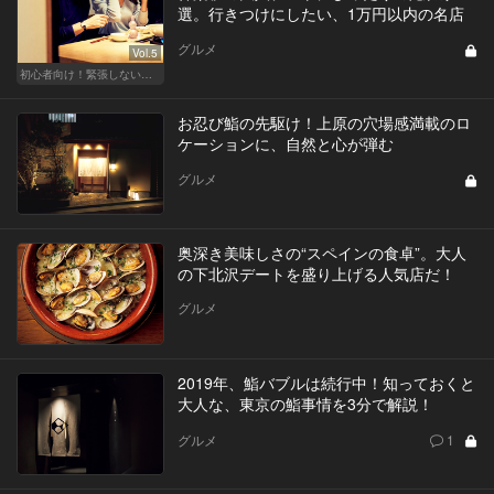
選。行きつけにしたい、1万円以内の名店
グルメ
Vol.5
初心者向け！緊張しない東京デートプラン
お忍び鮨の先駆け！上原の穴場感満載のロ
ケーションに、自然と心が弾む
グルメ
奥深き美味しさの“スペインの食卓”。大人
の下北沢デートを盛り上げる人気店だ！
グルメ
2019年、鮨バブルは続行中！知っておくと
大人な、東京の鮨事情を3分で解説！
グルメ
1