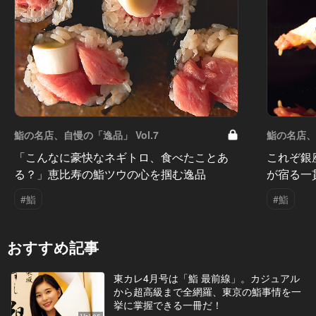
鮨の名店、自慢の「逸品」 Vol.7
鮨の名店、自
「こんなに豪快なネギトロ、食べたことあ
これぞ銀
る？」恵比寿の鮨ツウの心を掴む逸品
が宿る一
#鮨
#鮨
おすすめ記事
東カレ4月号は「鮨 最前線」。カジュアル
から超高級まで全網羅、東京の鮨事情を一
挙に掌握できる一冊だ！