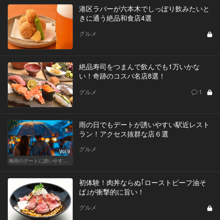
港区ラバーが六本木でしっぽり飲みたいと
きに通う絶品和食店4選
グルメ
絶品寿司をつまんで飲んでも1万いかな
い！奇跡のコスパ名店8選！
グルメ
1
雨の日でもデートが誘いやすい駅近レスト
ラン！アクセス抜群な店６選
グルメ
Vol.9
梅雨のデートに誘いやすい！駅から近い人気レストラン
初体験！肉丼ならぬ｢ローストビーフ油そ
ば｣が衝撃的に旨い！
グルメ