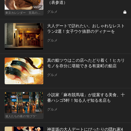
（表参道）
Vol.21
グルメ
東京カレンダー 至高の名店シリーズ
大人デートで訪れたい、おしゃれなレスト
ラン2選！女子ウケ抜群のディナーを
グルメ
真の鮨ツウはこの店へたどり着く！ヒカリ
モノを存分に堪能できる有楽町の鮨店
グルメ
小説家「麻布競馬場」が提案する美食、十
番ハシゴ5軒！知る人ぞ知る名店も
グルメ
Vol.1
達人たちの夜の“街ブラ”
神楽坂の大人デートにぴったりの隠れ家4