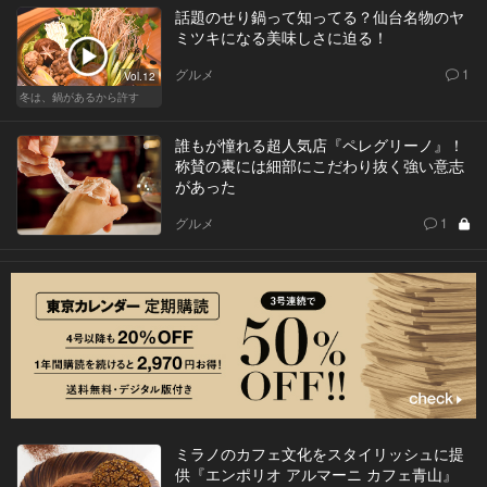
話題のせり鍋って知ってる？仙台名物のヤ
ミツキになる美味しさに迫る！
グルメ
1
Vol.12
冬は、鍋があるから許す
誰もが憧れる超人気店『ペレグリーノ』！
称賛の裏には細部にこだわり抜く強い意志
があった
グルメ
1
ミラノのカフェ文化をスタイリッシュに提
供『エンポリオ アルマーニ カフェ青山』