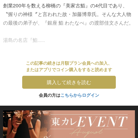
創業200年を数える柳橋の『美家古鮨』の4代目であり、
〝握りの神様〞と言われた故・加藤博章氏。そんな大人物
の最後の弟子が、『銀座 鮨 わたなべ』の渡部佳文さんだ。
湯島の名店『鮨......
この記事の続きは月額プラン会員への加入、
またはアプリでコイン購入をすると読めます
購入して続きを読む
会員の方は
こちらからログイン