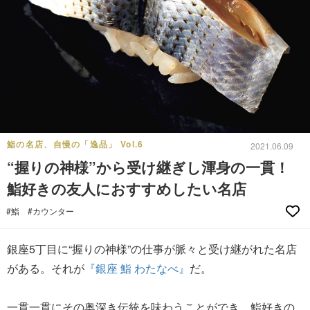
鮨の名店、自慢の「逸品」 Vol.6
2021.06.09
“握りの神様”から受け継ぎし渾身の一貫！
鮨好きの友人におすすめしたい名店
#鮨
#カウンター
銀座5丁目に“握りの神様”の仕事が脈々と受け継がれた名店
がある。それが
『銀座 鮨 わたなべ』
だ。
一貫一貫にその奥深き伝統を味わうことができ、鮨好きの