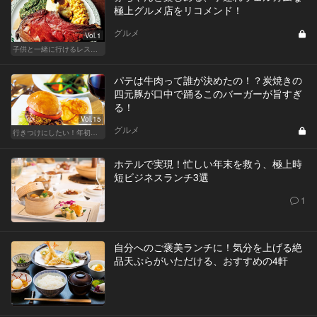
極上グルメ店をリコメンド！
グルメ
Vol.1
子供と一緒に行けるレストラン！東京にある家族の救世主！
パテは牛肉って誰が決めたの！？炭焼きの
四元豚が口中で踊るこのバーガーが旨すぎ
る！
Vol.15
グルメ
行きつけにしたい！年初めのご褒美ランチ
ホテルで実現！忙しい年末を救う、極上時
短ビジネスランチ3選
1
自分へのご褒美ランチに！気分を上げる絶
品天ぷらがいただける、おすすめの4軒