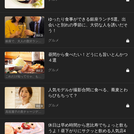
ゆったり食事ができる銀座ランチ5選。出
会いと別れの季節に、大切な人を誘いだそ
う！
Vol.3
グルメ
銀座で、大人の贅沢ランチを楽しもう
昼間から食べたい！どうにも旨いとんかつ
４選
グルメ
Vol.2
これだけ知ってりゃ、もはや『通』！ 東カレ厳選とんかつ特集
人気モデルが撮影合間に食べる、蕎麦とわ
らびもちって？
グルメ
Vol.9
高垣麗子の美チャージディナー
休日は早め時間から恵比寿でちょっと飲も
うよ！昼下がりにサクッと飲める人気店4