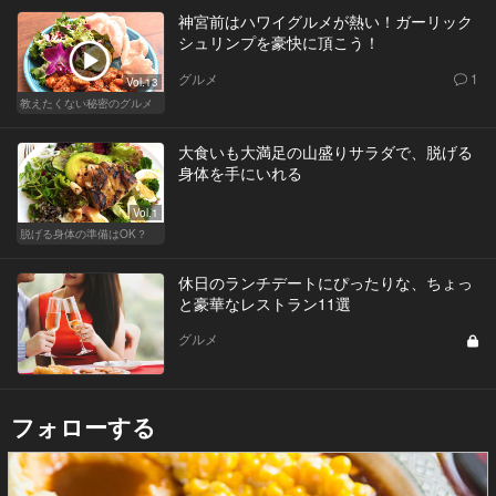
神宮前はハワイグルメが熱い！ガーリック
シュリンプを豪快に頂こう！
グルメ
1
Vol.13
教えたくない秘密のグルメ
大食いも大満足の山盛りサラダで、脱げる
身体を手にいれる
Vol.1
脱げる身体の準備はOK？
休日のランチデートにぴったりな、ちょっ
と豪華なレストラン11選
グルメ
フォローする