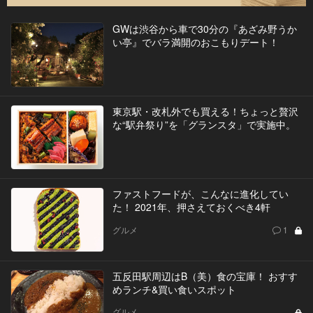
GWは渋谷から車で30分の『あざみ野うか
い亭』でバラ満開のおこもりデート！
東京駅・改札外でも買える！ちょっと贅沢
な“駅弁祭り”を「グランスタ」で実施中。
ファストフードが、こんなに進化してい
た！ 2021年、押さえておくべき4軒
グルメ
1
五反田駅周辺はB（美）食の宝庫！ おすす
めランチ&買い食いスポット
グルメ