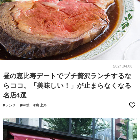
2021.04.08
昼の恵比寿デートでプチ贅沢ランチするな
らココ。「美味しい！」が止まらなくなる
名店4選
#ランチ
#中華
#恵比寿