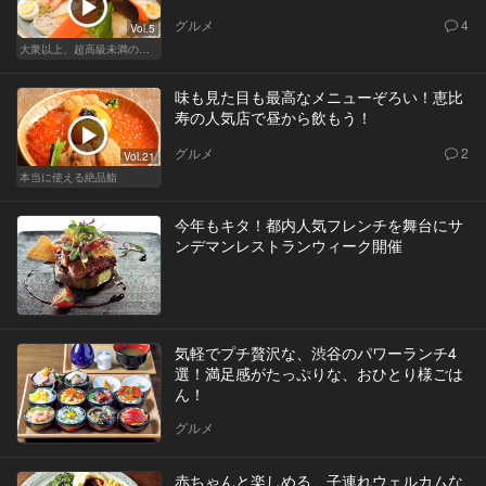
グルメ
4
Vol.5
大衆以上、超高級未満の絶品中華
味も見た目も最高なメニューぞろい！恵比
寿の人気店で昼から飲もう！
グルメ
2
Vol.21
本当に使える絶品鮨
今年もキタ！都内人気フレンチを舞台にサ
ンデマンレストランウィーク開催
気軽でプチ贅沢な、渋谷のパワーランチ4
選！満足感がたっぷりな、おひとり様ごは
ん！
グルメ
赤ちゃんと楽しめる、子連れウェルカムな