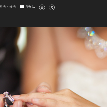
新のグルメ、洗練されたライフスタイル情報
恋活・婚活
月刊誌