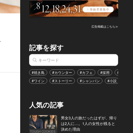
広告掲載はこちら≫
し
記事を探す
#焼き鳥
#カウンター
#カフェ
#採用
#恋愛
#ワイン
#ストーリー
#シャンパン
#小説
#イ
人気の記事
男女3人の旅だったはずが、帰り
は2人に…。1人の女性が残ると
Vol.74
決めた理由
TOUGH COOKIES