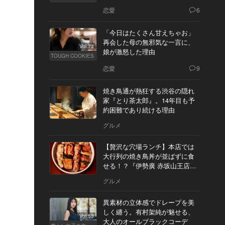
恋愛
6
「今日はたくさん甘えちゃお」
再会した母の無邪気な一言に、
Vol.73
娘が激怒した理由
TOUGH COOKIES
恋愛
9
焼き鳥通が熱狂する渋谷の隠れ
家『とり茶太郎』。14年目も予
約困難であり続ける理由
グルメ
【贅沢な穴場ランチ】本店では
大行列の焼き鳥丼が並ばずに食
せる！？『伊勢廣 赤坂山王店』
へ
グルメ
異素材の立体感でドレープを美
しく纏う。有村架純が魅せる、
Vol.53
大人のオールブラックコーデ