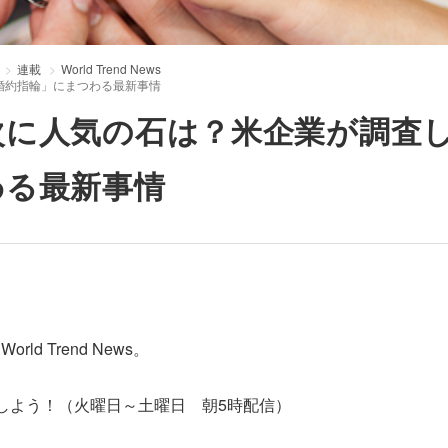
連載
World Trend News
婚約指輪」にまつわる最新事情
次に人気の石は？米企業が調査
わる最新事情
 Trend News。
しよう！（火曜日～土曜日 朝5時配信）