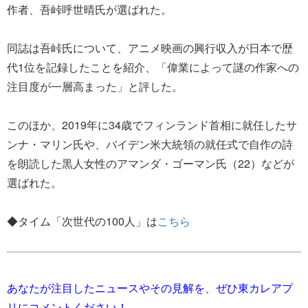
作者、吾峠呼世晴氏が選ばれた。
同誌は吾峠氏について、アニメ映画の興行収入が日本で歴
代1位を記録したことを紹介、「偉業によって謎の作家への
注目度が一層高まった」と評した。
このほか、2019年に34歳でフィンランド首相に就任したサ
ンナ・マリン氏や、バイデン米大統領の就任式で自作の詩
を朗読した黒人女性のアマンダ・ゴーマン氏（22）などが
選ばれた。
◆タイム「次世代の100人」は
こちら
あなたが注目したニュースやその見解を、ぜひ東カレアプ
リにコメントください！