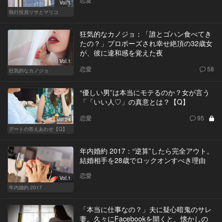
Vol.1
執行役員リサとマリコ
狂気的なカノジョ：「誰とゴハン食べてき
たの？」プロポーズされ幸せ絶頂の32歳女
が、彼に違和感を覚えた夜
Vol.1
恋愛
58
狂気的なカノジョ
“優しい男”は本当にモテるのか？女が言う
「「いい人♡」の真意とは？【Q】
恋愛
95
Vol.24
デートの答えあわせ【Q】
年内婚約 2017：“逆算”したら完全アウト。
結婚相手を28歳でロックオンすべき理由
恋愛
Vol.1
年内婚約 2017
「本当に仕事なの？」夫に疑心暗鬼のサレ
妻。久々にFacebookを開くと、懐かしの