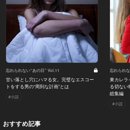
忘れられない“あの日” Vol.11
忘れられない
甘い落とし穴にハマる女。完璧なエスコー
東カレラ
トをする男の“周到な計画”とは
る切ない
総集編
#小説
#小説
おすすめ記事