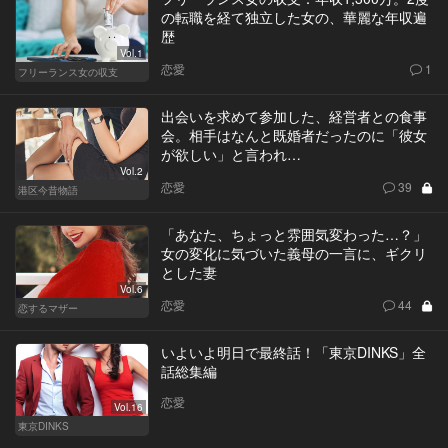
の転職を経て独立した女の、華麗な年収遍
歴
Vol.1
恋愛
1
フリーランス女の収支
出会いを求めて参加した、経営者との食事
会。相手はなんと既婚者だったのに「彼女
が欲しい」と言われ…
Vol.2
恋愛
39
港区今昔物語
「あなた、ちょっと雰囲気変わった…？」
女の変化に気づいた義母の一言に、ギクリ
とした妻
Vol.6
恋愛
44
恋するマザー
いよいよ明日で最終話！「東京DINKS」全
話総集編
恋愛
Vol.16
東京DINKS