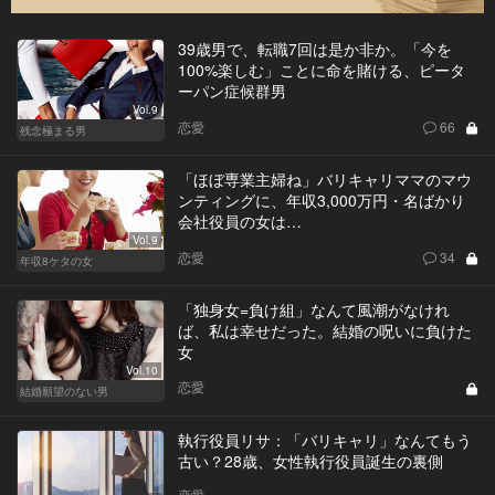
39歳男で、転職7回は是か非か。「今を
100%楽しむ」ことに命を賭ける、ピータ
ーパン症候群男
Vol.9
恋愛
66
残念極まる男
「ほぼ専業主婦ね」バリキャリママのマウ
ンティングに、年収3,000万円・名ばかり
会社役員の女は…
Vol.9
恋愛
34
年収8ケタの女
「独身女=負け組」なんて風潮がなけれ
ば、私は幸せだった。結婚の呪いに負けた
女
Vol.10
恋愛
結婚願望のない男
執行役員リサ：「バリキャリ」なんてもう
古い？28歳、女性執行役員誕生の裏側
恋愛