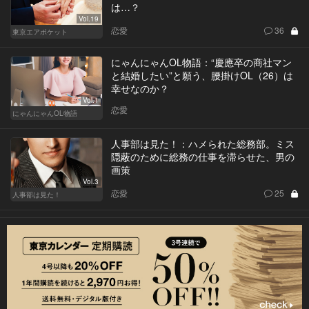
は…？
Vol.19
恋愛
36
東京エアポケット
にゃんにゃんOL物語：“慶應卒の商社マン
と結婚したい”と願う、腰掛けOL（26）は
幸せなのか？
Vol.1
恋愛
にゃんにゃんOL物語
人事部は見た！：ハメられた総務部。ミス
隠蔽のために総務の仕事を滞らせた、男の
画策
Vol.3
恋愛
25
人事部は見た！