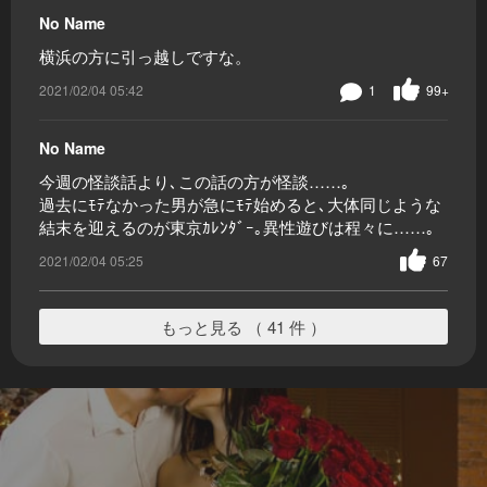
No Name
横浜の方に引っ越しですな。
2021/02/04 05:42
1
99+
No Name
今週の怪談話より､この話の方が怪談……｡
過去にﾓﾃなかった男が急にﾓﾃ始めると､大体同じような
結末を迎えるのが東京ｶﾚﾝﾀﾞｰ｡異性遊びは程々に……｡
2021/02/04 05:25
67
もっと見る （ 41 件 ）