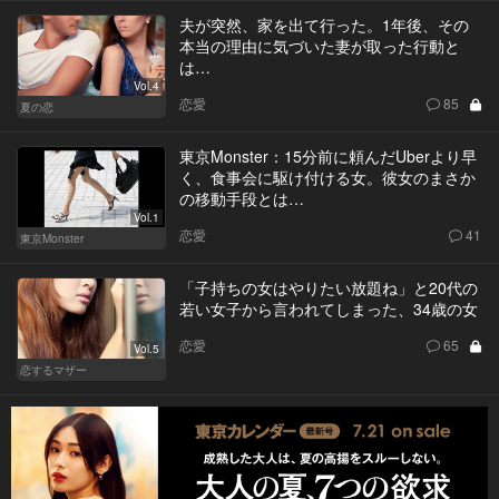
夫が突然、家を出て行った。1年後、その
本当の理由に気づいた妻が取った行動と
は…
Vol.4
恋愛
85
夏の恋
東京Monster：15分前に頼んだUberより早
く、食事会に駆け付ける女。彼女のまさか
の移動手段とは…
Vol.1
恋愛
41
東京Monster
「子持ちの女はやりたい放題ね」と20代の
若い女子から言われてしまった、34歳の女
恋愛
65
Vol.5
恋するマザー