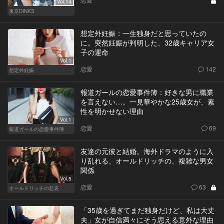
Vol.14
東京DINKS
想定外妊娠：一生独身だと思っていたの
に。突然妊娠が判明した、32歳キャリア女
子の運命
Vol.1
恋愛
142
想定外妊娠
報道ガールの恋愛事件簿：好きな男に職業
を言えない…。一見華やかな25歳女が、素
性を明かせない理由
Vol.1
恋愛
69
報道ガールの恋愛事件簿
友達の元彼と結婚。海外ドラマのように入
り乱れる、オールドリッチの、複雑な男女
関係
Vol.5
恋愛
63
オールドリッチの悲哀
「35歳を過ぎてまだ独身だけど、私は大丈
夫」女が自信満々にそう思える意外な理由