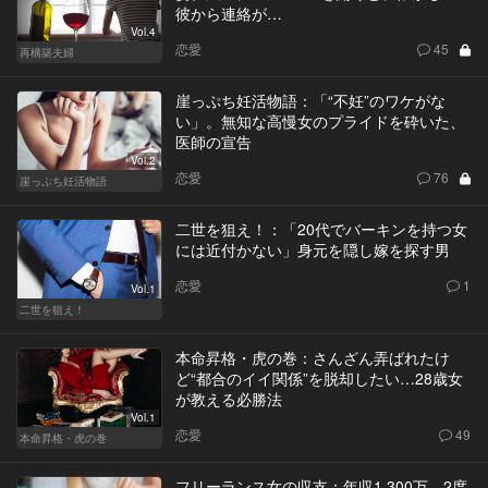
彼から連絡が…
Vol.4
恋愛
45
再構築夫婦
崖っぷち妊活物語：「“不妊”のワケがな
い」。無知な高慢女のプライドを砕いた、
医師の宣告
Vol.2
恋愛
76
崖っぷち妊活物語
二世を狙え！：「20代でバーキンを持つ女
には近付かない」身元を隠し嫁を探す男
恋愛
1
Vol.1
二世を狙え！
本命昇格・虎の巻：さんざん弄ばれたけ
ど“都合のイイ関係”を脱却したい…28歳女
が教える必勝法
Vol.1
恋愛
49
本命昇格・虎の巻
フリーランス女の収支：年収1,300万。2度