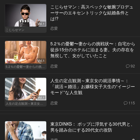
こじらせマン：高スペックな敏腕プロデュ
ーサーのエキセントリックな結婚条件と
は!?
Vol.1
恋愛
こじらせマン
5.2％の憂鬱〜妻からの挑戦状〜：自宅から
徒歩15分のホテルに泊まる妻。夫の存在を
無視して、女がしていたこと
Vol.1
恋愛
92
5.2％の憂鬱〜妻からの挑戦状〜
人生の定点観測～東京女の就活事情～：
「就活＝婚活」お嬢様女子大生の“イージー
モード”な人生観
Vol.1
恋愛
115
人生の定点観測～東京女の就活事情～
東京DINKS： ポップに浮気する30代男と、
男を踏み台にする20代女の攻防
恋愛