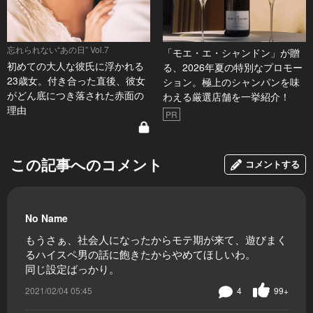
忘れられない“あの日” Vol.7
「モエ・エ・シャンドン」が贈
初めての大人な彼氏に浮かれる
る、2026年夏の特別なプロモー
23歳女。付き合った直後、彼女
ション。極上のシャンパンを味
がどん底につき落された赤面の
わえる厳選店舗を一挙紹介！
理由
PR
この記事へのコメント
コメントする
No Name
もうさぁ、社会人になったからモテ期が来て、遊びまく
るハイスペ男の話に飽きたからやめてほしいわ。
同じ設定ばっかり。
2021/02/04 05:45
4
99+