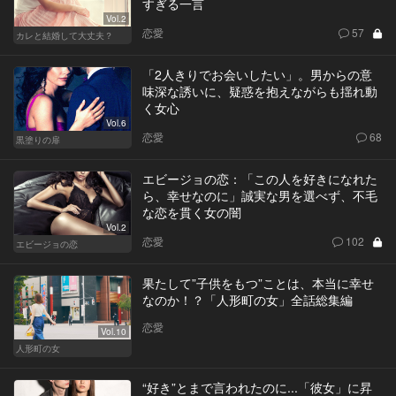
すぎる一言
Vol.2
恋愛
57
カレと結婚して大丈夫？
「2人きりでお会いしたい」。男からの意
味深な誘いに、疑惑を抱えながらも揺れ動
く女心
Vol.6
恋愛
68
黒塗りの扉
エビージョの恋：「この人を好きになれた
ら、幸せなのに」誠実な男を選べず、不毛
な恋を貫く女の闇
Vol.2
恋愛
102
エビージョの恋
果たして”子供をもつ”ことは、本当に幸せ
なのか！？「人形町の女」全話総集編
恋愛
Vol.10
人形町の女
“好き”とまで言われたのに...「彼女」に昇