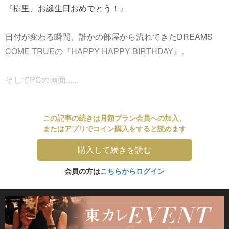
『樹里、お誕生日おめでとう！』
日付が変わる瞬間、誰かの部屋から流れてきたDREAMS
COME TRUEの『HAPPY HAPPY BIRTHDAY』。
そしてPCの画面......
この記事の続きは月額プラン会員への加入、
またはアプリでコイン購入をすると読めます
購入して続きを読む
会員の方は
こちらからログイン