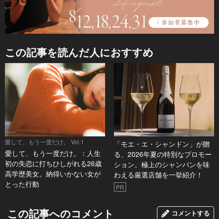
この記事を読んだ人におすすめ
愛して、もう一度だけ。 Vol.1
「モエ・エ・シャンドン」が贈
愛して、もう一度だけ。：人生
る、2026年夏の特別なプロモー
初の失恋に打ちひしがれる26歳
ション。極上のシャンパンを味
高学歴美女。納得いかない女が
わえる厳選店舗を一挙紹介！
とった行動
PR
この記事へのコメント
コメントする