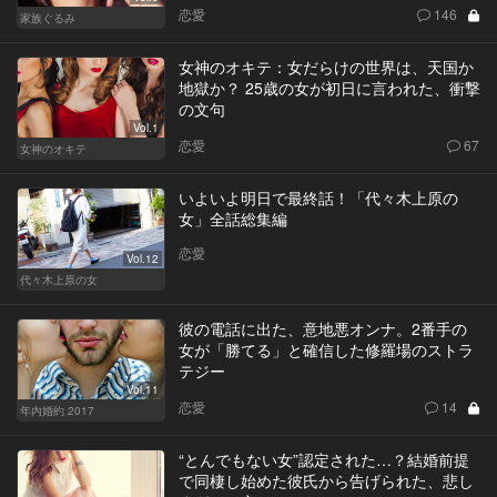
恋愛
146
家族ぐるみ
女神のオキテ：女だらけの世界は、天国か
地獄か？ 25歳の女が初日に言われた、衝撃
の文句
Vol.1
恋愛
67
女神のオキテ
いよいよ明日で最終話！「代々木上原の
女」全話総集編
恋愛
Vol.12
代々木上原の女
彼の電話に出た、意地悪オンナ。2番手の
女が「勝てる」と確信した修羅場のストラ
テジー
Vol.11
恋愛
14
年内婚約 2017
“とんでもない女”認定された…？結婚前提
で同棲し始めた彼氏から告げられた、悲し