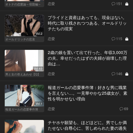
恋愛
151
オトナの恋愛論～宿題編～
プライドと資産はあっても、現金はない。
時代に取り残されつつある、オールドリッ
チたちの現実
Vol.2
恋愛
115
オールドリッチの悲哀
2歳の娘を置いて出て行った、年収3,000万
の夫。幸せだったはずの夫婦が崩壊した理
由は…
Vol.63
恋愛
146
男と女の答えあわせ【Q】
報道ガールの恋愛事件簿：好きな男に職業
を言えない…。一見華やかな25歳女が、素
性を明かせない理由
Vol.1
恋愛
69
報道ガールの恋愛事件簿
チヤホヤ願望も、ほどほどに。男でしか満
たせない自尊心に、苦しめられた妻の過失