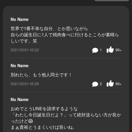
No Name
世界で1番不幸な自分、とか思いながら
自らの誕生日に1人で焼肉食べに行けるところが素晴ら
しいです。笑
2021/02/01 05:22
1
99+
No Name
別れたら、もう他人同士です！
2021/02/01 05:28
2
99+
No Name
おめでとうLINEを請求するような
「わたし今日誕生日だよ？」って絶対送らない方が良か
ったけど😱
まぁ貴裕とうまくいけば良いね。