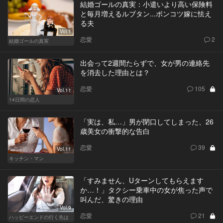
結婚ゴールの真実：小遣いより高い保険料
と毎月増えるルブタン...ポンコツ嫁に怯え
る夫
Vol.1
恋愛
2
結婚ゴールの真実
出会って2週間たらずで、女が男の連絡先
を消去した理由とは？
恋愛
105
Vol.11
14日間の恋人
「実は、私…」男が閉口してしまった、26
歳美女の衝撃的な告白
恋愛
39
Vol.11
キッチン・マン
「すみません、Uターンしてもらえます
か…！」タクシー乗車中の女が焦った声で
叫んだ、驚きの理由
Vol.9
恋愛
21
ハッピーエンドの行く先は