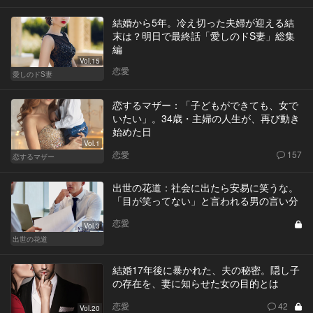
結婚から5年。冷え切った夫婦が迎える結
末は？明日で最終話「愛しのドS妻」総集
編
Vol.15
恋愛
愛しのドS妻
恋するマザー：「子どもができても、女で
いたい」。34歳・主婦の人生が、再び動き
始めた日
Vol.1
恋愛
157
恋するマザー
出世の花道：社会に出たら安易に笑うな。
「目が笑ってない」と言われる男の言い分
恋愛
Vol.3
出世の花道
結婚17年後に暴かれた、夫の秘密。隠し子
の存在を、妻に知らせた女の目的とは
恋愛
42
Vol.20