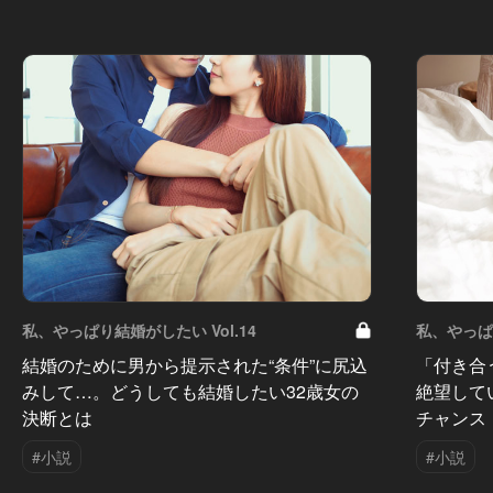
私、やっぱり結婚がしたい Vol.14
私、やっぱり
結婚のために男から提示された“条件”に尻込
「付き合
みして…。どうしても結婚したい32歳女の
絶望して
決断とは
チャンス
#小説
#小説