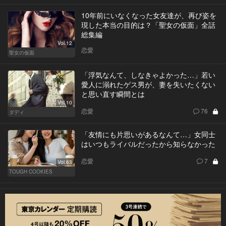
10年前にいなくなった女友達が、再び姿を
現した本当の目的は？「聖女の仮面」全話
総集編
Vol.12
恋愛
聖女の仮面
「浮気なんて、しなきゃよかった…」若い
愛人に溺れたゲス男が、妻を失いたくない
と思い直す瞬間とは
Vol.10
恋愛
76
ダディ
「友情にも片思いがあるなんて…」女同士
はいつもライバルだったから知らなかった
恋愛
7
Vol.63
TOUGH COOKIES