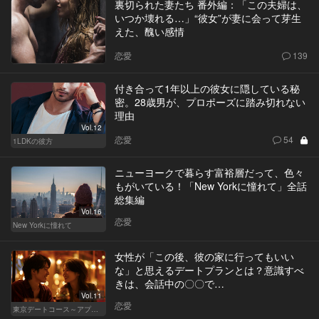
裏切られた妻たち 番外編：「この夫婦は、
いつか壊れる…」“彼女”が妻に会って芽生
えた、醜い感情
恋愛
139
付き合って1年以上の彼女に隠している秘
密。28歳男が、プロポーズに踏み切れない
理由
Vol.12
恋愛
54
1LDKの彼方
ニューヨークで暮らす富裕層だって、色々
もがいている！「New Yorkに憧れて」全話
総集編
Vol.16
恋愛
New Yorkに憧れて
女性が「この後、彼の家に行ってもいい
な」と思えるデートプランとは？意識すべ
きは、会話中の〇〇で…
Vol.11
恋愛
東京デートコース～アプリで始まる恋～