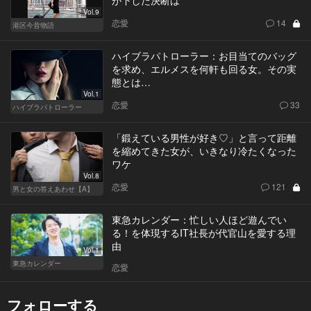
Vol.9
恋愛
14
港区今昔物語
ハイブラパトローラー：お目当てのバッグ
を求め、エルメスを何軒も回る女。その実
態とは…
Vol.1
恋愛
33
ハイブラパトローラー
「鍛えている男性が好き♡」と言って距離
を縮めてきた女が、いきなり冷たくなった
ワケ
Vol.8
恋愛
121
男と女の答えあわせ【A】
東急カレンダー：忙しい人ほど遊んでい
る！を体現するIT社長が代官山を愛する理
由
Vol.1
東急カレンダー
恋愛
フォローする