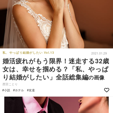
私、やっぱり結婚がしたい Vol.13
2021.01.29
婚活疲れがもう限界！迷走する32歳
女は、幸せを掴める？「私、やっぱ
り結婚がしたい」全話総集編
の画像
西宮ことり
#小説
#ホテル
#友達