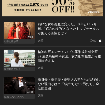
純粋な女を悪魔に変えた、８年という月
日。“妬みの標的”となったトップセールス
が抱える苦悩とは？
Vol.8
恋愛
60
朝子と亜沙子
精神科医エレナ： バブル系形成外科女医
vs 清楚系精神科女医。女の衝撃報告から物
語は始まる。
Vol.1
恋愛
精神科医エレナ
高身長・高学歴・高収入の男たちが結婚し
ない理由とは？「結婚“しない”男たち」全
話総集編
Vol.12
恋愛
結婚“しない”男たち