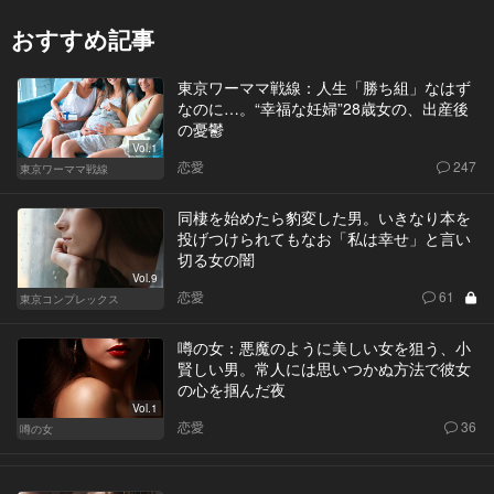
おすすめ記事
東京ワーママ戦線：人生「勝ち組」なはず
なのに…。“幸福な妊婦”28歳女の、出産後
の憂鬱
Vol.1
恋愛
247
東京ワーママ戦線
同棲を始めたら豹変した男。いきなり本を
投げつけられてもなお「私は幸せ」と言い
切る女の闇
Vol.9
恋愛
61
東京コンプレックス
噂の女：悪魔のように美しい女を狙う、小
賢しい男。常人には思いつかぬ方法で彼女
の心を掴んだ夜
Vol.1
恋愛
36
噂の女