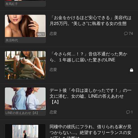
有馬紅子
「お金をかけるほど安心できる」美容代は
月25万円。“美しさ”に執着する女の生態
恋愛
74
Vol.1
美活時代
「今さら何…！？」音信不通だった男か
ら、１年越しに届いた驚きのLINE
恋愛
デート後「今日は楽しかったです！」の一
文に潜む、女の嘘。LINEの答えあわせ
【A】
Vol.1
恋愛
1
LINEの答えあわせ【A】
同棲中の彼氏にフラれ、借りられる家が見
つからない…。絶望するフリーランスの女
が下した決断は