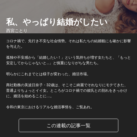
私、やっぱり結婚がしたい
西宮ことり
コロナ禍で、先行き不安な社会情勢。それは私たちの結婚観にも確かに影響
を与えた。
孤独や不安感から「結婚したい！」という気持ちが増す女たちと、「もっと
安定してからじゃないと...」と慎重になりがちな男たち。
明らかにこれまでとは様子が変わった、婚活市場。
商社勤務の美波日奈子・32歳は、そこそこ綺麗でそれなりにモテてきた、
普通よりちょっとイイ女。ところがコロナ禍での彼氏との別れをきっかけ
に、婚活を始めることに…。
令和の東京におけるリアルな婚活事情を、ご覧あれ。
この連載の記事一覧