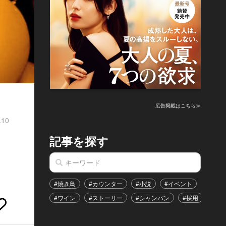
広告掲載はこちら≫
.10
記事を探す
、
#焼き鳥
#カウンター
#小説
#イベント
#港区
#ワイン
#ストーリー
#シャンパン
#採用
#恋