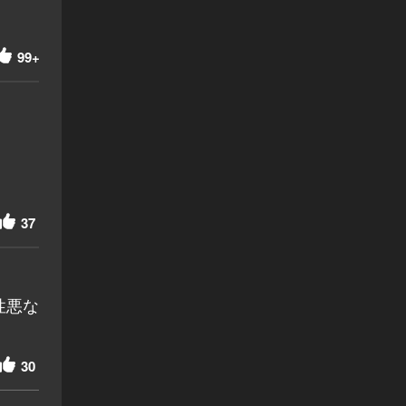
99+
37
性悪な
30