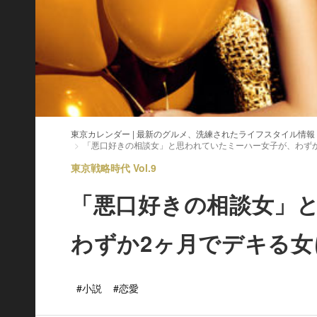
東京カレンダー | 最新のグルメ、洗練されたライフスタイル情報
「悪口好きの相談女」と思われていたミーハー女子が、わず
東京戦略時代 Vol.9
「悪口好きの相談女」
わずか2ヶ月でデキる女
#小説
#恋愛