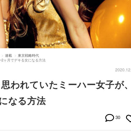
連載
東京戦略時代
か2ヶ月でデキる女になる方法
2020.12
と思われていたミーハー女子が
になる方法
30