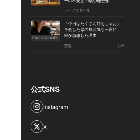
ーの不安と20歳の理想像
ライフスタイル
「今日はたくさん甘えちゃお」
再会した母の無邪気な一言に、
Vol.73
娘が激怒した理由
TOUGH COOKIES
恋愛
9
公式SNS
Instagram
X