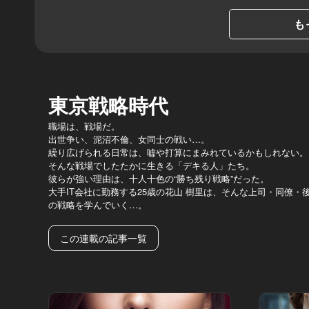
も
東京戦略時代
職場は、戦場だ。
出世争い、泥沼不倫、女同士の戦い…。
繰り広げられる日常は、嘘や打算にまみれているかもしれない。
そんな戦場でしたたかに生きる「デキる人」たち。
彼らが強い理由は、十人十色の“勝ち残り戦略”だった。
大手IT会社に勤務する25歳の花山 樹里は、そんな上司・同僚
の戦略を学んでいく…。
この連載の記事一覧