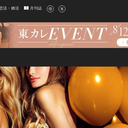
新のグルメ、洗練されたライフスタイル情報
恋活・婚活
月刊誌