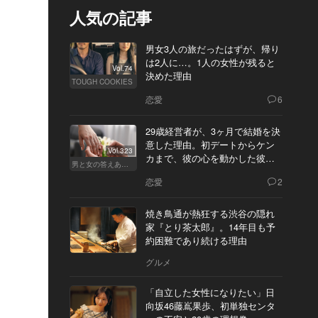
人気の記事
男女3人の旅だったはずが、帰り
は2人に…。1人の女性が残ると
Vol.74
決めた理由
TOUGH COOKIES
恋愛
6
29歳経営者が、3ヶ月で結婚を決
意した理由。初デートからケン
Vol.323
カまで、彼の心を動かした彼女
男と女の答えあわせ【Q】
の態度とは
恋愛
2
焼き鳥通が熱狂する渋谷の隠れ
家『とり茶太郎』。14年目も予
約困難であり続ける理由
グルメ
「自立した女性になりたい」日
向坂46藤嶌果歩、初単独センタ