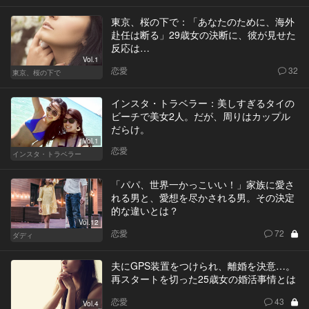
東京、桜の下で：「あなたのために、海外
赴任は断る」29歳女の決断に、彼が見せた
反応は…
Vol.1
恋愛
32
東京、桜の下で
インスタ・トラベラー：美しすぎるタイの
ビーチで美女2人。だが、周りはカップル
だらけ。
Vol.1
恋愛
インスタ・トラベラー
「パパ、世界一かっこいい！」家族に愛さ
れる男と、愛想を尽かされる男。その決定
的な違いとは？
Vol.12
恋愛
72
ダディ
夫にGPS装置をつけられ、離婚を決意…。
再スタートを切った25歳女の婚活事情とは
恋愛
43
Vol.4