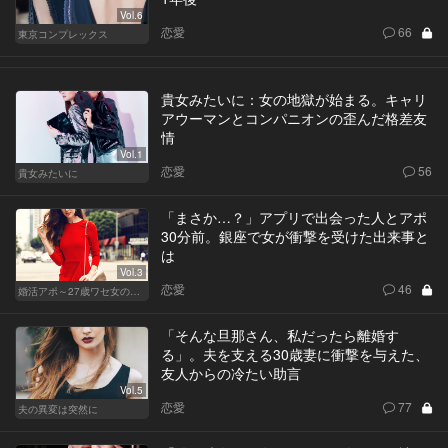
Vol.6
恋愛
66
東京コンプレックス
貴女みたいに：女の地獄が始まる。キャリ
アウーマンとコンパニオンの歪んだ格差友
情
Vol.1
恋愛
56
貴女みたいに
「まさか…？」アプリで出会った人とアポ
30分前。銀座で女が衝撃を受けた出来事と
は
Vol.3
恋愛
46
婚活アポ～27歳ワセ女の場合～
「そんな旦那さん、私だったら離婚す
る」。夫を支える30歳妻に衝撃を与えた、
友人からの冷たい助言
Vol.5
恋愛
77
夫の異変は突然に