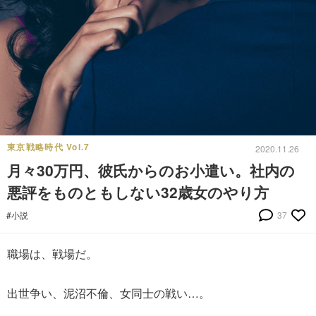
東京戦略時代 Vol.7
2020.11.26
月々30万円、彼氏からのお小遣い。社内の
悪評をものともしない32歳女のやり方
#小説
37
職場は、戦場だ。
出世争い、泥沼不倫、女同士の戦い…。