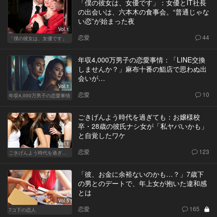
「僕の彼女は、女優です」：女優とIT社長
の出会いは、六本木の食事会。“普通じゃな
い恋”が始まった夜
Vol.1
恋愛
44
「僕の彼女は、女優です」
年収4,000万男子の恋愛事情：「LINE交換
しませんか？」麻布十番の鮨店で思わぬ出
会いが…
Vol.1
恋愛
10
年収4,000万男子の恋愛事情
ごきげんよう時代を過ぎても：お嬢様校
卒・28歳の彼氏ナシ女が「私ヤバいかも」
と自覚したワケ
Vol.1
恋愛
123
ごきげんよう時代を過ぎても
「彼、お金に余裕ないのかも…？」7歳下
の男とのデートで、年上女が抱いた違和感
とは
Vol.5
恋愛
165
7コ下の恋人