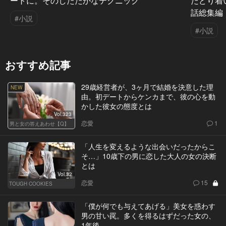
ートに。そのしたたかなテクニック
たどり着
話総集編
#小説
#小説
おすすめ記事
29歳経営者が、3ヶ月で結婚を決意した理
NEW
由。初デートからケンカまで、彼の心を動
かした彼女の態度とは
Vol.323
恋愛
1
男と女の答えあわせ【Q】
「人生を変えるような出会いだったからこ
そ…」10歳下の男に恋した大人の女の決断
とは
Vol.32
恋愛
15
TOUGH COOKIES
「僕が何でも与えてあげる」美女を惑わす
男の甘い罠。多くを得るはずだった女の、
1年後