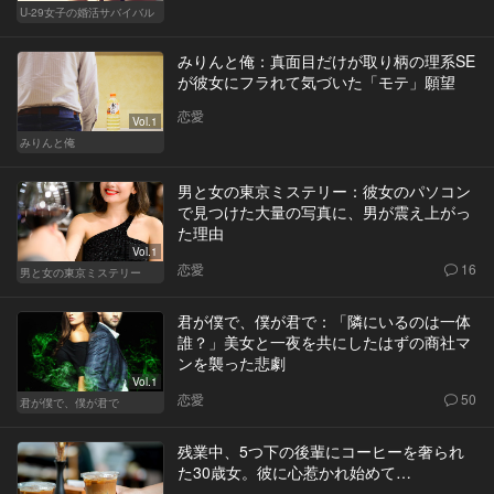
U-29女子の婚活サバイバル
みりんと俺：真面目だけが取り柄の理系SE
が彼女にフラれて気づいた「モテ」願望
恋愛
Vol.1
みりんと俺
男と女の東京ミステリー：彼女のパソコン
で見つけた大量の写真に、男が震え上がっ
た理由
Vol.1
恋愛
16
男と女の東京ミステリー
君が僕で、僕が君で：「隣にいるのは一体
誰？」美女と一夜を共にしたはずの商社マ
ンを襲った悲劇
Vol.1
恋愛
50
君が僕で、僕が君で
残業中、5つ下の後輩にコーヒーを奢られ
た30歳女。彼に心惹かれ始めて…