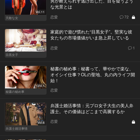
男が耐えられず逃げ出した、目を疑うよう
な光景とは
Vol.11
恋愛
72
天敵な女
家庭的で遊び慣れた“目黒女子”。堅実な彼
女たちの市場価値がいま急上昇している
恋愛
1
Vol.1
目黒女子
秘書の秘め事：秘書って、華やかで楽な、
オイシイ仕事？OLの聖地、丸の内ライフ開
始！
Vol.1
恋愛
秘書の秘め事
弁護士婚活事情：元プロ女子大生の美人弁
護士。その価値はどこまで高騰するか
恋愛
Vol.6
弁護士婚活事情