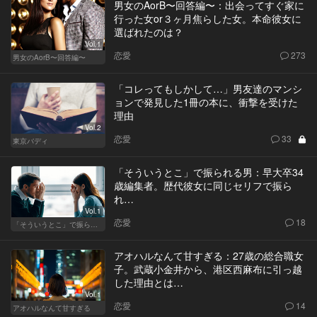
男女のAorB〜回答編〜：出会ってすぐ家に
行った女or３ヶ月焦らした女。本命彼女に
選ばれたのは？
Vol.1
恋愛
273
男女のAorB〜回答編〜
「コレってもしかして…」男友達のマンシ
ョンで発見した1冊の本に、衝撃を受けた
理由
Vol.2
恋愛
33
東京バディ
「そういうとこ」で振られる男：早大卒34
歳編集者。歴代彼女に同じセリフで振ら
れ…
Vol.1
恋愛
18
「そういうとこ」で振られる男
アオハルなんて甘すぎる：27歳の総合職女
子。武蔵小金井から、港区西麻布に引っ越
した理由とは…
Vol.1
恋愛
14
アオハルなんて甘すぎる