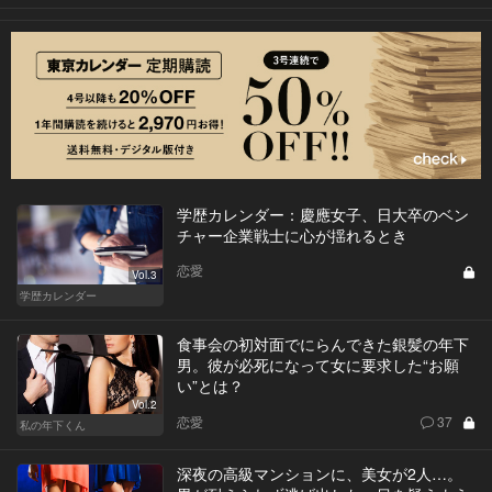
学歴カレンダー：慶應女子、日大卒のベン
チャー企業戦士に心が揺れるとき
恋愛
Vol.3
学歴カレンダー
食事会の初対面でにらんできた銀髪の年下
男。彼が必死になって女に要求した“お願
い”とは？
Vol.2
恋愛
37
私の年下くん
深夜の高級マンションに、美女が2人…。