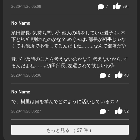
2020/11/26 05:09
7
99+
No Name
須田部長､気持ち悪い💦 他人の噂をしていた愛子も､木
下とｷｯﾊﾟﾘ別れたのかな？ めぐみは､部長が相手じゃな
くても他所で不倫してるんだよね……｡なんて部署だ💦
皆､ﾊﾞﾚた時のことを考えないのかな？ 考えないから､す
るんだよね……｡須田部長､左遷されて欲しいわ💦
2020/11/26 05:36
2
40
No Name
で、樹里は何を学んでどのように活かしているの？
2020/11/26 06:27
1
32
もっと見る （ 37 件 ）