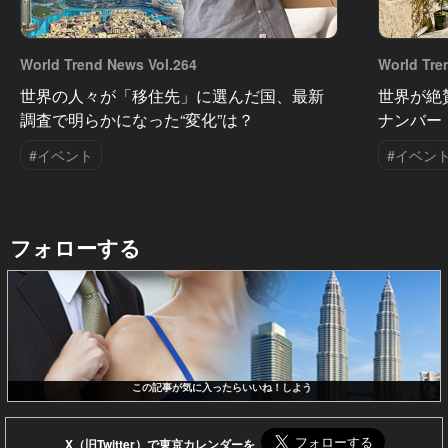
World Trend News Vol.264
World Tre
世界の人々が「移住先」に選んだ国、最新
世界が絶
調査で明らかになった“変化”は？
ナンバー
#イベント
#イベン
フォローする
この記事が気に入ったらいいね！しよう
X（旧Twitter）で東京カレンダーを