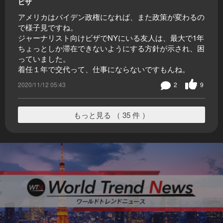
ビザ
アメリカはバイデン政権になれば、また政策が変わるの
で様子見ですね。
ジャーナリスト向けビザでNYにいる友人は、最大で1年
ちょっとしか滞在できないようにする方針が示され、困
っていました。
着任１年で交代って、仕事にならないですもんね。
2020/11/12 05:43
2
9
もっと見る （ 35 件 ）