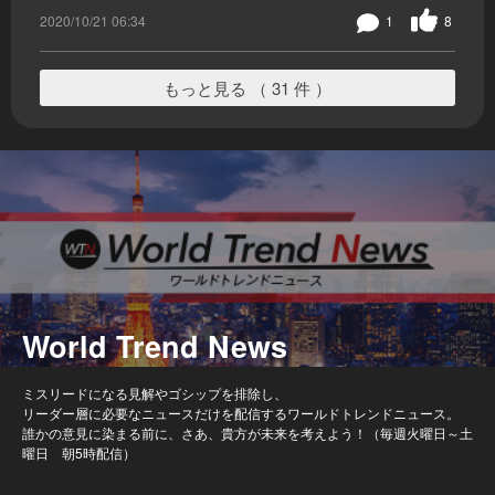
2020/10/21 06:34
1
8
もっと見る （ 31 件 ）
World Trend News
ミスリードになる見解やゴシップを排除し、
リーダー層に必要なニュースだけを配信するワールドトレンドニュース。
誰かの意見に染まる前に、さあ、貴方が未来を考えよう！（毎週火曜日～土
曜日 朝5時配信）