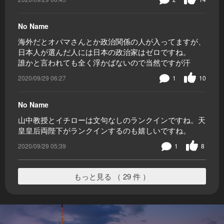
No Name
海外だとオバマさんとか政治関係の人が入ってますが、
日本人が選んだ人には日本の政治家はゼロですね。
誰かと言われても全く浮かばないので当然ですが汗
2020/09/29 06:27
1
10
No Name
山中教授とイチローは文句なしのランクインですね。天
皇皇后両陛下がランクインするのも嬉しいですね。
2020/09/29 05:39
1
8
もっと見る （ 29 件 ）