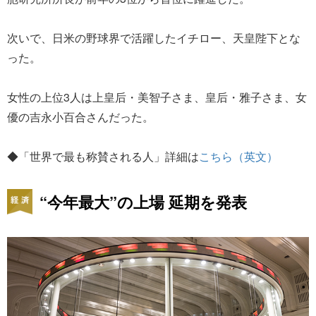
次いで、日米の野球界で活躍したイチロー、天皇陛下とな
った。
女性の上位3人は上皇后・美智子さま、皇后・雅子さま、女
優の吉永小百合さんだった。
◆「世界で最も称賛される人」詳細は
こちら（英文）
“今年最大”の上場 延期を発表