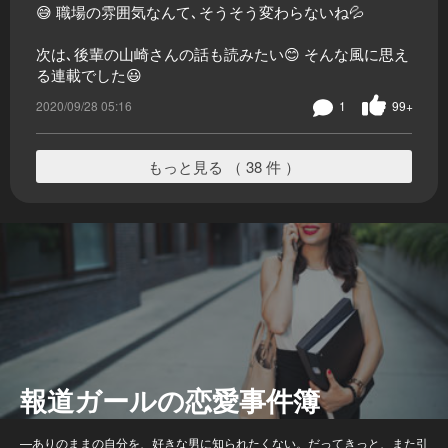
😅 職場の雰囲気なんて､そうそう変わらないね💦
次は､後輩の山崎さんの話も読みたい😊 そんな風に思え
る連載でした😃
2020/09/28 05:16
1
99+
もっと見る （ 38 件 ）
報道ガールの恋愛事件簿
—ありのままの自分を、好きな男に知られたくない。だってきっと、また引