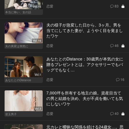
恋愛
83
Vol.15
本当に怖い、女の話
夫の様子が急変した日から、3ヶ月。男を
当てにしてきた妻が、ようやく目を覚まし
たワケ
Vol.16
恋愛
46
夫の異変は突然に
あなたとのDistance：30歳男が本気の女に
贈るプレゼントとは。アクセサリーでもバ
ッグでもなく…
Vol.1
恋愛
16
あなたとのDistance
7,000坪を所有する地主の娘。資産目当て
の男と結婚を決め、夫が不貞を働いても気
にしないワケ
Vol.3
恋愛
40
逆玉男子
元カレと曖昧な関係を続ける24歳女…。思