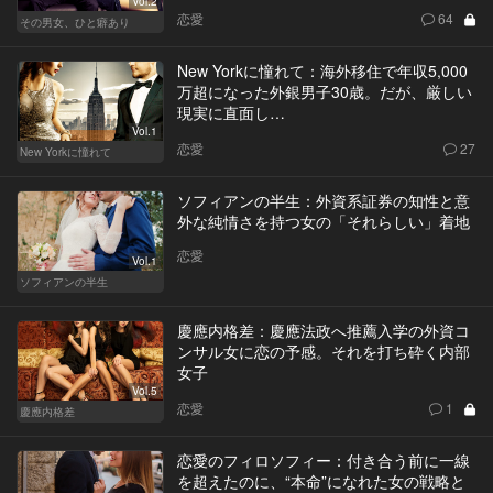
Vol.2
恋愛
64
その男女、ひと癖あり
New Yorkに憧れて：海外移住で年収5,000
万超になった外銀男子30歳。だが、厳しい
現実に直面し…
Vol.1
恋愛
27
New Yorkに憧れて
ソフィアンの半生：外資系証券の知性と意
外な純情さを持つ女の「それらしい」着地
恋愛
Vol.1
ソフィアンの半生
慶應内格差：慶應法政へ推薦入学の外資コ
ンサル女に恋の予感。それを打ち砕く内部
女子
Vol.5
恋愛
1
慶應内格差
恋愛のフィロソフィー：付き合う前に一線
を超えたのに、“本命”になれた女の戦略と