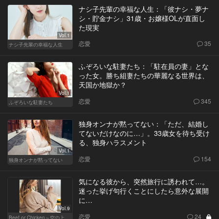
ナシ子先輩の幸福な人生：「彼ナシ・夢ナ
シ・貯金ナシ」31歳・お嬢様OLが直面し
た現実
Vol.1
恋愛
35
ナシ子先輩の幸福な人生
ふぞろいな駐妻たち：「駐在員の妻」とな
った女。勝ち組妻たちの華麗なる世界は、
天国か地獄か？
Vol.1
恋愛
345
ふぞろいな駐妻たち
独身オンナが黙ってない：「ただ、結婚し
てないだけなのに…」。33歳女を待ち受け
る、独身ハラスメント
Vol.1
恋愛
154
独身オンナが黙ってない
気になる彼から、突然旅行に誘われて…。
迷った挙げ句行くことにしたら意外な展開
に…
Vol.9
恋愛
24
Beef or Chicken～空の上の恋愛模様～