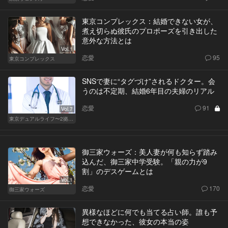
東京コンプレックス：結婚できない女が、
煮え切らぬ彼氏のプロポーズを引き出した
意外な方法とは
Vol.1
恋愛
95
東京コンプレックス
SNSで妻に“タグづけ”されるドクター。会
うのは不定期、結婚6年目の夫婦のリアル
恋愛
91
Vol.7
東京デュアルライフ〜2拠点目を選ぶ大人の事情〜
御三家ウォーズ：美人妻が何も知らず踏み
込んだ、御三家中学受験。「親の力が9
割」のデスゲームとは
Vol.1
恋愛
170
御三家ウォーズ
異様なほどに何でも当てる占い師。誰も予
想できなかった、彼女の本当の姿