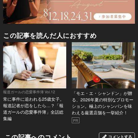
この記事を読んだ人におすすめ
報道ガールの恋愛事件簿 Vol.12
「モエ・エ・シャンドン」が贈
常に事件に追われる25歳女子。
る、2026年夏の特別なプロモー
報道記者が恋をしたら…？「報
ション。極上のシャンパンを味
道ガールの恋愛事件簿」全話総
わえる厳選店舗を一挙紹介！
集編
PR
この記事へのコメント
コメントする