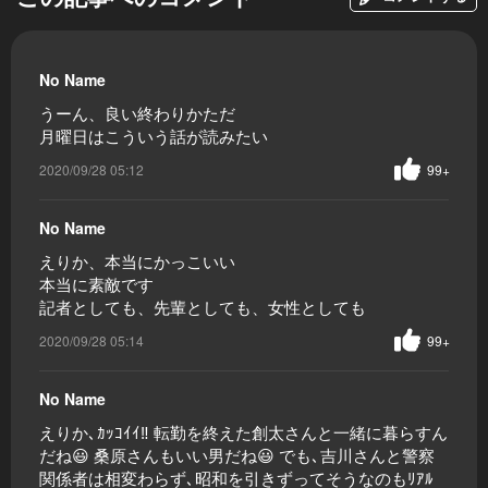
No Name
うーん、良い終わりかただ
月曜日はこういう話が読みたい
2020/09/28 05:12
99+
No Name
えりか、本当にかっこいい
本当に素敵です
記者としても、先輩としても、女性としても
2020/09/28 05:14
99+
No Name
えりか､ｶｯｺｲｲ‼️ 転勤を終えた創太さんと一緒に暮らすん
だね😃 桑原さんもいい男だね😃 でも､吉川さんと警察
関係者は相変わらず､昭和を引きずってそうなのもﾘｱﾙ