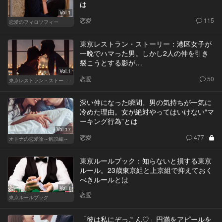
は
Vol.1
恋愛
115
恋愛のフィロソフィー
東京レストラン・ストーリー：港区女子が
一晩でハマった男。しかし2人の仲を引き
裂こうとする影が…
Vol.1
恋愛
50
東京レストラン・ストーリー
深い仲になった瞬間、男の気持ちが一気に
冷めた理由。女が絶対やってはいけない“マ
ーキング行為”とは
Vol.17
恋愛
477
オトナの恋愛論～解説編～
東京ルールブック：知らないと損する東京
ルール。23歳東京組と上京組で抑えておく
べきルールとは
Vol.1
恋愛
東京ルールブック
「彼は私にぞっこん♡」円満をアピールを