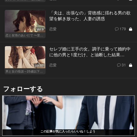
「夫は、出張なの」背徳感に揺れる男の欲
望を解き放った、人妻の誘惑
恋愛
179
Vol.9
恋と友情のあいだで 〜里奈 Ver.〜
セレブ婚に王手の女。調子に乗って婚約中
に他の男と1度だけ、と油断した結果…
恋愛
31
Vol.57
男と女の怪談～25歳以下閲覧禁止～
フォローする
この記事が気に入ったらいいね！しよう