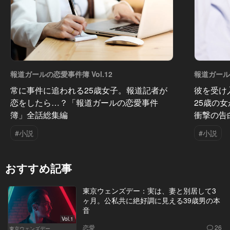
報道ガールの恋愛事件簿 Vol.12
報道ガールの
常に事件に追われる25歳女子。報道記者が
彼を受け
恋をしたら…？「報道ガールの恋愛事件
25歳の
簿」全話総集編
衝撃の告
#小説
#小説
おすすめ記事
東京ウェンズデー：実は、妻と別居して3
ヶ月。公私共に絶好調に見える39歳男の本
音
Vol.1
恋愛
26
東京ウェンズデー