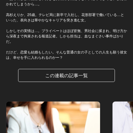
かれてしまうから…。
高杉えりか、25歳。テレビ局に新卒で入社し、花形部署で働いている…と
いった、表向きは華やかなキャリアを突き進む女。
しかしその実情は…。プライベートはほぼ皆無、男社会に揉まれ、明け方か
ら深夜まで拘束される報道記者。しかも担当は、血なまぐさい事件ばかり
だ。
だけど、恋愛も結婚もしたい。そんな普通の女の子としての人生も願う彼女
は、幸せを手に入れられるのかー？
この連載の記事一覧