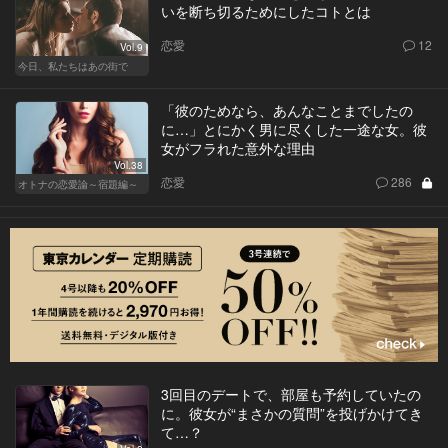
いを断ち切るためにしたコトとは
恋愛
12
Vol.9
今日、私たちはあの街で
「彼のためなら、あんなことまでしたの
に…」とにかく男に尽くした一途な女。彼
女がフラれた意外な理由
Vol.38
恋愛
286
オトナの恋愛論～宿題編～
3回目のデートで、部屋も予約していたの
に。彼女が“まさかの質問”を投げかけてき
て…？