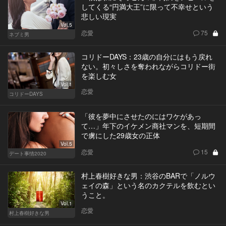
してくる“円満大王”に限って不幸せという
悲しい現実
Vol.5
恋愛
75
ネブミ男
コリドーDAYS：23歳の自分にはもう戻れ
ない。初々しさを奪われながらコリドー街
を楽しむ女
Vol.1
恋愛
コリドーDAYS
「彼を夢中にさせたのにはワケがあっ
て…」年下のイケメン商社マンを、短期間
で虜にした29歳女の正体
Vol.5
恋愛
15
デート事情2020
村上春樹好きな男：渋谷のBARで「ノルウ
ェイの森」という名のカクテルを飲むとい
うこと。
Vol.1
恋愛
村上春樹好きな男