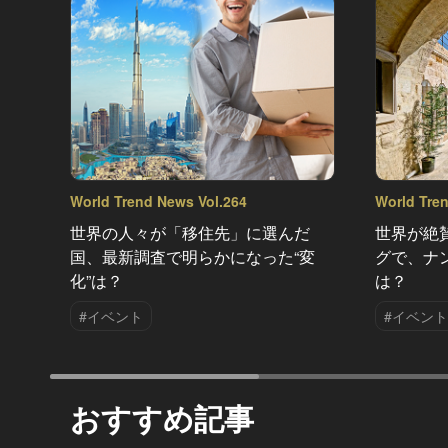
World Trend News Vol.264
World Tre
世界の人々が「移住先」に選んだ
世界が絶
国、最新調査で明らかになった“変
グで、ナ
化”は？
は？
#イベント
#イベント
おすすめ記事