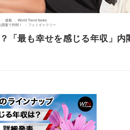
連載
World Trend News
の調査で判明！
フォトギャラリー
？「最も幸せを感じる年収」内