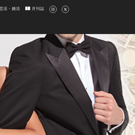
新のグルメ、洗練されたライフスタイル情報
恋活・婚活
月刊誌