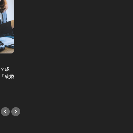
World Trend News Vol.261
World T
…？成
「離婚するのは間違ったこと」かつ
伊藤忠
た「成婚
ては6割…日本人の価値観、この30
決”を
年でどう変わった？
#イベ
#イベント