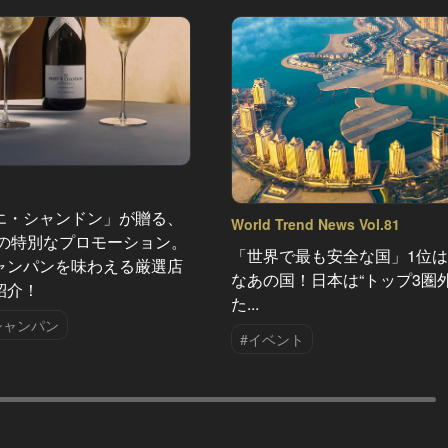
エ・シャンドン」が贈る、
World Trend News Vol.81
夏の特別なプロモーション。
「世界で最も安全な国」1位
ャンパンを味わえる厳選店
なあの国！日本は“トップ3圏外
紹介！
た...
シャンパン
#イベント