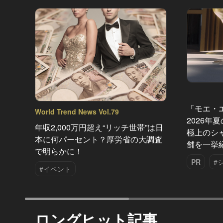
「モエ・
World Trend News Vol.79
2026年
年収2,000万円超え“リッチ世帯”は日
極上のシ
本に何パーセント？厚労省の大調査
舗を一挙
で明らかに！
PR
#
#イベント
ロングヒット記事