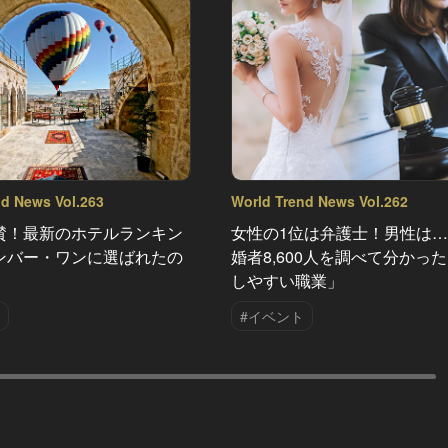
nd News Vol.263
World Trend News Vol.262
賛！最新のホテルランキン
女性の1位は弁護士！男性は
ンバー・ワンに選ばれたの
婚者8,600人を調べて分かっ
しやすい職業」
#イベント