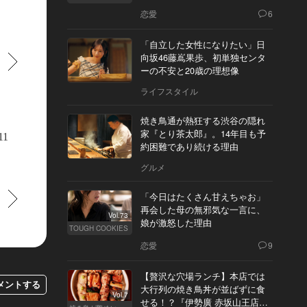
恋愛
6
「自立した女性になりたい」日
向坂46藤嶌果歩、初単独センタ
すすむ
ーの不安と20歳の理想像
ライフスタイル
焼き鳥通が熱狂する渋谷の隠れ
家『とり茶太郎』。14年目も予
11
約困難であり続ける理由
グルメ
すすむ
「今日はたくさん甘えちゃお」
再会した母の無邪気な一言に、
Vol.73
娘が激怒した理由
TOUGH COOKIES
恋愛
9
【贅沢な穴場ランチ】本店では
メントする
大行列の焼き鳥丼が並ばずに食
Vol.7
せる！？『伊勢廣 赤坂山王店』