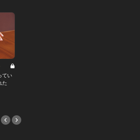
8
男と女の答えあわせ【A】 Vol.308
ってい
結婚願望ゼロだった27歳男性が、交
れた
際2年で突然プロポーズ。彼の心が
変わった“理由”とは
#小説