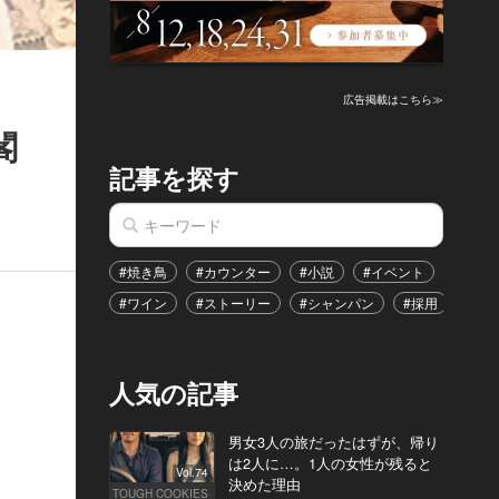
広告掲載はこちら≫
閣
記事を探す
#焼き鳥
#カウンター
#小説
#イベント
#港区
#ワイン
#ストーリー
#シャンパン
#採用
#恋
人気の記事
男女3人の旅だったはずが、帰り
は2人に…。1人の女性が残ると
Vol.74
決めた理由
TOUGH COOKIES