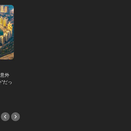
東京独身白
年収3
夫婦リボーン Vol.1
な彼が
は意外
夫婦リボーン：銀座在住、世帯年収
は「〇
”だっ
2,200万。最強DINKSを襲った、在
#東カ
宅勤務の悲劇
#小説