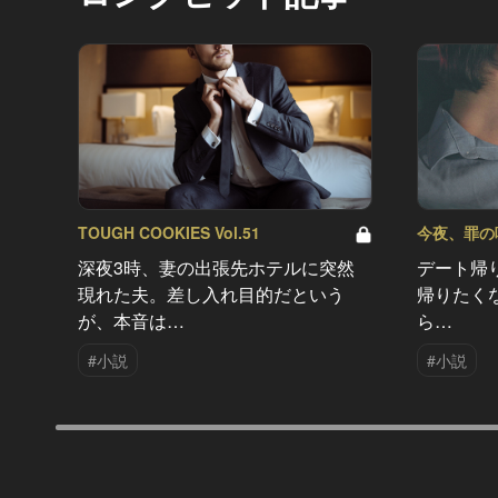
TOUGH COOKIES Vol.51
今夜、罪の味を
深夜3時、妻の出張先ホテルに突然
デート帰
現れた夫。差し入れ目的だという
帰りたく
が、本音は…
ら…
#小説
#小説