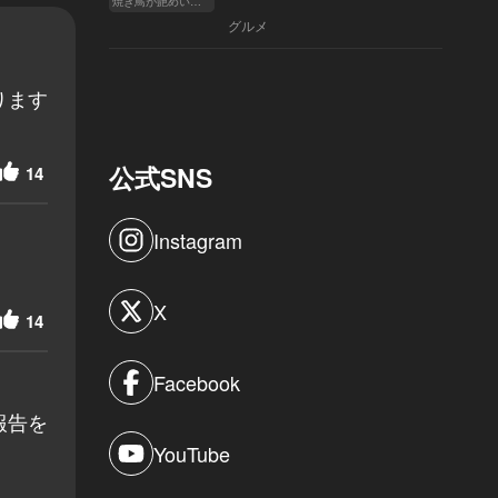
焼き鳥が艶めいてきた
へ
グルメ
ります
公式SNS
14
Instagram
X
14
Facebook
報告を
YouTube