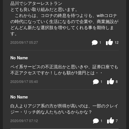
品川でシアターレストラン
とても良い取り組みだと思います。
これからは、コロナの終息を待つよりも、withコロナ
の時代になっていく生活になるので企業や、商業施設が
どんどん新たな選択肢を増やしてくれる事を期待しま
す。
2020/09/17 05:27
1
12
No Name
ペイ系サービスの不正流出かと思いきや、証券口座でも
不正アクセスですか！しかも額が1億円とは・・
2020/09/17 05:40
1
8
No Name
白人よりアジア系の方が所得が高いのは、一部のクレイ
ジー・リッチ的な人たちがいるからかな？
2020/09/17 07:12
1
7