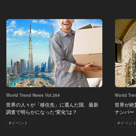
World Trend News Vol.264
World Tre
世界の人々が「移住先」に選んだ国、最新
世界が絶
調査で明らかになった“変化”は？
ナンバー
#イベント
#イベン