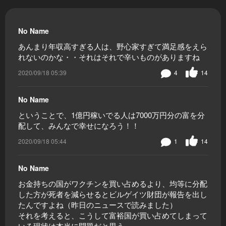
No Name
あんまり年収高すぎる人は、野心家すぎて満足感をえら
れないのかな・・それはそれで辛いものがありますね
2020/09/18 05:39
4
14
No Name
ということで、1億円稼いでる人は7000万円分の富を分
配して、みんなで幸せになろう！！
2020/09/18 05:44
1
14
No Name
お金持ちの国がワクチンを買い占めるより、均等に分配
した方が死者を減らせるとビルゲイツ財団が報告を出し
たんですよね（昨日のニュースで読みました）
それを考えると、こうして富裕国が買い占めてしまって
いる現状は本当に問題だと思う