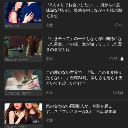
「2人きりでお会いしたい」。男からの意
味深な誘いに、疑惑を抱えながらも揺れ動
く女心
Vol.6
恋愛
68
黒塗りの扉
「付き合って」の一言もなく深い関係にな
った男女。その後、女が知ってしまった驚
きの事実とは
Vol.3
恋愛
58
恋のカルボナーラ
この愛のない世界で：「私、このまま帰り
たくない…」金曜24時、寂しさを紛らす男
といても虚しいだけ？
Vol.1
恋愛
122
この愛のない世界で
気の合わない同期2人が、奇跡を起こ
す…？「フレネミーな2人」全話総集編
恋愛
Vol.11
フレネミーな2人