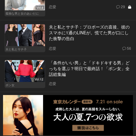
恋愛
29
Vol.8
孤独な男と女のあいだに
夫と私とサチ子：プロポーズの直後、彼の
スマホに1通のLINEが。慌てた男が口にし
た衝撃の告白
Vol.1
恋愛
56
夫と私とサチ子
「条件がいい男」と「ドキドキする男」ど
っちを選ぶ？明日で最終話！「ポン女」全
話総集編
Vol.12
恋愛
ポン女