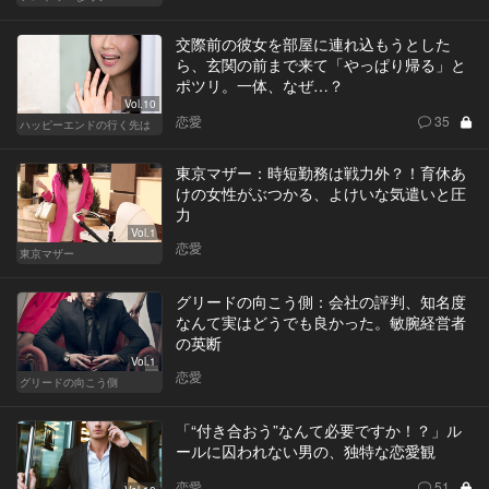
交際前の彼女を部屋に連れ込もうとした
ら、玄関の前まで来て「やっぱり帰る」と
ポツリ。一体、なぜ…？
Vol.10
恋愛
35
ハッピーエンドの行く先は
東京マザー：時短勤務は戦力外？！育休あ
けの女性がぶつかる、よけいな気遣いと圧
力
Vol.1
恋愛
東京マザー
グリードの向こう側：会社の評判、知名度
なんて実はどうでも良かった。敏腕経営者
の英断
Vol.1
恋愛
グリードの向こう側
「“付き合おう”なんて必要ですか！？」ル
ールに囚われない男の、独特な恋愛観
恋愛
51