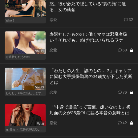
惑。彼が必死で隠している“裏の顔”に迫
る、女の執念
Vol.6
恋愛
32
Who？
寿退社したものの：働くママは邪魔者扱
い？それでも、めげずにいられるワケ
恋愛
60
Vol.11
寿退社したものの
「わたしの人生、誰のもの…？」キャリア
に悩む大手損保勤務の24歳女が下した英断
とは
Vol.13
恋愛
76
わたし、9時に出社します。
「“中身で勝負”って言葉、嫌いなのよ」初
対面の女が26歳OLに語る本音の意味とは
恋愛
42
Vol.8
vs.美女 ～広告代理店OLの挑戦～