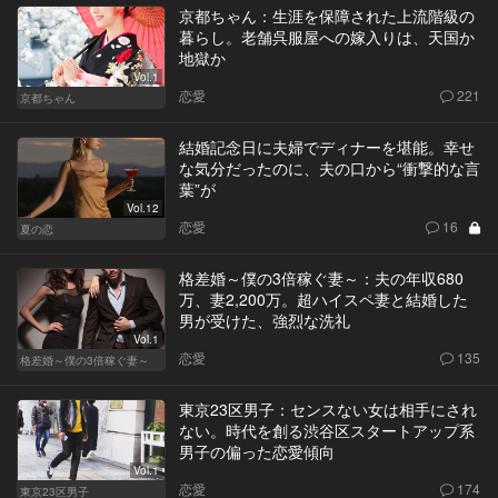
京都ちゃん：生涯を保障された上流階級の
暮らし。老舗呉服屋への嫁入りは、天国か
地獄か
Vol.1
恋愛
221
京都ちゃん
結婚記念日に夫婦でディナーを堪能。幸せ
な気分だったのに、夫の口から“衝撃的な言
葉”が
Vol.12
恋愛
16
夏の恋
格差婚～僕の3倍稼ぐ妻～：夫の年収680
万、妻2,200万。超ハイスペ妻と結婚した
男が受けた、強烈な洗礼
Vol.1
恋愛
135
格差婚～僕の3倍稼ぐ妻～
東京23区男子：センスない女は相手にされ
ない。時代を創る渋谷区スタートアップ系
男子の偏った恋愛傾向
Vol.1
恋愛
174
東京23区男子