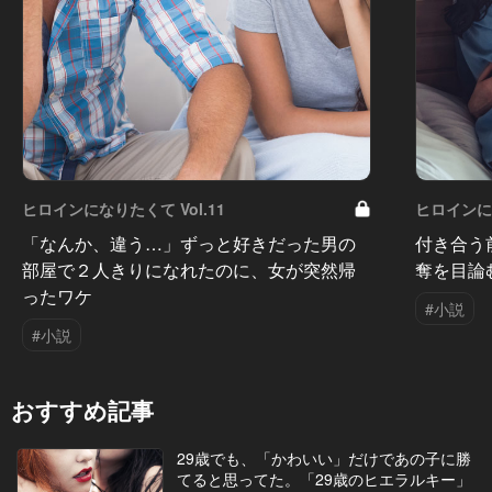
ヒロインになりたくて Vol.11
ヒロインにな
「なんか、違う…」ずっと好きだった男の
付き合う
部屋で２人きりになれたのに、女が突然帰
奪を目論
ったワケ
#小説
#小説
おすすめ記事
29歳でも、「かわいい」だけであの子に勝
てると思ってた。「29歳のヒエラルキー」