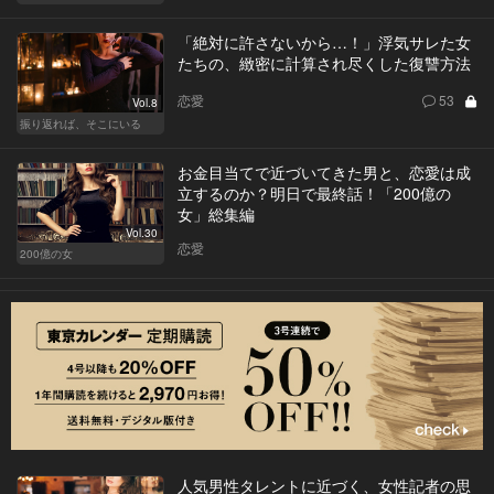
「絶対に許さないから…！」浮気サレた女
たちの、緻密に計算され尽くした復讐方法
恋愛
53
Vol.8
振り返れば、そこにいる
お金目当てで近づいてきた男と、恋愛は成
立するのか？明日で最終話！「200億の
女」総集編
Vol.30
恋愛
200億の女
人気男性タレントに近づく、女性記者の思