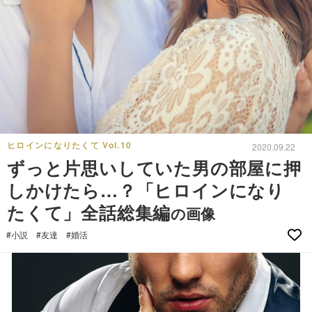
ヒロインになりたくて Vol.10
2020.09.22
ずっと片思いしていた男の部屋に押
しかけたら…？「ヒロインになり
たくて」全話総集編
の画像
#小説
#友達
#婚活