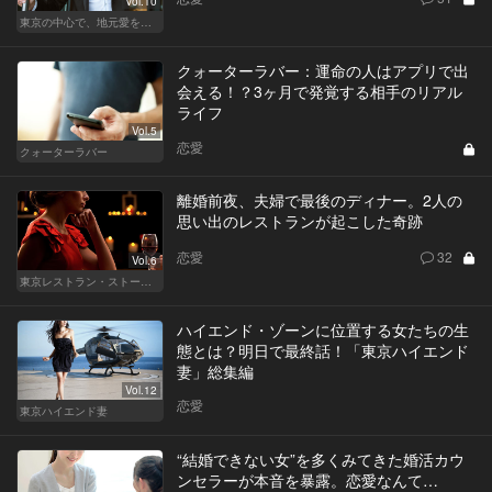
Vol.10
東京の中心で、地元愛をさけぶ
クォーターラバー：運命の人はアプリで出
会える！？3ヶ月で発覚する相手のリアル
ライフ
Vol.5
恋愛
クォーターラバー
離婚前夜、夫婦で最後のディナー。2人の
思い出のレストランが起こした奇跡
恋愛
32
Vol.6
東京レストラン・ストーリー
ハイエンド・ゾーンに位置する女たちの生
態とは？明日で最終話！「東京ハイエンド
妻」総集編
Vol.12
恋愛
東京ハイエンド妻
“結婚できない女”を多くみてきた婚活カウ
ンセラーが本音を暴露。恋愛なんて…