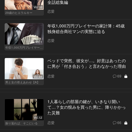
全話総集編
Vol.10
恋愛
29歳のヒエラルキー
年収1,000万円プレイヤーの家計簿：45歳
独身総合商社マンの実態に迫る
恋愛
Vol.1
年収1,000万円プレイヤーの家計簿
ベッドで突然、彼女が…。好意はあったの
に男が「付き合おう」と言わなかった理由
恋愛
69
Vol.98
男と女の答えあわせ【A】
1人暮らしの部屋の鍵が、いきなり開い
て…？女の恨みを買った男に、降りかかっ
た災難
Vol.12
恋愛
66
振り返れば、そこにいる