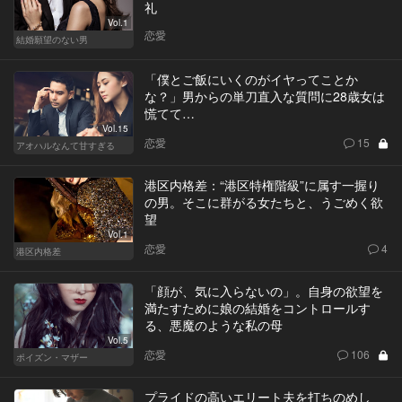
礼
Vol.1
恋愛
結婚願望のない男
「僕とご飯にいくのがイヤってことか
な？」男からの単刀直入な質問に28歳女は
慌てて…
Vol.15
恋愛
15
アオハルなんて甘すぎる
港区内格差：“港区特権階級”に属す一握り
の男。そこに群がる女たちと、うごめく欲
望
Vol.1
恋愛
4
港区内格差
「顔が、気に入らないの」。自身の欲望を
満たすために娘の結婚をコントロールす
る、悪魔のような私の母
Vol.5
恋愛
106
ポイズン・マザー
プライドの高いエリート夫を打ちのめし