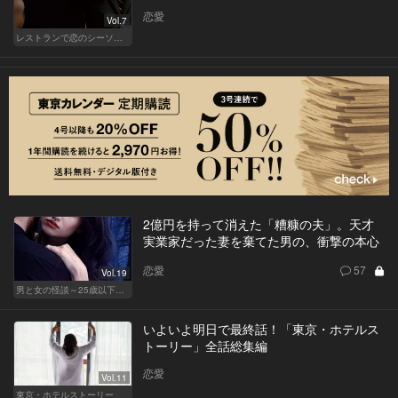
恋愛
Vol.7
レストランで恋のシーソーゲーム（WOMAN）
2億円を持って消えた「糟糠の夫」。天才
実業家だった妻を棄てた男の、衝撃の本心
恋愛
57
Vol.19
男と女の怪談～25歳以下閲覧禁止～
いよいよ明日で最終話！「東京・ホテルス
トーリー」全話総集編
恋愛
Vol.11
東京・ホテルストーリー