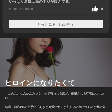
やっぱり夏帆は頭のネジが緩んでる。
2020/08/19 06:00
60
もっと見る （ 26 件 ）
ヒロインになりたくて
「この女、なんかムカつく」って思われるほど、羨望される存在になりた
い…
結局、自己PRの上手い「あざと可愛い女」が主人公の座につくのが世の常