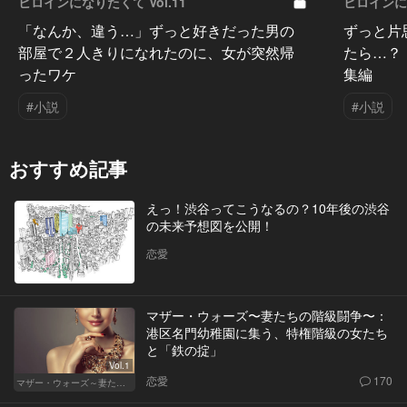
ヒロインになりたくて Vol.11
ヒロインにな
「なんか、違う…」ずっと好きだった男の
ずっと片
部屋で２人きりになれたのに、女が突然帰
たら…？
ったワケ
集編
#小説
#小説
おすすめ記事
えっ！渋谷ってこうなるの？10年後の渋谷
の未来予想図を公開！
恋愛
マザー・ウォーズ〜妻たちの階級闘争〜：
港区名門幼稚園に集う、特権階級の女たち
と「鉄の掟」
Vol.1
恋愛
170
マザー・ウォーズ～妻たちの階級闘争～