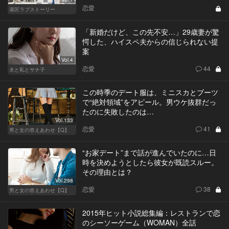
恋愛
港区ラブストーリー
「新婚だけど、この先不安…」29歳妻が驚
愕した、ハイスペ夫からの信じられない提
案
Vol.4
恋愛
44
夫と私とサチ子
この時季のデート服は、ミニスカとブーツ
で“絶対領域”をアピール。男ウケ抜群だっ
たのに失敗したのは…
Vol.133
恋愛
41
男と女の答えあわせ【Q】
“お家デート”まで話が進んでいたのに…日
時を決めようとしたら彼女が既読スルー。
その理由とは？
Vol.298
恋愛
38
男と女の答えあわせ【Q】
2015年ヒット小説総集編：レストランで恋
のシーソーゲーム（WOMAN）全話