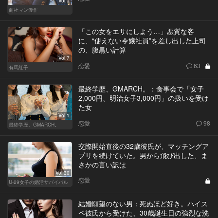
Vol.1
商社マン優作
「この女をエサにしよう…」悪質な客
に、“使えない令嬢社員”を差し出した上司
の、腹黒い計算
Vol.7
恋愛
63
有馬紅子
最終学歴、GMARCH。：食事会で「女子
2,000円、明治女子3,000円」の扱いを受け
た女
Vol.1
恋愛
98
最終学歴、GMARCH。
交際開始直後の32歳彼氏が、マッチングア
プリを続けていた。男から飛び出した、ま
さかの言い訳は
Vol.30
恋愛
U-29女子の婚活サバイバル
結婚願望のない男：死ぬほど好き。ハイス
ペ彼氏から受けた、30歳誕生日の強烈な洗