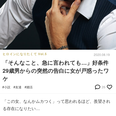
ヒロインになりたくて Vol.5
2020.08.19
「そんなこと、急に言われても…」好条件
29歳男からの突然の告白に女が戸惑ったワ
ケ
#小説
#友達
#婚活
26
「この女、なんかムカつく」って思われるほど、羨望され
る存在になりたい…