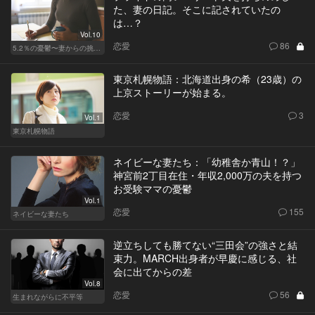
た、妻の日記。そこに記されていたの
は…？
Vol.10
恋愛
86
5.2％の憂鬱〜妻からの挑戦状〜
東京札幌物語：北海道出身の希（23歳）の
上京ストーリーが始まる。
恋愛
3
Vol.1
東京札幌物語
ネイビーな妻たち：「幼稚舎か青山！？」
神宮前2丁目在住・年収2,000万の夫を持つ
お受験ママの憂鬱
Vol.1
恋愛
155
ネイビーな妻たち
逆立ちしても勝てない“三田会”の強さと結
束力。MARCH出身者が早慶に感じる、社
会に出てからの差
Vol.8
恋愛
56
生まれながらに不平等