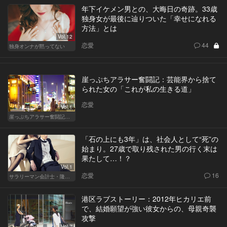
年下イケメン男との、大晦日の奇跡。33歳
独身女が最後に辿りついた「幸せになれる
方法」とは
Vol.12
恋愛
44
独身オンナが黙ってない
崖っぷちアラサー奮闘記：芸能界から捨て
られた女の「これが私の生きる道」
恋愛
Vol.1
崖っぷちアラサー奮闘記 written by 内埜さくら
「石の上にも3年」は、社会人として“死”の
始まり。27歳で取り残された男の行く末は
果たして…！？
Vol.1
恋愛
16
サラリーマン会計士・隆一の迷い
港区ラブストーリー：2012年ヒカリエ前
で、結婚願望が強い彼女からの、母親奇襲
攻撃
Vol.7