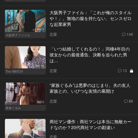
大阪男子ファイル：「これが俺のスタイル
や！」。無地の服を持たない、センスゼロ
な起業家男
Vol.1
恋愛
146
大阪男子ファイル
「いつ結婚してくれるの！」同棲4年目の
彼女からの最後通告。決断を迫られた男
は…
Vol.10
恋愛
13
The WATCH
“家族ぐるみ”は悪夢のはじまり。夫の友人
家族との、いびつな友情の幕開け
恋愛
88
Vol.1
家族ぐるみ
商社マン優作：商社マンは本当に無敵カー
ドなのか？20代商社マンの勘違い
恋愛