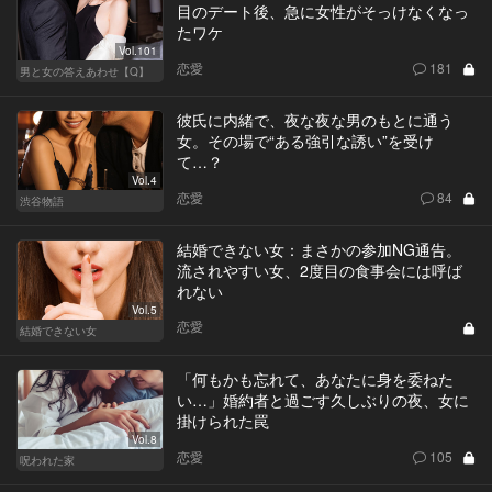
目のデート後、急に女性がそっけなくなっ
たワケ
Vol.101
恋愛
181
男と女の答えあわせ【Q】
彼氏に内緒で、夜な夜な男のもとに通う
女。その場で“ある強引な誘い”を受け
て…？
Vol.4
恋愛
84
渋谷物語
結婚できない女：まさかの参加NG通告。
流されやすい女、2度目の食事会には呼ば
れない
Vol.5
恋愛
結婚できない女
「何もかも忘れて、あなたに身を委ねた
い…」婚約者と過ごす久しぶりの夜、女に
掛けられた罠
Vol.8
恋愛
105
呪われた家