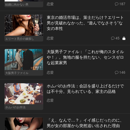
恋愛
187
結婚に向かない男
東京の婚活市場は、策士だらけ？エリート
男が見破れなかった、“遊んでなさそう”な
女の本性
Vol.5
恋愛
45
エリート亮介の嫁探し
大阪男子ファイル：「これが俺のスタイル
や！」。無地の服を持たない、センスゼロ
な起業家男
Vol.1
恋愛
146
大阪男子ファイル
ホムパのお作法：会話を盛り上げるだけで
は不十分。見られている、家主の品格
恋愛
Vol.1
ホムパのお作法
「え、なんで…？」イイ感じだったのに、
男が女の部屋から突然追い出された理由