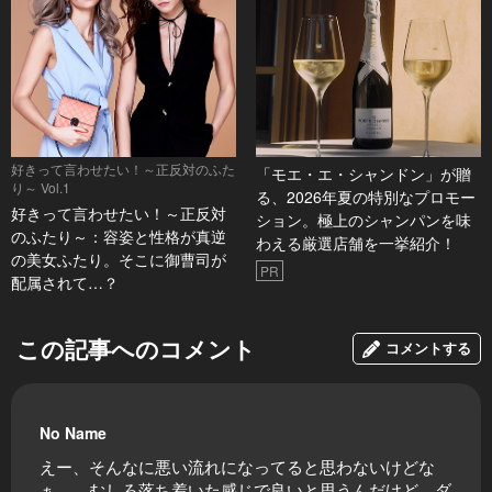
好きって言わせたい！～正反対のふた
「モエ・エ・シャンドン」が贈
り～ Vol.1
る、2026年夏の特別なプロモー
好きって言わせたい！～正反対
ション。極上のシャンパンを味
のふたり～：容姿と性格が真逆
わえる厳選店舗を一挙紹介！
の美女ふたり。そこに御曹司が
PR
配属されて…？
この記事へのコメント
コメントする
No Name
えー、そんなに悪い流れになってると思わないけどな
ぁ。。むしろ落ち着いた感じで良いと思うんだけど、ダ