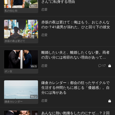
さん”に転身する理由
Vol.1
恋愛
私の住む街
赤坂の夜は更けて：俺はもう、おじさんな
のか？41歳男が溺れた、ひと回り下の彼女
恋愛
Vol.1
赤坂の夜は更けて
離婚したい夫と、離婚したくない妻。両者
の言い分には相容れない理由があって…
恋愛
17
Vol.5
ポン女
鎌倉カレンダー：都会の狂ったサイクルで
生活する仲間たちに感じる「優越感」。自
分には海がある
Vol.2
恋愛
鎌倉カレンダー
あんなに熱い抱擁をしたのにナゼ…？２回