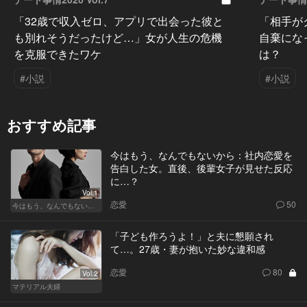
「32歳で収入ゼロ、アプリで出会った彼と
「相手が
も別れそうだったけど…」女が人生の危機
自棄にな
を克服できたワケ
は？
#小説
#小説
おすすめ記事
今はもう、なんでもないから：社内恋愛を
告白した女。直後、後輩女子が見せた反応
に…？
Vol.1
恋愛
50
今はもう、なんでもないから
「子ども作ろうよ！」と夫に懇願され
て…。27歳・妻が抱いた妙な違和感
恋愛
80
Vol.2
マテリアル夫婦