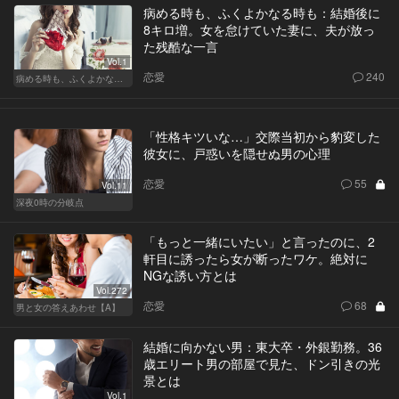
病める時も、ふくよかなる時も：結婚後に
8キロ増。女を怠けていた妻に、夫が放っ
た残酷な一言
Vol.1
恋愛
240
病める時も、ふくよかなる時も
「性格キツいな…」交際当初から豹変した
彼女に、戸惑いを隠せぬ男の心理
恋愛
55
Vol.11
深夜0時の分岐点
「もっと一緒にいたい」と言ったのに、2
軒目に誘ったら女が断ったワケ。絶対に
NGな誘い方とは
Vol.272
恋愛
68
男と女の答えあわせ【A】
結婚に向かない男：東大卒・外銀勤務。36
歳エリート男の部屋で見た、ドン引きの光
景とは
Vol.1