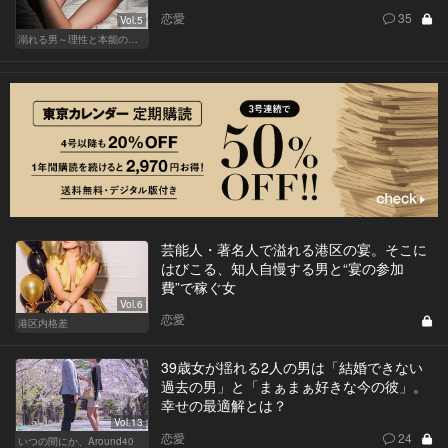
恋愛
35
Vol.5
溺れる男～理性と本能のあいだで～
芸能人・著名人で溢れる港区の宴。そこに
はびこる、知人自慢する男と“宴の参加
費”で稼ぐ女
Vol.6
恋愛
港区内格差
39歳女が揺れる2人の男は「結婚できない
過去の男」と「まぁまぁ好きな今の彼」。
幸せの最適解とは？
Vol.13
恋愛
24
いつの間にか、Around40