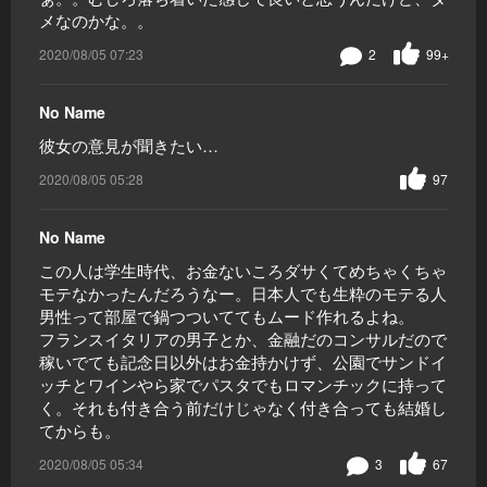
メなのかな。。
2020/08/05 07:23
2
99+
No Name
彼女の意見が聞きたい…
2020/08/05 05:28
97
No Name
この人は学生時代、お金ないころダサくてめちゃくちゃ
モテなかったんだろうなー。日本人でも生粋のモテる人
男性って部屋で鍋つついててもムード作れるよね。
フランスイタリアの男子とか、金融だのコンサルだので
稼いでても記念日以外はお金持かけず、公園でサンドイ
ッチとワインやら家でパスタでもロマンチックに持って
く。それも付き合う前だけじゃなく付き合っても結婚し
てからも。
2020/08/05 05:34
3
67