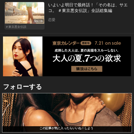
いよいよ明日で最終話！「その名は、サエ
コ。 ＃東京悪女伝説」全話総集編
恋愛
Vol.16
＃東京悪女伝説
フォローする
この記事が気に入ったらいいね！しよう