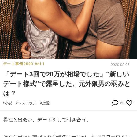
デート事情2020 Vol.1
2020.08.05
「デート3回で20万が相場でした」“新しい
デート様式”で露呈した、元外銀男の弱みと
は？
#小説
#レストラン
#恋愛
60
異性と出会い、デートをして付き合う。
そんな当たり前だった恋愛のルールが、新型コロナウイル