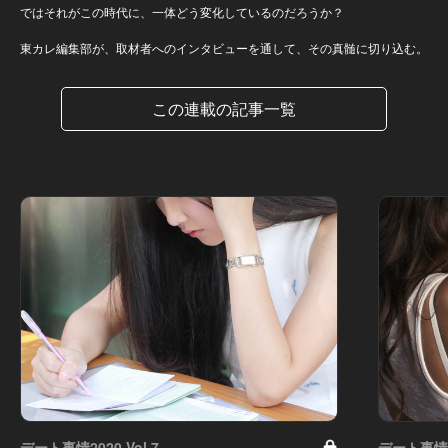
ではそれがこの時代に、一体どう変化しているのだろうか？
東カレ編集部が、取材者へのインタビューを通して、その真髄に切り込む。
この連載の記事一覧
デート事情2020 Vol.7
デート事情20