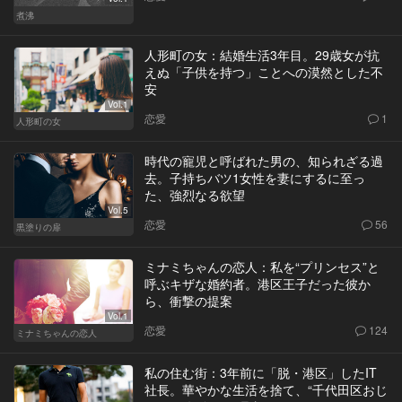
煮沸
人形町の女：結婚生活3年目。29歳女が抗
えぬ「子供を持つ」ことへの漠然とした不
安
Vol.1
恋愛
1
人形町の女
時代の寵児と呼ばれた男の、知られざる過
去。子持ちバツ1女性を妻にするに至っ
た、強烈なる欲望
Vol.5
恋愛
56
黒塗りの扉
ミナミちゃんの恋人：私を“プリンセス”と
呼ぶキザな婚約者。港区王子だった彼か
ら、衝撃の提案
Vol.1
恋愛
124
ミナミちゃんの恋人
私の住む街：3年前に「脱・港区」したIT
社長。華やかな生活を捨て、“千代田区おじ