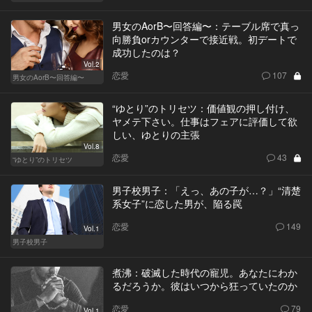
男女のAorB〜回答編〜：テーブル席で真っ
向勝負orカウンターで接近戦。初デートで
成功したのは？
Vol.2
恋愛
107
男女のAorB〜回答編〜
“ゆとり”のトリセツ：価値観の押し付け、
ヤメテ下さい。仕事はフェアに評価して欲
しい、ゆとりの主張
Vol.8
恋愛
43
“ゆとり”のトリセツ
男子校男子：「えっ、あの子が…？」“清楚
系女子”に恋した男が、陥る罠
恋愛
149
Vol.1
男子校男子
煮沸：破滅した時代の寵児。あなたにわか
るだろうか。彼はいつから狂っていたのか
恋愛
79
Vol.1