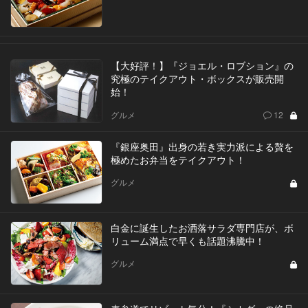
【大好評！】『ジョエル・ロブション』の
究極のテイクアウト・ボックスが販売開
始！
グルメ
12
『銀座奥田』出身の若き実力派による贅を
極めたお弁当をテイクアウト！
グルメ
白金に誕生したお洒落サラダ専門店が、ボ
リューム満点で早くも話題沸騰中！
グルメ