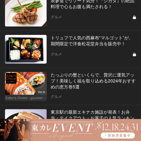
表参道でリゾート気分！『シカダ』の絶品
料理で心もお腹も満たされる！
グルメ
トリュフで人気の西麻布“マルゴット”が、
期間限定で洋食松花堂弁当を販売中！
グルメ
たっぷりの蟹といくらで、贅沢に運気アッ
プ！美味しく福を取り込める2024年おすす
めの恵方巻5選
Vol.9
グルメ
Editor's Choice～gourmet～
東京駅の最新エキナカ施設が発表！お弁
当・テイクアウト・お菓子の人気ランキン
グ2020