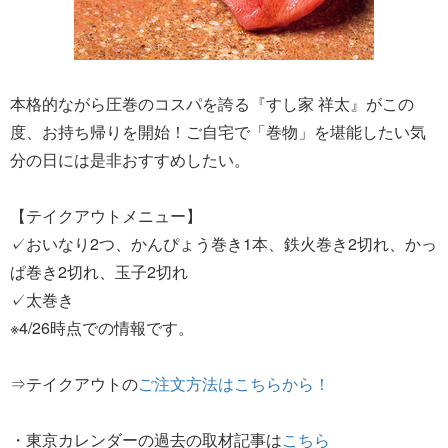
本格的ながら圧巻のコスパを誇る『すし家 祥太』がこの
度、お持ち帰りを開始！ご自宅で「巻物」を堪能したい気
分の日には是非おすすめしたい。
【テイクアウトメニュー】
✓おいなり2つ、かんぴょう巻き1本、鉄火巻き2切れ、かっ
ぱ巻き2切れ、玉子2切れ
✓太巻き
※4/26時点での情報です。
⇒テイクアウトの
ご注文方法はこちらから！
・東京カレンダーの過去の取材記事は
こちら