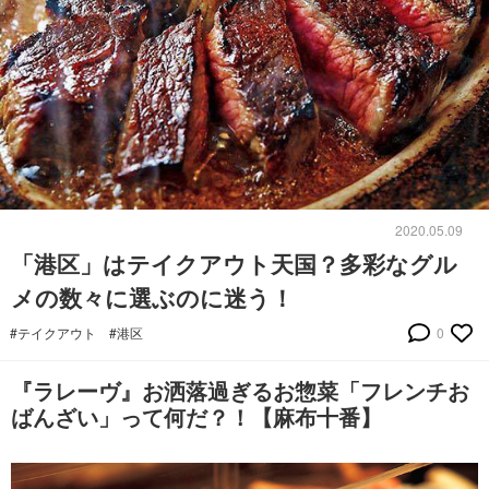
2020.05.09
「港区」はテイクアウト天国？多彩なグル
メの数々に選ぶのに迷う！
#テイクアウト
#港区
0
『ラレーヴ』お洒落過ぎるお惣菜「フレンチお
ばんざい」って何だ？！【麻布十番】