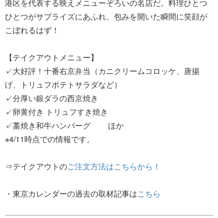
港区を代表する映えメニューぞろいの名店だ。料理ひとつ
ひとつがサプライズにあふれ、包みを開いた瞬間に笑顔が
こぼれるはず！
【テイクアウトメニュー】
✓大好評！十番右京弁当（カニクリームコロッケ、唐揚
げ、トリュフポテトサラダなど）
✓分厚い銀ダラの西京焼き
✓卵黄付き トリュフすき焼き
✓藁焼き和牛ハンバーグ ほか
※4/11時点での情報です。
⇒テイクアウトの
ご注文方法はこちらから！
・東京カレンダーの過去の取材記事は
こちら