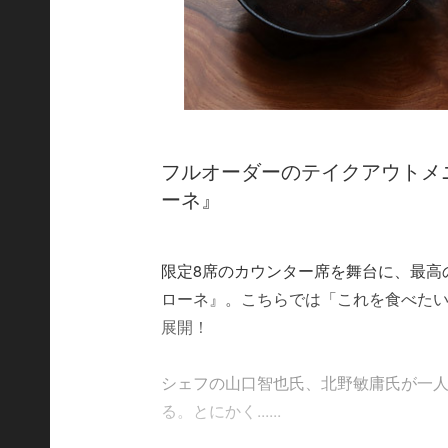
フルオーダーのテイクアウトメニ
ーネ』
限定8席のカウンター席を舞台に、最高の
ローネ』。こちらでは「これを食べた
展開！
シェフの山口智也氏、北野敏庸氏が一
る。とにかく......