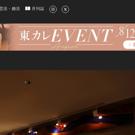
新のグルメ、洗練されたライフスタイル情報
恋活・婚活
月刊誌