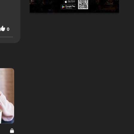
0
恋のやめどき Vol.9