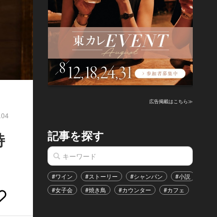
広告掲載はこちら≫
.04
記事を探す
特
#ワイン
#ストーリー
#シャンパン
#小説
#家
#女子会
#焼き鳥
#カウンター
#カフェ
#イベ