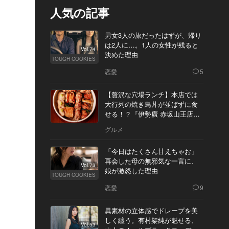
人気の記事
男女3人の旅だったはずが、帰り
は2人に…。1人の女性が残ると
Vol.74
決めた理由
TOUGH COOKIES
恋愛
5
【贅沢な穴場ランチ】本店では
大行列の焼き鳥丼が並ばずに食
せる！？『伊勢廣 赤坂山王店』
へ
グルメ
「今日はたくさん甘えちゃお」
再会した母の無邪気な一言に、
Vol.73
娘が激怒した理由
TOUGH COOKIES
恋愛
9
異素材の立体感でドレープを美
しく纏う。有村架純が魅せる、
Vol.53