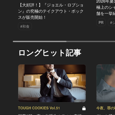
2026年
【大好評！】『ジョエル・ロブショ
極上のシ
ン』の究極のテイクアウト・ボック
舗を一挙
スが販売開始！
PR
#
#和食
ロングヒット記事
TOUGH COOKIES Vol.51
今夜、罪の味を