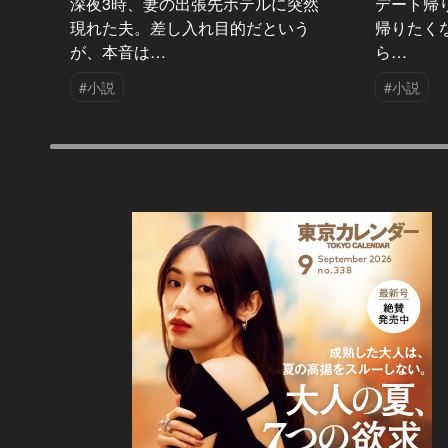
深夜3時、妻の出張先ホテルに突然
デート帰
現れた夫。差し入れ目的だという
帰りたく
が、本音は…
ら…
#小説
#小説