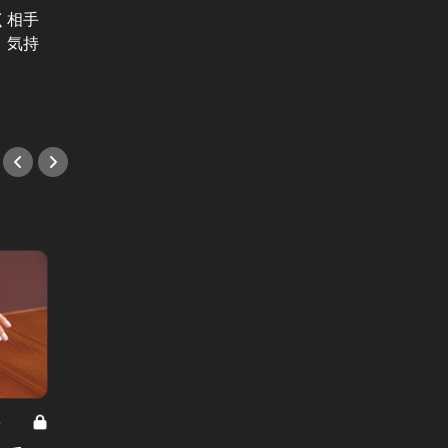
いま、
く相手
勝手に予約した映画や店選びのセン
ドだ！
、気持
ス。アラサー女を困惑させた男の言
目の新
動とは
#ラン
#小説
8
男と女の答えあわせ【A】 Vol.308