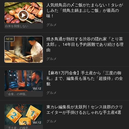
人気焼鳥店の〆ご飯がたまらない！タレが
しみた「焼鳥土鍋まぶしご飯」が最高の
味！
Vol.5
グルメ
白米を我慢しない
焼き鳥通が熱狂する渋谷の隠れ家『とり茶
NEW
太郎』。14年目も予約困難であり続ける理
由
グルメ
【麻布1万円会食】手土産から「三度の御
礼」まで、編集長も落ちた「超接待」の全
貌
Vol.12
グルメ
「会食」の神髄。
東カレ編集長が太鼓判！センス抜群のクリ
エイターが手掛けるおしゃれな手土産4選
グルメ
Vol.12
「手土産」の極意。