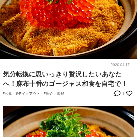
2020.04.17
気分転換に思いっきり贅沢したいあなた
へ！麻布十番のゴージャス和食を自宅で！
#和食
#テイクアウト
#魚介・海鮮
1