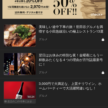
美味しい途中下車の旅！世田谷グルメを満
喫する小田急線沿いの極上レストラン13選
グルメ
翌日はお休みの特別な夜！金曜夜にもう一
杯飲みたくなる４つの理由が月刊誌最新号
に！
グルメ
3,000円で大満足な、上質チリワイン。ホ
ームパーティーで大活躍間違いなし！
グルメ
Vol.24
柳 忠之のこの12本におまかせ