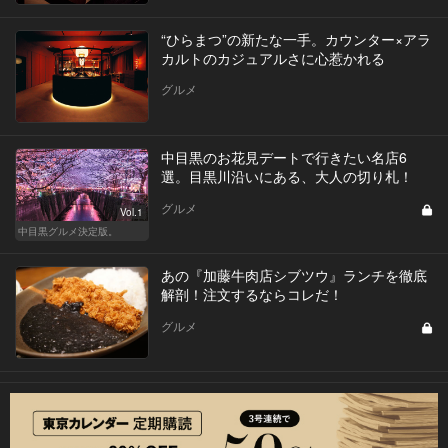
“ひらまつ”の新たな一手。カウンター×アラ
カルトのカジュアルさに心惹かれる
グルメ
中目黒のお花見デートで行きたい名店6
選。目黒川沿いにある、大人の切り札！
グルメ
Vol.1
中目黒グルメ決定版。
あの『加藤牛肉店シブツウ』ランチを徹底
解剖！注文するならコレだ！
グルメ