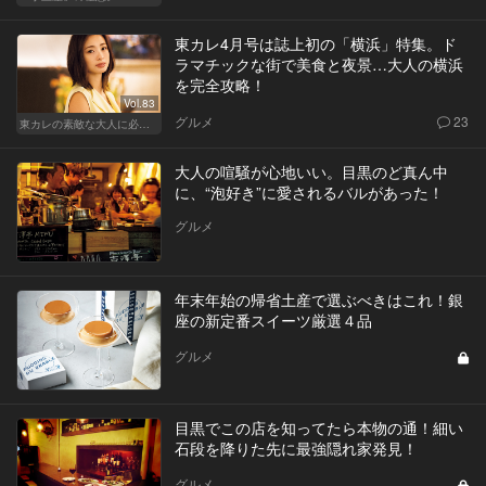
東カレ4月号は誌上初の「横浜」特集。ド
ラマチックな街で美食と夜景…大人の横浜
を完全攻略！
Vol.83
グルメ
23
東カレの素敵な大人に必要なこと
大人の喧騒が心地いい。目黒のど真ん中
に、“泡好き”に愛されるバルがあった！
グルメ
年末年始の帰省土産で選ぶべきはこれ！銀
座の新定番スイーツ厳選４品
グルメ
目黒でこの店を知ってたら本物の通！細い
石段を降りた先に最強隠れ家発見！
グルメ