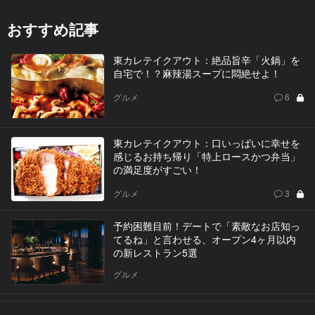
おすすめ記事
東カレテイクアウト：絶品旨辛「火鍋」を
自宅で！？麻辣湯スープに悶絶せよ！
グルメ
6
東カレテイクアウト：口いっぱいに幸せを
感じるお持ち帰り「特上ロースかつ弁当」
の満足度がすごい！
グルメ
3
予約困難目前！デートで「素敵なお店知っ
てるね」と言わせる、オープン4ヶ月以内
の新レストラン5選
グルメ