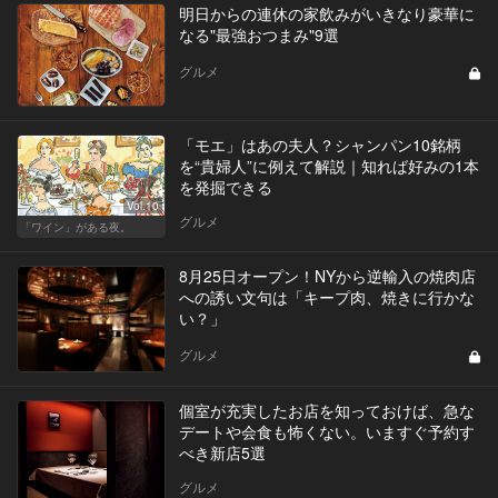
明日からの連休の家飲みがいきなり豪華に
なる"最強おつまみ"9選
グルメ
「モエ」はあの夫人？シャンパン10銘柄
を“貴婦人”に例えて解説｜知れば好みの1本
を発掘できる
Vol.10
グルメ
「ワイン」がある夜。
8月25日オープン！NYから逆輸入の焼肉店
への誘い文句は「キープ肉、焼きに行かな
い？」
グルメ
個室が充実したお店を知っておけば、急な
デートや会食も怖くない。いますぐ予約す
べき新店5選
グルメ