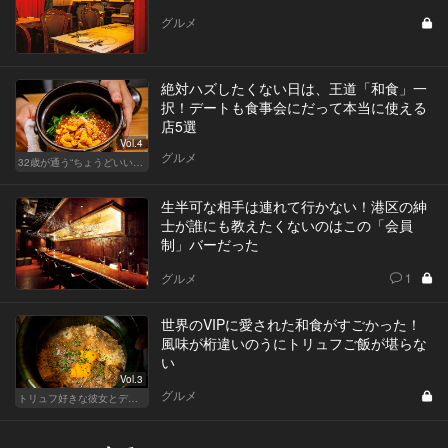
グルメ
絶対ハズしたくない日は、王道「和食」一
択！デートも食事会にだって本当に使える
店5選
Vol.4
グルメ
32歳が通う“ちょうどいい”価格の店
生半可な相手は連れて行かない！港区の紳
士が誰にも教えたくないのはこの「会員
制」バーだった
グルメ
1
世界のVIPに愛された和食がすごかった！
風味が桁違いのうにトリュフご飯が堪らな
い
Vol.3
グルメ
トリュフ好きな彼女とデートにおすすめ！東京の人気店