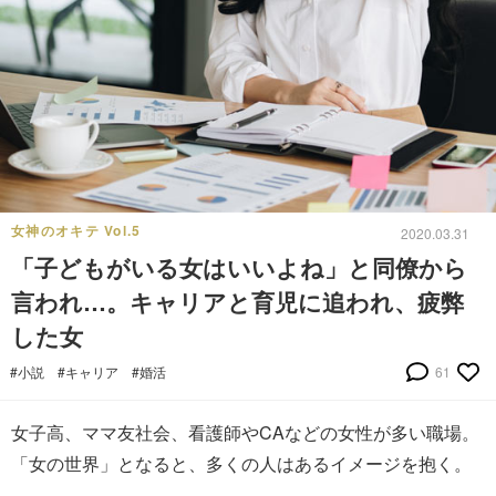
女神のオキテ Vol.5
2020.03.31
「子どもがいる女はいいよね」と同僚から
言われ…。キャリアと育児に追われ、疲弊
した女
#小説
#キャリア
#婚活
61
女子高、ママ友社会、看護師やCAなどの女性が多い職場。
「女の世界」となると、多くの人はあるイメージを抱く。