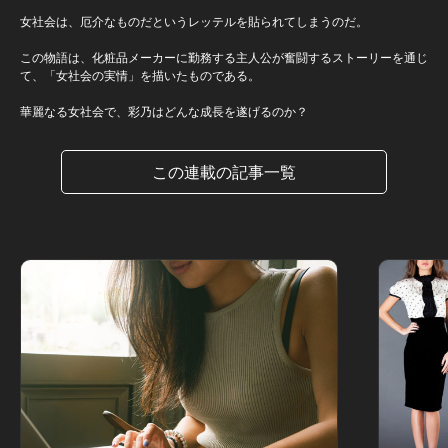
女社会は、厄介なものだというレッテルを貼られてしまうのだ。
この物語は、化粧品メーカーに勤務する主人公が奮闘するストーリーを通じ
て、「女社会の実情」を描いたものである。
華麗なる女社会で、彩乃はどんな成長を遂げるのか？
この連載の記事一覧