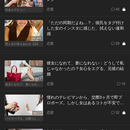
Vol.5
恋愛
45
社会人デビュー
「ただの同期だよね…？」彼氏をタグ付け
した女のインスタに感じた、拭えない違和
感
Vol.310
恋愛
29
男と女の答えあわせ【Q】
彼女になれて、妻になれない：どうして私
じゃなかったの？女心をエグる、元彼の結
婚
Vol.1
恋愛
16
彼女になれて、妻になれない
憧れのテレビマンから、交際3ヶ月で即プ
ロポーズ。しかし女はあるコトが不安で…
恋愛
32
Vol.11
ハイスぺでも、お断りします！