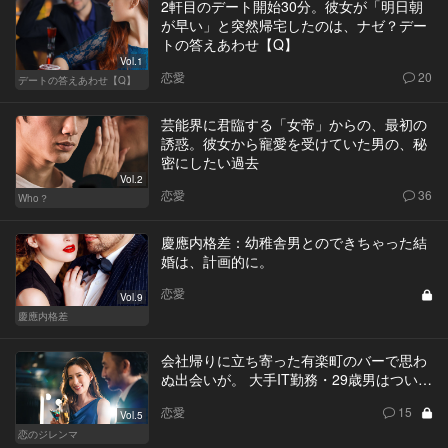
2軒目のデート開始30分。彼女が「明日朝
が早い」と突然帰宅したのは、ナゼ？デー
トの答えあわせ【Q】
Vol.1
恋愛
20
デートの答えあわせ【Q】
芸能界に君臨する「女帝」からの、最初の
誘惑。彼女から寵愛を受けていた男の、秘
密にしたい過去
Vol.2
恋愛
36
Who？
慶應内格差：幼稚舎男とのできちゃった結
婚は、計画的に。
恋愛
Vol.9
慶應内格差
会社帰りに立ち寄った有楽町のバーで思わ
ぬ出会いが。 大手IT勤務・29歳男はつい…
恋愛
15
Vol.5
恋のジレンマ