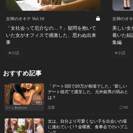
女神のオキテ Vol.10
女神のオキテ
「女社会って厄介なの…？」疑問を抱いて
美しい女
いた女がオフィスで感激した、思わぬ出来
着いた結
事
集編
#小説
#小説
おすすめ記事
「デート3回で20万が相場でした」“新しい
デート様式”で露呈した、元外銀男の弱みと
は？
Vol.1
恋愛
60
デート事情2020
女は、自分より可愛くない子を出会いの場
に連れていく!？金曜夜、食事会でのハプニ
ング