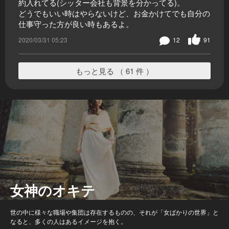
約入れてる(シッター会社も背景を分かってる)。
どうでもいい時はやらないけど、お金かけてでも自分の
仕事守った方が良い時もあるよ。
2020/03/31 05:23
12
91
もっと見る （ 61 件 ）
女神のオキテ
世の中に様々な職場や集団は存在するものの、それが「女ばかりの世界」と
なると、多くの人はあるイメージを抱く。