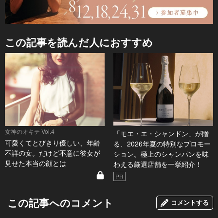
この記事を読んだ人におすすめ
女神のオキテ Vol.4
「モエ・エ・シャンドン」が贈
可愛くてとびきり優しい、年齢
る、2026年夏の特別なプロモー
不詳の女。だけど不意に彼女が
ション。極上のシャンパンを味
見せた本当の顔とは
わえる厳選店舗を一挙紹介！
PR
この記事へのコメント
コメントする