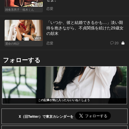
Vol.1
恋愛
雑食系男子・植木くん
「いつか、彼と結婚できるかも…」淡い期
待を抱きながら、不貞関係を続けた29歳女
の顛末
Vol.5
恋愛
20
運命の時計
フォローする
この記事が気に入ったらいいね！しよう
X（旧Twitter）で東京カレンダーを