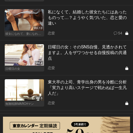
私になくて、結婚した彼女たちにはあった
ものって…？ようやく気づいた、恋と愛の
違い
Vol.13
恋愛
54
彼女になれて、妻になれない
日曜日の女：そのSNS自慢、見透かされて
ますよ。人をザワつかせる自慢投稿の共通
点
Vol.4
恋愛
日曜日の女
東大卒の上司、青学出身の男を冷酷に分析
「実力より高いステージで戦わねば一生凡
人だ」
Vol.3
恋愛
無難戦隊MARCHマン