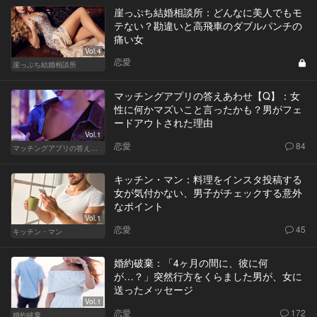
崖っぷち結婚相談所：どんなに美人でもモ
テない？勘違いと高飛車のダブルパンチの
痛い女
Vol.4
恋愛
崖っぷち結婚相談所
マッチングアプリの答えあわせ【Q】：女
性に何かマズいこと言ったかも？男がフェ
ードアウトされた理由
Vol.1
恋愛
84
マッチングアプリの答えあわせ【Q】
キッチン・マン：料理をインスタ投稿する
女が気付かない、男子がチェックする意外
なポイント
Vol.1
恋愛
45
キッチン・マン
婚約破棄：「4ヶ月の間に、彼に何
が…？」突然行方をくらました男が、女に
送ったメッセージ
Vol.1
恋愛
172
婚約破棄