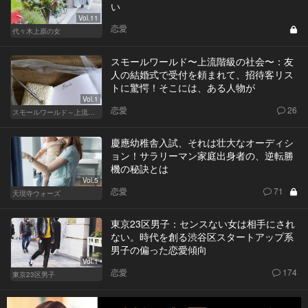
い
Vol.11
恋愛
代々木上原の女
スモールワールド〜上流階級の社会〜：友
人の結婚式で受付を頼まれて、招待客リス
トに驚愕！そこには、ある人物が
Vol.1
恋愛
26
スモールワールド～上流階級の社会～
慶應幼稚舎入試、それは壮大なオーディシ
ョン！サラリーマン家庭出身者の、逆転勝
機の秘訣とは
Vol.5
恋愛
71
天現寺ウォーズ
東京23区男子：センスない女は相手にされ
ない。時代を創る渋谷区スタートアップ系
男子の偏った恋愛傾向
Vol.1
恋愛
174
東京23区男子