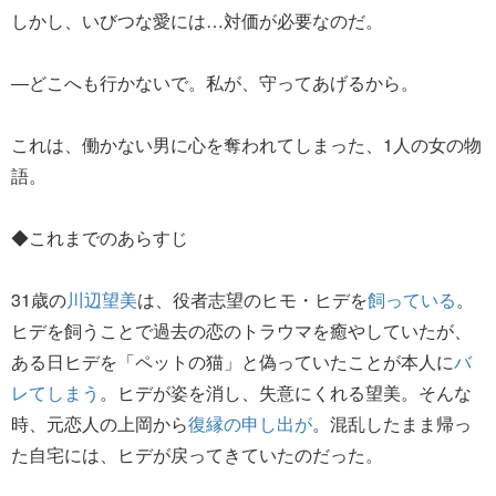
しかし、いびつな愛には…対価が必要なのだ。
―どこへも行かないで。私が、守ってあげるから。
これは、働かない男に心を奪われてしまった、1人の女の物
語。
◆これまでのあらすじ
31歳の
川辺望美
は、役者志望のヒモ・ヒデを
飼っている
。
ヒデを飼うことで過去の恋のトラウマを癒やしていたが、
ある日ヒデを「ペットの猫」と偽っていたことが本人に
バ
レてしまう
。ヒデが姿を消し、失意にくれる望美。そんな
時、元恋人の上岡から
復縁の申し出が
。混乱したまま帰っ
た自宅には、ヒデが戻ってきていたのだった。