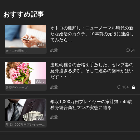
おすすめ記事
オトコの棚卸し：ニューノーマル時代の新
たな婚活のカタチ。10年前の元彼に連絡し
てみたら…
Vol.1
恋愛
54
オトコの棚卸し
慶應幼稚舎の合格を手放した、セレブ妻の
意外過ぎる決断。そして運命の歯車が狂い
だす・・・
Vol.12
恋愛
104
天現寺ウォーズ
年収1,000万円プレイヤーの家計簿：45歳
独身総合商社マンの実態に迫る
恋愛
Vol.1
年収1,000万円プレイヤーの家計簿