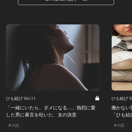
ひも結び Vol.11
ひも結び Vo
「一緒にいたら、ダメになる…」熱烈に愛
働かない
した男に暴言を吐いた、女の決意
「ひも結
#小説
#小説