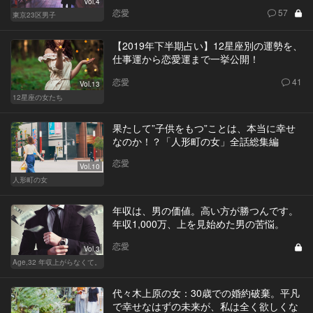
Vol.4
恋愛
57
東京23区男子
【2019年下半期占い】12星座別の運勢を、
仕事運から恋愛運まで一挙公開！
恋愛
41
Vol.13
12星座の女たち
果たして”子供をもつ”ことは、本当に幸せ
なのか！？「人形町の女」全話総集編
恋愛
Vol.10
人形町の女
年収は、男の価値。高い方が勝つんです。
年収1,000万、上を見始めた男の苦悩。
恋愛
Vol.3
Age,32 年収上がらなくて。
代々木上原の女：30歳での婚約破棄。平凡
で幸せなはずの未来が、私は全く欲しくな