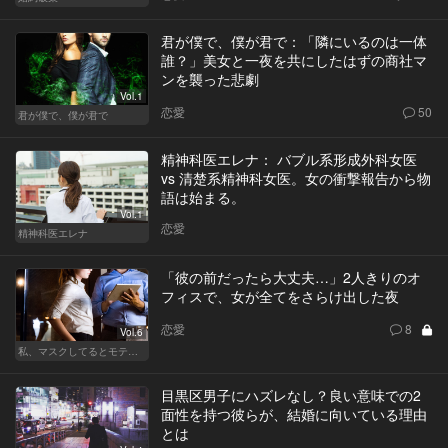
君が僕で、僕が君で：「隣にいるのは一体
誰？」美女と一夜を共にしたはずの商社マ
ンを襲った悲劇
Vol.1
恋愛
50
君が僕で、僕が君で
精神科医エレナ： バブル系形成外科女医
vs 清楚系精神科女医。女の衝撃報告から物
語は始まる。
Vol.1
恋愛
精神科医エレナ
「彼の前だったら大丈夫…」2人きりのオ
フィスで、女が全てをさらけ出した夜
恋愛
8
Vol.6
私、マスクしてるとモテるんです
目黒区男子にハズレなし？良い意味での2
面性を持つ彼らが、結婚に向いている理由
とは