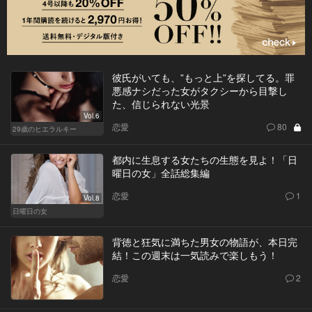
彼氏がいても、”もっと上”を探してる。罪
悪感ナシだった女がタクシーから目撃し
た、信じられない光景
Vol.6
恋愛
80
29歳のヒエラルキー
都内に生息する女たちの生態を見よ！「日
曜日の女」全話総集編
恋愛
1
Vol.8
日曜日の女
背徳と狂気に満ちた男女の物語が、本日完
結！この週末は一気読みで楽しもう！
恋愛
2