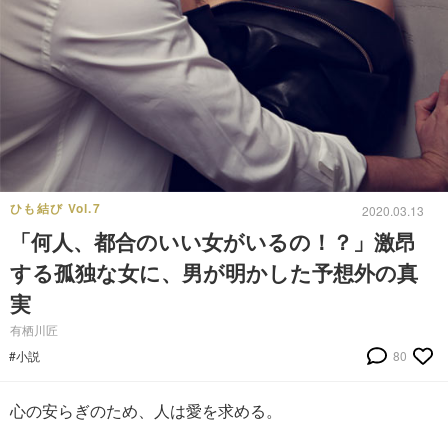
ひも結び Vol.7
2020.03.13
「何人、都合のいい女がいるの！？」激昂
する孤独な女に、男が明かした予想外の真
実
有栖川匠
#小説
80
心の安らぎのため、人は愛を求める。