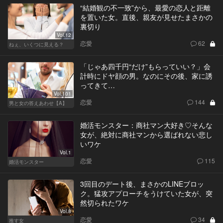
“結婚観の不一致”から、最愛の恋人と距離
を置いた女。直後、親友が見せたまさかの
裏切り
Vol.12
恋愛
62
ねぇ、いくつに見える？
「じゃあ四千円“だけ”もらっていい？」会
計時にドヤ顔の男。なのにその後、家に誘
ってきて…
Vol.101
恋愛
144
男と女の答えあわせ【A】
婚活モンスター：商社マン大好き♡そんな
女が、絶対に商社マンから選ばれない悲し
いワケ
Vol.1
恋愛
115
婚活モンスター
3回目のデート後、まさかのLINEブロッ
ク。猛攻アプローチをうけていた女が、突
然切られたワケ
Vol.8
恋愛
34
推す女