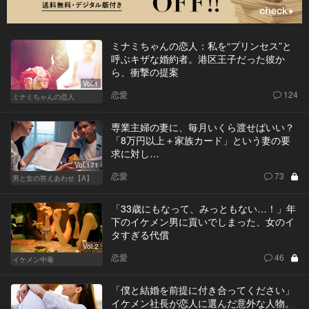
ミナミちゃんの恋人：私を“プリンセス”と
呼ぶキザな婚約者。港区王子だった彼か
ら、衝撃の提案
Vol.1
恋愛
124
ミナミちゃんの恋人
専業主婦の妻に、毎月いくら渡せばいい？
「8万円以上＋家族カード」という妻の要
求に対し…
Vol.171
恋愛
73
男と女の答えあわせ【A】
「33歳にもなって、みっともない…！」年
下のイケメン男に貢いでしまった、女のイ
タすぎる代償
Vol.2
恋愛
46
イケメン中毒
「僕と結婚を前提に付き合ってください」
イケメン社長が恋人に選んだ意外な人物。