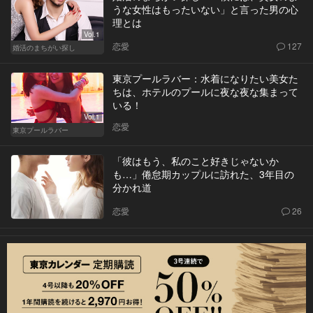
うな女性はもったいない」と言った男の心
理とは
Vol.1
恋愛
127
婚活のまちがい探し
東京プールラバー：水着になりたい美女た
ちは、ホテルのプールに夜な夜な集まって
いる！
Vol.1
恋愛
東京プールラバー
「彼はもう、私のこと好きじゃないか
も…」倦怠期カップルに訪れた、3年目の
分かれ道
恋愛
26