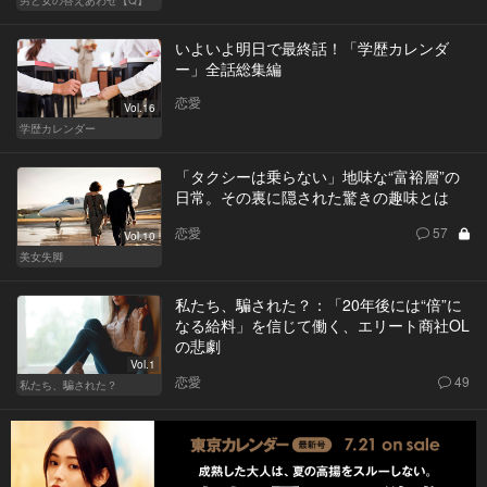
いよいよ明日で最終話！「学歴カレンダ
ー」全話総集編
恋愛
Vol.16
学歴カレンダー
「タクシーは乗らない」地味な“富裕層”の
日常。その裏に隠された驚きの趣味とは
恋愛
57
Vol.10
美女失脚
私たち、騙された？：「20年後には“倍”に
なる給料」を信じて働く、エリート商社OL
の悲劇
Vol.1
恋愛
49
私たち、騙された？