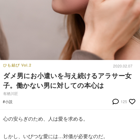
ひも結び Vol.2
2020.02.07
ダメ男にお小遣いを与え続けるアラサー女
子。働かない男に対しての本心は
有栖川匠
#小説
125
心の安らぎのため、人は愛を求める。
しかし、いびつな愛には…対価が必要なのだ。