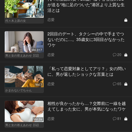
が送る“地に足のついた”港区より上質な生
活とは
Vol.3
恋愛
代々木上原の女
2回目のデート、タクシーの中で手までつ
ないだのに…。35歳女に3回目がなかった
ワケ
Vol.317
恋愛
20
男と女の答えあわせ【Q】
「私って恋愛対象としてアリ？」女の問い
に、男が返したショックな言葉とは
恋愛
65
Vol.7
かまわないでちゃん
相性が良かったから…？交際前に一線を越
えてしまった女に、男が本気になったワケ
恋愛
81
Vol.29
男と女の答えあわせ【Q】