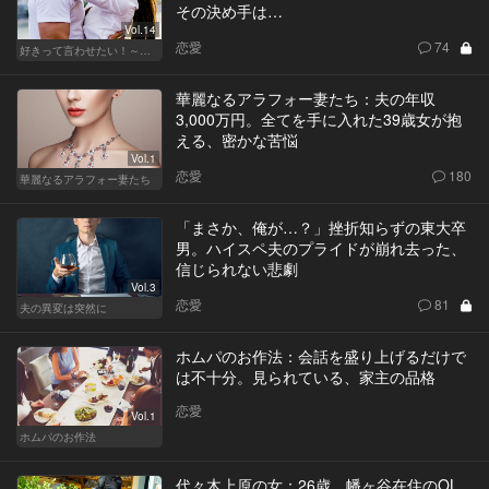
その決め手は…
Vol.14
恋愛
74
好きって言わせたい！～正反対のふたり～
華麗なるアラフォー妻たち：夫の年収
3,000万円。全てを手に入れた39歳女が抱
える、密かな苦悩
Vol.1
恋愛
180
華麗なるアラフォー妻たち
「まさか、俺が…？」挫折知らずの東大卒
男。ハイスペ夫のプライドが崩れ去った、
信じられない悲劇
Vol.3
恋愛
81
夫の異変は突然に
ホムパのお作法：会話を盛り上げるだけで
は不十分。見られている、家主の品格
恋愛
Vol.1
ホムパのお作法
代々木上原の女：26歳、幡ヶ谷在住のOL