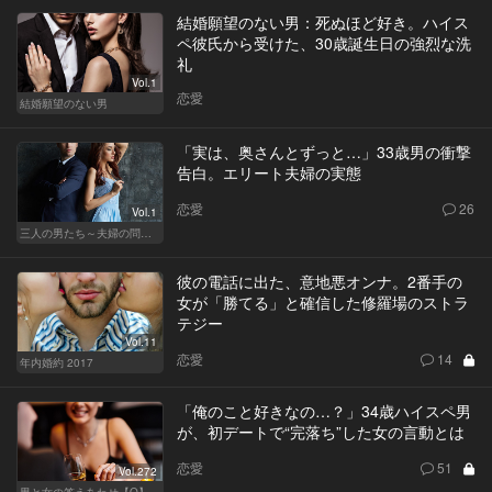
結婚願望のない男：死ぬほど好き。ハイス
ペ彼氏から受けた、30歳誕生日の強烈な洗
礼
Vol.1
恋愛
結婚願望のない男
「実は、奥さんとずっと…」33歳男の衝撃
告白。エリート夫婦の実態
恋愛
26
Vol.1
三人の男たち～夫婦の問題～
彼の電話に出た、意地悪オンナ。2番手の
女が「勝てる」と確信した修羅場のストラ
テジー
Vol.11
恋愛
14
年内婚約 2017
「俺のこと好きなの…？」34歳ハイスペ男
が、初デートで“完落ち”した女の言動とは
恋愛
51
Vol.272
男と女の答えあわせ【Q】