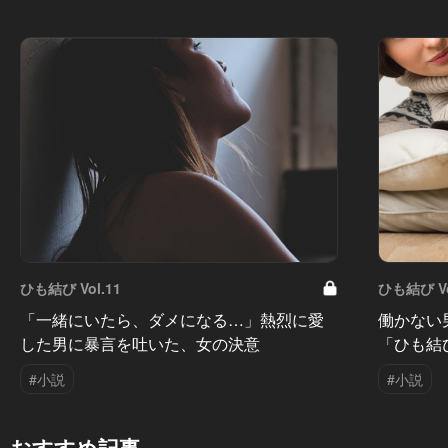
ひも結び Vol.11
ひも結び Vo
「一緒にいたら、ダメになる…」熱烈に愛
働かない
した男に暴言を吐いた、女の決意
「ひも結
#小説
#小説
おすすめ記事