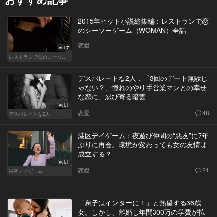
2015年ヒット小説総集編：レストランで恋
のシーソーゲーム（WOMAN）全話
恋愛
Vol.7
レストランで恋のシーソーゲーム（WOMAN）
デスパレートな2人：「3回のデート無駄じ
ゃない？」憧れのやり手営業マンとの幸せ
な恋に、忍び寄る暗雲
Vol.1
恋愛
48
デスパレートな2人
港区デイゲーム：夜遊び仲間の“悪友”に7年
ぶりに再会。環境が変わっても女の友情は
成立する？
Vol.1
恋愛
21
港区デイゲーム
「息子はインターに！」と熱望する36歳
女。しかし、離婚し年間300万の学費が払