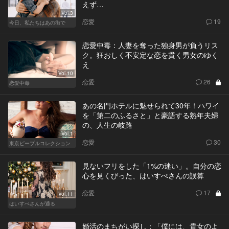
えず…
Vol.3
恋愛
19
今日、私たちはあの街で
恋愛中毒：人妻を奪った独身男が負うリス
ク。狂おしく不安定な恋を貫く男女のゆく
え
Vol.10
恋愛
26
恋愛中毒
あの名門ホテルに魅せられて30年！ハワイ
を「第二のふるさと」と豪語する熟年夫婦
の、人生の岐路
Vol.1
恋愛
30
東京ピープルコレクション
見ないフリをした「1%の迷い」。自分の恋
心を見くびった、はいすぺさんの誤算
恋愛
17
Vol.11
はいすぺさんが通る
婚活のまちがい探し：「僕には、貴女のよ