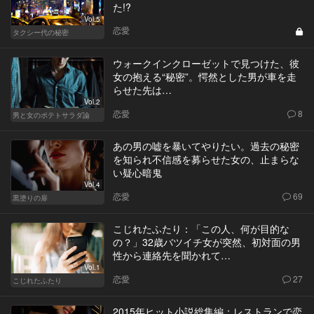
た!?
Vol.5
恋愛
タクシー代の秘密
ウォークインクローゼットで見つけた、彼
女の抱える“秘密”。愕然とした男が車を走
らせた先は…
Vol.2
恋愛
8
男と女のポテトサラダ論
あの男の嘘を暴いてやりたい。過去の秘密
を知られ不信感を募らせた女の、止まらな
い疑心暗鬼
Vol.4
恋愛
69
黒塗りの扉
こじれたふたり：「この人、何が目的な
の？」32歳バツイチ女が突然、初対面の男
性から連絡先を聞かれて…
Vol.1
恋愛
27
こじれたふたり
2015年ヒット小説総集編：レストランで恋