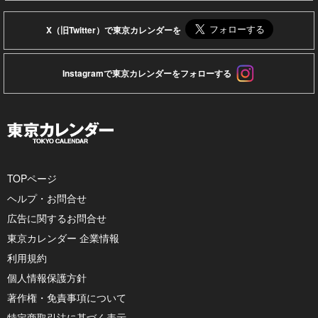
X（旧Twitter）で東京カレンダーを
Instagramで東京カレンダーをフォローする
TOPページ
ヘルプ・お問合せ
広告に関するお問合せ
東京カレンダー 企業情報
利用規約
個人情報保護方針
著作権・免責事項について
特定商取引法に基づく表示