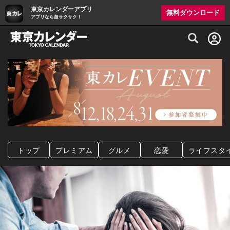
東京カレンダーアプリ
無料ダウンロード
アプリなら超サクサク！
グルメ情報・プレミアムレストラン予約サイト
トップ
プレミアム
グルメ
恋愛
ライフスタ