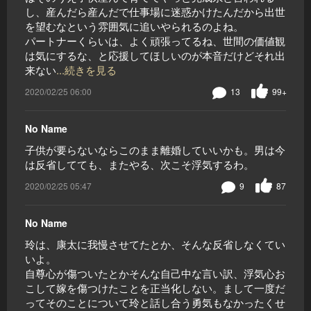
し、産んだら産んだで仕事場に迷惑かけたんだから出世
を望むなという雰囲気に追いやられるのよね。
パートナーくらいは、よく頑張ってるね、世間の価値観
は気にするな、と応援してほしいのが本音だけどそれ出
来ない
...続きを見る
2020/02/25 06:00
13
99+
No Name
子供が要らないならこのまま離婚していいかも。男は今
は反省してても、またやる、次こそ浮気するわ。
2020/02/25 05:47
9
87
No Name
玲は、康太に我慢させてたとか、そんな反省しなくてい
いよ。
自尊心が傷ついたとかそんな自己中な言い訳、浮気心お
こして嫁を傷つけたことを正当化しない。まして一度だ
ってそのことについて玲と話し合う勇気もなかったくせ