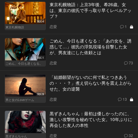
東京札幌物語：上京3年後、希26歳。女
は、東京の彼氏で手っ取り早くレベルアッ
プ？
Vol.4
恋愛
1
東京札幌物語
ごめん、今日も遅くなる：「あの女を、誘
惑して…」彼氏の浮気現場を目撃した女
が、男友達にした依頼とは
Vol.1
恋愛
73
ごめん、今日も遅くなる。
「結婚願望がないのに何で私とつきあう
の・・・？」煮え切らない男を震え上がら
せた、女の逆襲
Vol.9
恋愛
13
男と女のLoveゲーム
黒ずきんちゃん：最初は優しかったのに、
激しい攻撃性を秘めていた女。10年ぶりに
再会した友人の本性
Vol.1
恋愛
32
黒ずきんちゃん