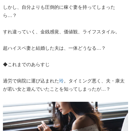
しかし、自分よりも圧倒的に稼ぐ妻を持ってしまった
ら…？
すれ違っていく、金銭感覚、価値観、ライフスタイル。
超ハイスペ妻と結婚した夫は、一体どうなる…？
◆これまでのあらすじ
過労で病院に運び込まれた
玲
。タイミング悪く、夫・康太
が若い女と遊んでいたことを知ってしまったが…？