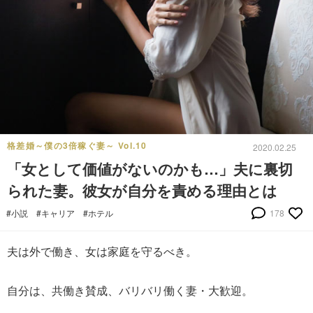
格差婚～僕の3倍稼ぐ妻～ Vol.10
2020.02.25
「女として価値がないのかも…」夫に裏切
られた妻。彼女が自分を責める理由とは
#小説
#キャリア
#ホテル
178
夫は外で働き、女は家庭を守るべき。
自分は、共働き賛成、バリバリ働く妻・大歓迎。