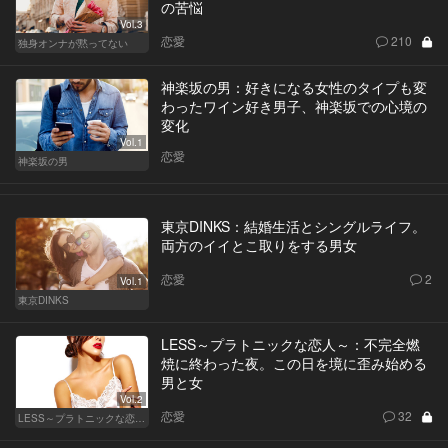
の苦悩
Vol.3
恋愛
210
独身オンナが黙ってない
神楽坂の男：好きになる女性のタイプも変
わったワイン好き男子、神楽坂での心境の
変化
Vol.1
恋愛
神楽坂の男
東京DINKS：結婚生活とシングルライフ。
両方のイイとこ取りをする男女
恋愛
2
Vol.1
東京DINKS
LESS～プラトニックな恋人～：不完全燃
焼に終わった夜。この日を境に歪み始める
男と女
Vol.2
恋愛
32
LESS～プラトニックな恋人～