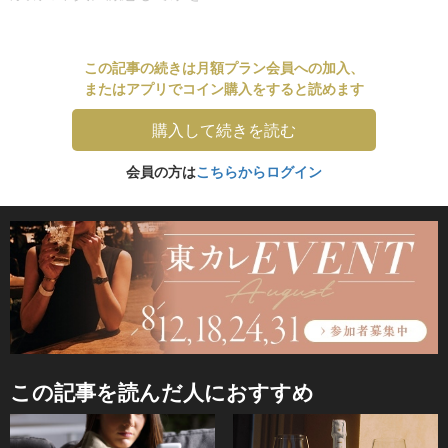
この記事の続きは月額プラン会員への加入、
またはアプリでコイン購入をすると読めます
購入して続きを読む
会員の方は
こちらからログイン
この記事を読んだ人におすすめ