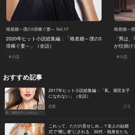
格差婚～僕の3倍稼ぐ妻～ Vol.17
格差婚～僕の
2020年ヒット小説総集編：「格差婚～僕の3
「男は、
倍稼ぐ妻～」（全話）
が仕掛け
#小説
#小説
おすすめ記事
2017年ヒット小説総集編：「私、港区女子
になれない」（全話）
恋愛
2
Vol.17
私、港区女子になれない
これって、ただの見せしめ…？友人の結婚
式で“晒し者”にされる、30代・独身女たち