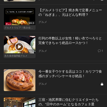
【グルメトリビア】焼き鳥で定番メニュー
の「ねぎま」、元はどんな料理？
グルメ
Vol.3
グルメトリビア！飲み会やデートで会話のネタになるQ＆A
行列の半数以上が女性！軽い衣でぺろりと
完食できちゃう絶品ロースかつ！
グルメ
1
Vol.3
永久保存版B級グルメ
今一番女子ウケする店はココ！カリフワ食
感のダッチパンケーキが絶品！
グルメ
三宿・池尻界隈に住むクリエイターたち
の、“日中のホーム”となるカフェ３選