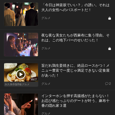
「今日は神楽坂でいい？」の誘い。それは
大人の女性へのパスポートだ！
グルメ
夜な夜な美女たちが西麻布に集う理由。そ
れは、この地下バーのせいだった！
グルメ
旨だれ鶏生姜焼きに、絶品ロースかつ！メ
ニュー豊富で一度じゃ満足できない定食屋
があった！
Vol.7
グルメ
2
永久保存版B級グルメ
インターホンを押す高揚感がたまらない！
お忍び感たっぷりのデートが叶う、麻布十
番の隠れ家３選
グルメ