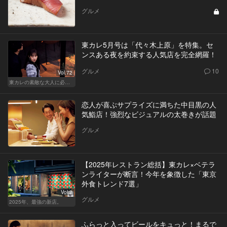
グルメ
東カレ5月号は「代々木上原」を特集。セ
ンスある夜を約束する人気店を完全網羅！
グルメ
10
Vol.72
東カレの素敵な大人に必要なこと
恋人が喜ぶサプライズに満ちた中目黒の人
気鮨店！強烈なビジュアルの太巻きが話題
グルメ
【2025年レストラン総括】東カレ×ベテラ
ンライターが断言！今年を象徴した「東京
外食トレンド7選」
Vol.2
グルメ
2025年、最強の新店。
ふらっと入ってビールをキュっと！まるで