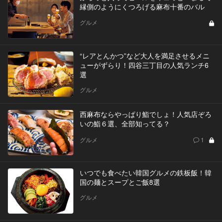
縁側のようにくつろげる麻布十番のバル
グルメ
“レアとんかつ”など大人を満足させるメニ
ューがずらり！四谷三丁目の人気ランチ6
選
グルメ
西麻布ならやっぱり鮨でしょ！人気店ぞろ
いの鮨６選、全部知ってる？
グルメ
1
いつでも食べたい韓国グルメの鉄板飯！韓
国の麺とスープとご飯8選
グルメ