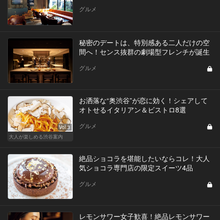
グルメ
秘密のデートは、特別感ある二人だけの空
間へ！センス抜群の劇場型フレンチが誕生
グルメ
お洒落な“奥渋谷”が恋に効く！シェアして
オトせるイタリアン＆ビストロ8選
グルメ
Vol.3
大人が楽しめる渋谷案内
絶品ショコラを堪能したいならコレ！大人
気ショコラ専門店の限定スイーツ4品
グルメ
レモンサワー女子歓喜！絶品レモンサワー