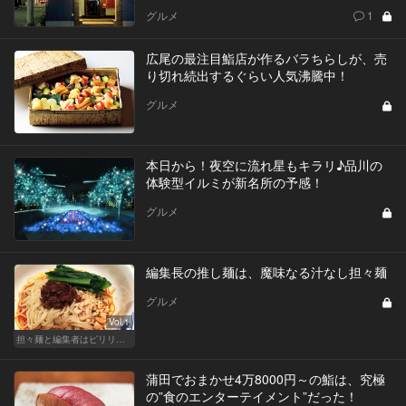
グルメ
1
広尾の最注目鮨店が作るバラちらしが、売
り切れ続出するぐらい人気沸騰中！
グルメ
本日から！夜空に流れ星もキラリ♪品川の
体験型イルミが新名所の予感！
グルメ
編集長の推し麺は、魔味なる汁なし担々麺
グルメ
Vol.1
担々麺と編集者はピリリと辛いほうがいい！
蒲田でおまかせ4万8000円～の鮨は、究極
の”食のエンターテイメント”だった！