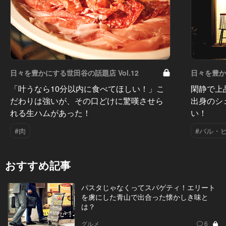
日々を豊かにする世田谷の話題店 Vol.12
日々を豊かに
「叶うなら10分以内に食べてほしい！」こ
閑静で上
だわりは強いが、その口どけに驚嘆させら
出身のシ
れる生ハムがあった！
い！
#肉
#バル・
おすすめ記事
パスタじゃなくってスパゲティ！エリート
を虜にした青山で出合った懐かしき味と
は？
グルメ
6