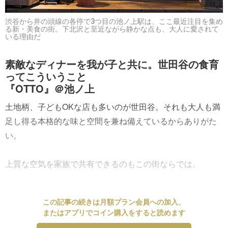
渋谷から井の頭線の各停で3つ目の池ノ上駅は、ここ最近注目を集め
る新・美食の街。下北沢と至近ながら静かな点も、大人に愛されて
いる理由だ
素敵なディナーを我が子と共に。世田谷の食育
ってこういうこと
『OTTO』＠池ノ上
土地柄、子どもOKな店も多いのが世田谷。それも大人も満
足し得る本格的な味と空間を兼ね備えているからありがた
い。
上質な空気を家族で共有できるのもこの街ならでは。
この記事の続きは月額プラン会員への加入、
またはアプリでコイン購入をすると読めます