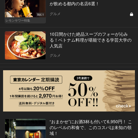
が飲める都内の名店6選！
グルメ
Vol.1
レモンサワー特集
10日間かけた絶品スープのフォーが沁み
る！ベトナム料理が堪能できる学芸大学の
人気店
グルメ
“おまかせ”にお酒3杯も付いて6,950円！ こ
のレベルの和食で、このコスパは未知の領
域！