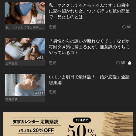
私、マスクしてるとモテるんです：自粛中
に家へ招かれた女。ついて行った彼の部屋
で、見たものとは
Vol.1
恋愛
82
私、マスクしてるとモテるんです
「男性からの誘いが断れなくて…」なぜか
毎回ダメ男に捕まる女が、無意識のうちに
やっているコト
Vol.5
恋愛
65
三茶食堂
いよいよ明日で最終話！「婚外恋愛」全話
総集編
恋愛
Vol.12
婚外恋愛