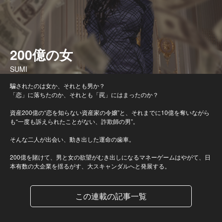
200億の女
SUMI
騙されたのは女か、それとも男か？
「恋」に落ちたのか、それとも「罠」にはまったのか？
資産200億の“恋を知らない資産家の令嬢”と、それまでに10億を奪いながら
も“一度も訴えられたことがない、詐欺師の男”。
そんな二人が出会い、動き出した運命の歯車。
200億を賭けて、男と女の欲望がむき出しになるマネーゲームはやがて、日
本有数の大企業を揺るがす、大スキャンダルへと発展する。
この連載の記事一覧