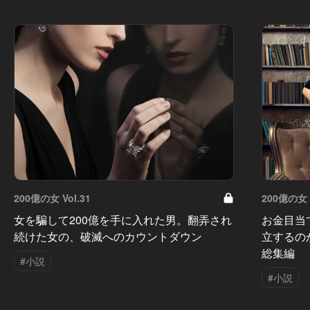
200億の女 Vol.31
200億の女 V
女を騙して200億を手に入れた男。翻弄され
お金目当
続けた女の、破滅へのカウントダウン
立するの
総集編
#小説
#小説