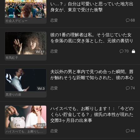
い…？」自分は可愛いと思っていた地方出
身女が、東京で受けた衝撃
Vol.1
恋愛
68
社会人デビュー
彼の1番の理解者は私。そう信じていた女
を奈落の底に突き落とした、元彼の裏切り
恋愛
70
Vol.11
有馬紅子
夫以外の男と車内で見つめ合った瞬間。唇
が触れそうな距離で知らされた、彼の本心
恋愛
74
Vol.3
黒塗りの扉
ハイスペでも、お断りします！：「今どの
くらい貯金してる？」彼氏の本性が現れた
交際3ヶ月目の出来事
Vol.1
恋愛
46
ハイスぺでも、お断りします！