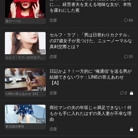
に…。経営者夫を支える地味な女が、本性
を露わにした夜
Vol.1
恋愛
66
妻のベール
セルフ・ラブ：「男は日替わりカクテル」
の27歳女子が見つけた、ニューノーマルな
真剣交際とは？
Vol.1
恋愛
55
セルフ・ラブ～20代女子の矛盾～
日記かよ？！一方的に “俺通信”を送る男が
結婚できないワケ：LINEの答えあわせ
【A】
Vol.2
恋愛
2
LINEの答えあわせ【A】
商社マンの夫の年収じゃ満足できない！何
もかも手に入れたはずの美人妻が不幸な理
由
Vol.9
東京婚活事情
恋愛