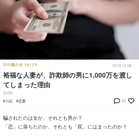
200億の女 Vol.25
2019.12.08
裕福な人妻が、詐欺師の男に1,000万を渡し
てしまった理由
SUMI
#小説
#恋愛
65
騙されたのは女か、それとも男か？
「恋」に落ちたのか、それとも「罠」にはまったのか？