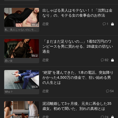
出しゃばる美人はモテない！！「沈黙は金
なり」の、モテる女の食事会のお作法
恋愛
1
Vol.2
私、美人じゃないのにモテるんです。
「まだまだ足りないの…」1着52万円のワ
ンピースを男に買わせる、28歳女の切ない
過去
Vol.2
恋愛
82
悪い女
“絶望”を運んできた、1本の電話。突如降り
かかった4,500万の借金で、狂い始める男
の人生とは
Vol.4
恋愛
54
Who？
泥沼離婚して3ヶ月後、元夫に再会した35
歳女。初めて聞いた、別れの真相とは
恋愛
24
Vol.13