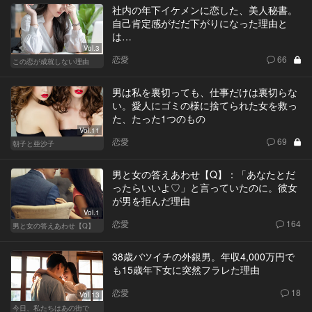
社内の年下イケメンに恋した、美人秘書。
自己肯定感がだだ下がりになった理由と
は…
Vol.3
恋愛
66
この恋が成就しない理由
男は私を裏切っても、仕事だけは裏切らな
い。愛人にゴミの様に捨てられた女を救っ
た、たった1つのもの
Vol.11
恋愛
69
朝子と亜沙子
男と女の答えあわせ【Q】：「あなたとだ
ったらいいよ♡」と言っていたのに。彼女
が男を拒んだ理由
Vol.1
恋愛
164
男と女の答えあわせ【Q】
38歳バツイチの外銀男。年収4,000万円で
も15歳年下女に突然フラレた理由
恋愛
18
Vol.13
今日、私たちはあの街で