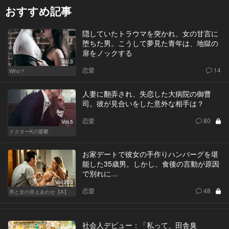
おすすめ記事
隠していたトラウマを突かれ、女の甘言に
堕ちた男。こうして夢見た青年は、地獄の
扉をノックする
Vol.3
恋愛
14
Who？
人妻に翻弄され、失恋した大病院の御曹
司。彼が見合いをした意外な相手は？
恋愛
80
Vol.5
ドクターKの憂鬱
お家デートで彼女の手作りハンバーグを堪
能した35歳男。しかし、食後の言動が原因
で別れに…
Vol.203
恋愛
48
男と女の答えあわせ【A】
社会人デビュー：「私って、田舎臭