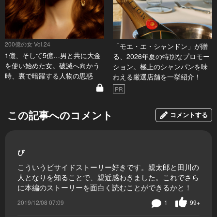
200億の女 Vol.24
「モエ・エ・シャンドン」が贈
1億、そして5億…男と共に大金
る、2026年夏の特別なプロモー
を使い始めた女。破滅へ向かう
ション。極上のシャンパンを味
時、裏で暗躍する人物の思惑
わえる厳選店舗を一挙紹介！
PR
この記事へのコメント
コメントする
ぴ
こういうビサイドストーリー好きです。親太郎と田川の
人となりを知ることで、親近感わきました。これでさら
に本編のストーリーを面白く読むことができるかと！
2019/12/08 07:09
1
99+