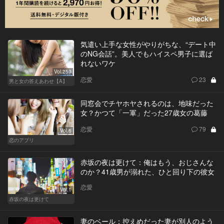
気遣い上手な女性がやりがちな、“デート中
のNG会話”。美人でもハイスペ男子に選ば
れないワケ
Vol.259
恋愛
23
男と女の答えあわせ【A】
同窓会でチヤホヤされるのは、地味だった
女？かつて「一軍」だった27歳女の葛藤
恋愛
79
Vol.6
恋のアプリ
赤坂の夜は更けて：俺はもう、おじさんな
のか？41歳男が溺れた、ひと回り下の彼女
恋愛
Vol.1
赤坂の夜は更けて
妻のベール：控えめだった妻が別人のよう