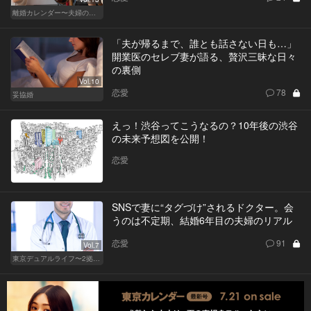
離婚カレンダー〜夫婦の正しい終わり方〜
「夫が帰るまで、誰とも話さない日も…」
開業医のセレブ妻が語る、贅沢三昧な日々
の裏側
Vol.10
恋愛
78
妥協婚
えっ！渋谷ってこうなるの？10年後の渋谷
の未来予想図を公開！
恋愛
SNSで妻に“タグづけ”されるドクター。会
うのは不定期、結婚6年目の夫婦のリアル
恋愛
91
Vol.7
東京デュアルライフ〜2拠点目を選ぶ大人の事情〜