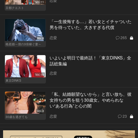
恋愛
Vol.11
京都クエスト
「一生後悔する…」若い女とイチャついた
男を待っていた、大きすぎる代償
恋愛
265
Vol.8
格差婚～僕の3倍稼ぐ妻～
いよいよ明日で最終話！「東京DINKS」全
話総集編
恋愛
Vol.16
東京DINKS
「私、結婚願望ないから」と言い放ち、彼
女持ちの男を狙う30歳女。やめられな
い“ある行為”と心の闇
Vol.3
恋愛
23
30歳を過ぎても