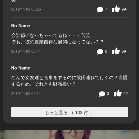
2019/11/09 05:25
7
99+
No Name
会計係になっちゃってるね・・・苦笑
でも、彼の自業自得な展開になってない？？
2019/11/09 05:41
6
99+
No Name
なんで女友達と食事をするのに彼氏連れて行くの？自慢
するため、それとも財布扱い？
2019/11/09 06:14
3
92
もっと見る （ 103 件 ）