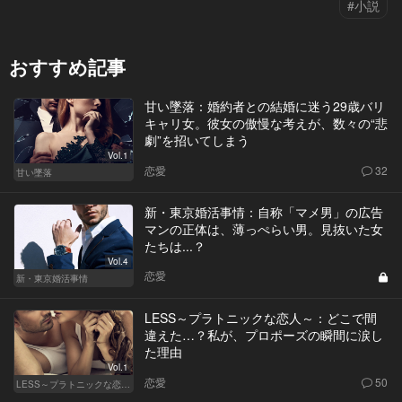
#小説
おすすめ記事
甘い墜落：婚約者との結婚に迷う29歳バリ
キャリ女。彼女の傲慢な考えが、数々の“悲
劇”を招いてしまう
Vol.1
恋愛
32
甘い墜落
新・東京婚活事情：自称「マメ男」の広告
マンの正体は、薄っぺらい男。見抜いた女
たちは...？
Vol.4
恋愛
新・東京婚活事情
LESS～プラトニックな恋人～：どこで間
違えた…？私が、プロポーズの瞬間に涙し
た理由
Vol.1
恋愛
50
LESS～プラトニックな恋人～