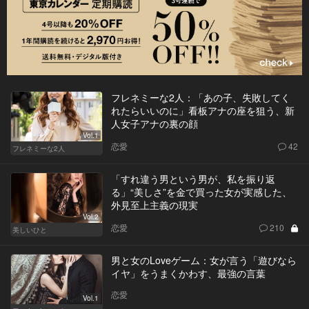
フレネミーな2人：「あの子、失敗してく
れたらいいのに」看板アナの座を狙う、新
人女子アナの裏の顔
Vol.1
恋愛
42
フレネミーな2人
「すれ違う男という男が、私を振り返
る」“美しさ”を金で買った女が実感した、
外見至上主義の現実
Vol.2
恋愛
210
美しいひと
男と女のLoveゲーム：女が言う「遊びなら
イヤ」をうまくかわす、最強の言葉
恋愛
Vol.1