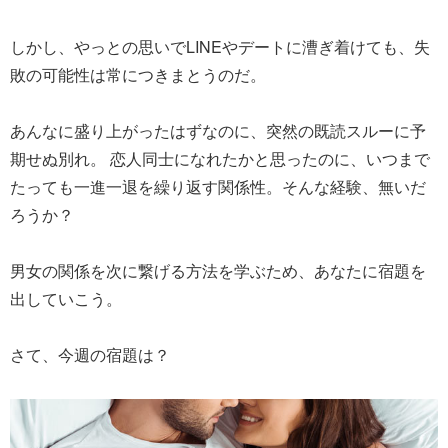
しかし、やっとの思いでLINEやデートに漕ぎ着けても、失
敗の可能性は常につきまとうのだ。
あんなに盛り上がったはずなのに、突然の既読スルーに予
期せぬ別れ。 恋人同士になれたかと思ったのに、いつまで
たっても一進一退を繰り返す関係性。そんな経験、無いだ
ろうか？
男女の関係を次に繋げる方法を学ぶため、あなたに宿題を
出していこう。
さて、今週の宿題は？