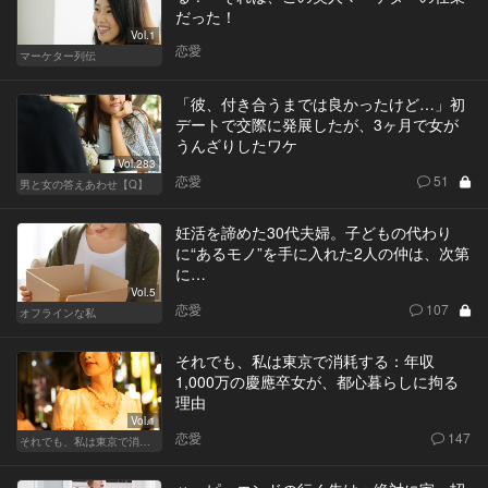
だった！
Vol.1
恋愛
マーケター列伝
「彼、付き合うまでは良かったけど…」初
デートで交際に発展したが、3ヶ月で女が
うんざりしたワケ
Vol.283
恋愛
51
男と女の答えあわせ【Q】
妊活を諦めた30代夫婦。子どもの代わり
に“あるモノ”を手に入れた2人の仲は、次第
に…
Vol.5
恋愛
107
オフラインな私
それでも、私は東京で消耗する：年収
1,000万の慶應卒女が、都心暮らしに拘る
理由
Vol.1
恋愛
147
それでも、私は東京で消耗する