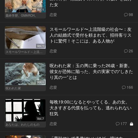
た女
Vol.1
恋愛
98
最終学歴、GMARCH。
スモールワールド〜上流階級の社会〜：友
人の結婚式で受付を頼まれて、招待客リス
トに驚愕！そこには、ある人物が
Vol.1
恋愛
26
スモールワールド～上流階級の社会～
呪われた家：玉の輿に乗った26歳・新妻。
彼女が恐怖に陥った、夫の実家での“しきた
り其の一”とは
Vol.1
恋愛
166
呪われた家
毎晩19:00になるとやってくる、あの女。
大きすぎる代償を払っても、逃れられない
狂気
Vol.7
恋愛
177
あなたは、わたしのもの
「商社マンで条件はいいけど、彼はナ