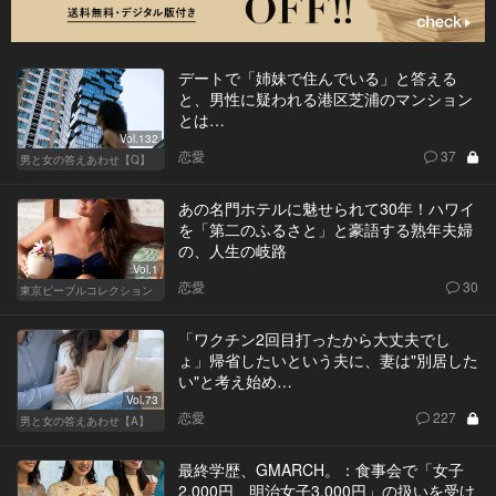
デートで「姉妹で住んでいる」と答える
と、男性に疑われる港区芝浦のマンション
とは…
Vol.132
恋愛
37
男と女の答えあわせ【Q】
あの名門ホテルに魅せられて30年！ハワイ
を「第二のふるさと」と豪語する熟年夫婦
の、人生の岐路
Vol.1
恋愛
30
東京ピープルコレクション
「ワクチン2回目打ったから大丈夫でし
ょ」帰省したいという夫に、妻は"別居した
い"と考え始め…
Vol.73
恋愛
227
男と女の答えあわせ【A】
最終学歴、GMARCH。：食事会で「女子
2,000円、明治女子3,000円」の扱いを受け