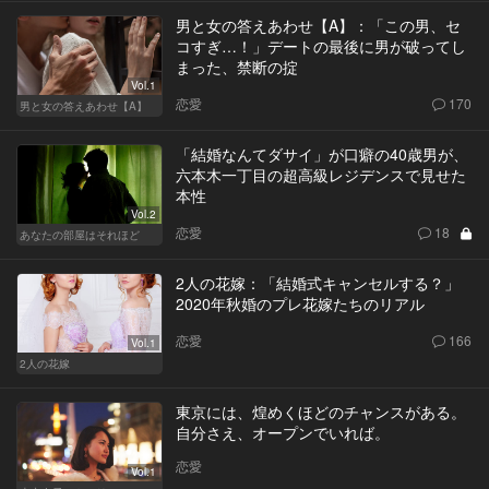
男と女の答えあわせ【A】：「この男、セ
コすぎ…！」デートの最後に男が破ってし
まった、禁断の掟
Vol.1
恋愛
170
男と女の答えあわせ【A】
「結婚なんてダサイ」が口癖の40歳男が、
六本木一丁目の超高級レジデンスで見せた
本性
Vol.2
恋愛
18
あなたの部屋はそれほど
2人の花嫁：「結婚式キャンセルする？」
2020年秋婚のプレ花嫁たちのリアル
恋愛
166
Vol.1
2人の花嫁
東京には、煌めくほどのチャンスがある。
自分さえ、オープンでいれば。
恋愛
Vol.1