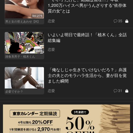
1,200万ハイスペ男がうんざりする“依存体
質の女”とは
Vol.275
恋愛
35
男と女の答えあわせ【A】
いよいよ明日で最終話！「植木くん」全話
総集編
恋愛
Vol.9
雑食系男子・植木くん
「俺なしじゃ生きていけないだろ？」弁護
士の夫とのモラハラ生活から、妻が目を覚
ました瞬間
Vol.7
恋愛
31
必要ですか？