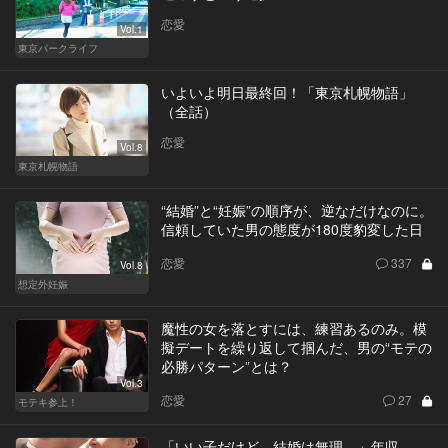
恋愛
Vol.1
東京パークライフ
いよいよ明日最終回！「東京札幌物語」
（全話）
恋愛
Vol.8
東京札幌物語
“結婚”と“妊娠”の順序が、逆なだけなのに。
信頼していた男の態度が180度豹変した日
恋愛
337
Vol.8
想定外妊娠
魔性の女を落とすには、練習あるのみ。模
擬デートを繰り返して掴んだ、男の“モテの
必勝パターン”とは？
Vol.3
恋愛
27
モテキ参上！
「いい子だけど、結婚は無理…」年収