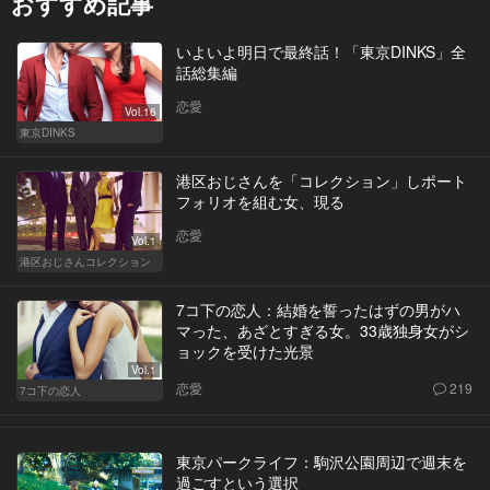
おすすめ記事
いよいよ明日で最終話！「東京DINKS」全
話総集編
恋愛
Vol.16
東京DINKS
港区おじさんを「コレクション」しポート
フォリオを組む女、現る
恋愛
Vol.1
港区おじさんコレクション
7コ下の恋人：結婚を誓ったはずの男がハ
マった、あざとすぎる女。33歳独身女がシ
ョックを受けた光景
Vol.1
恋愛
219
7コ下の恋人
東京パークライフ：駒沢公園周辺で週末を
過ごすという選択