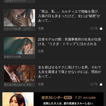
上京女子ストーリー
「実は、私…」カルティエで指輪を選び、
入籍の日も決まったけど。女には“秘密”が
あって…
Vol.2
恋愛
16
ひとりで住む家、ふたりで棲む家
読者モデルの闇：所属事務所の社長が仕掛
ける、“うさぎ・トラップ”に泣かされる
恋愛
Vol.1
読者モデルの闇
女を喜ばせるテクに長けている男。それで
も女を最後まで落とせないのには、理由が
あって…
Vol.114
恋愛
72
男と女の答えあわせ【Q】