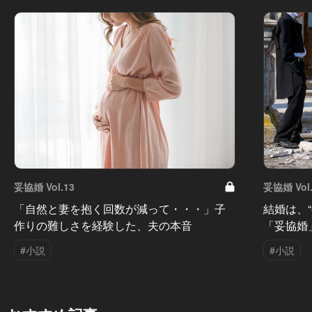
妥協婚 Vol.13
妥協婚 Vol.
「自然と妻を抱く回数が減って・・・」子
結婚は、
作りの難しさを経験した、夫の本音
「妥協婚
#小説
#小説