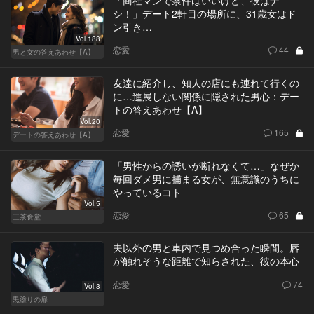
シ！」デート2軒目の場所に、31歳女はド
ン引き…
Vol.188
恋愛
44
男と女の答えあわせ【A】
友達に紹介し、知人の店にも連れて行くの
に…進展しない関係に隠された男心：デー
トの答えあわせ【A】
Vol.20
恋愛
165
デートの答えあわせ【A】
「男性からの誘いが断れなくて…」なぜか
毎回ダメ男に捕まる女が、無意識のうちに
やっているコト
Vol.5
恋愛
65
三茶食堂
夫以外の男と車内で見つめ合った瞬間。唇
が触れそうな距離で知らされた、彼の本心
恋愛
74
Vol.3
黒塗りの扉