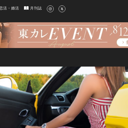
新のグルメ、洗練されたライフスタイル情報
恋活・婚活
月刊誌