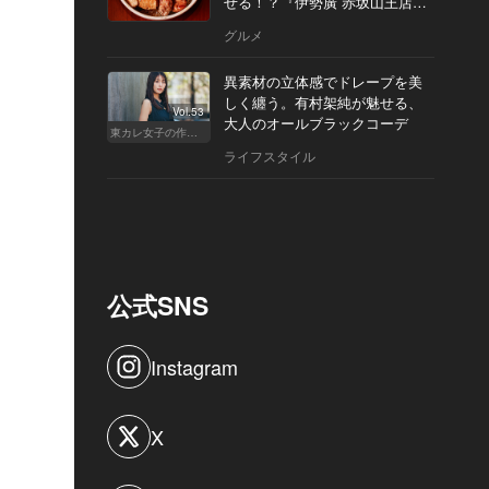
せる！？『伊勢廣 赤坂山王店』
へ
グルメ
異素材の立体感でドレープを美
しく纏う。有村架純が魅せる、
Vol.53
大人のオールブラックコーデ
東カレ女子の作り方
ライフスタイル
公式SNS
Instagram
X