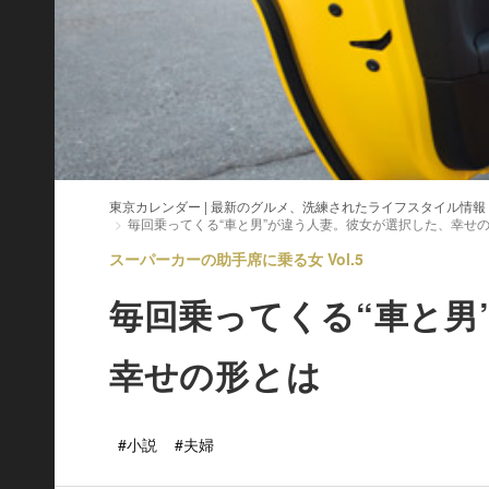
東京カレンダー | 最新のグルメ、洗練されたライフスタイル情報
毎回乗ってくる“車と男”が違う人妻。彼女が選択した、幸せ
スーパーカーの助手席に乗る女 Vol.5
毎回乗ってくる“車と男
幸せの形とは
#小説
#夫婦