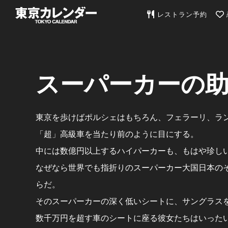
東京カレンダー | 最
レストラン予約
スーパーカーの
東京を歩けばポルシェはもちろん、フェラーリ、ラ
「超」高級車を当たり前のように目にする。
中には数億円以上するハイパーカーも、もはや珍し
なぜなら世界でも指折りのスーパーカー大国日本の
らだ。
そのスーパーカーの深く低いシートに、サングラス
数千万円を超す車のシートに座る彼女たちはいった