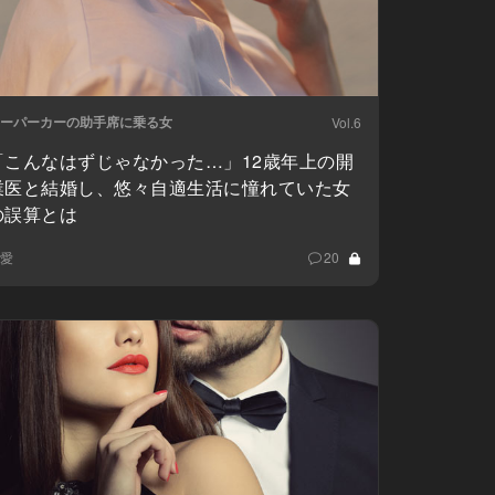
ーパーカーの助手席に乗る女
Vol.6
「こんなはずじゃなかった…」12歳年上の開
業医と結婚し、悠々自適生活に憧れていた女
の誤算とは
愛
20