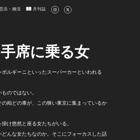
新のグルメ、洗練されたライフスタイル情報
恋活・婚活
月刊誌
助手席に乗る女
ンボルギーニといったスーパーカーといわれる
いものではない。
その殆どの車が、この狭い東京に集まっているか
を掛け悠然と座る女たちがいる。
いどんな女たちなのか。そこにフォーカスした話