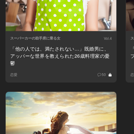
スーパーカーの助手席に乗る女
ス
Vol.4
「他の人では、満たされない…」既婚男に、
アッパーな世界を教えられた26歳料理家の憂
鬱
恋愛
50
恋