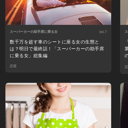
スーパーカーの助手席に乗る女
ス
Vol.7
数千万を超す車のシートに座る女の生態と
は？明日で最終話！「スーパーカーの助手席
に乗る女」総集編
恋愛
恋