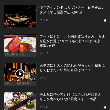
今年のトレンドはカウンター！食事をエン
タメにする話題の超人気3店
グルメ
デートにも効く。予約困難は秒読み、食通
が密かに通う“今のうちに行くべき”東京・
横浜の4軒
Vol.3
グルメ
予約が殺到する店。
表参道にも大人の隠れ家があった！秘密に
しておきたい中華の名店はココ！
グルメ
Vol.1
大衆以上、超高級未満の絶品中華
手土産に持って行けば女子が絶対に喜ぶ！
今しか食べられない限定スイーツ9品
グルメ