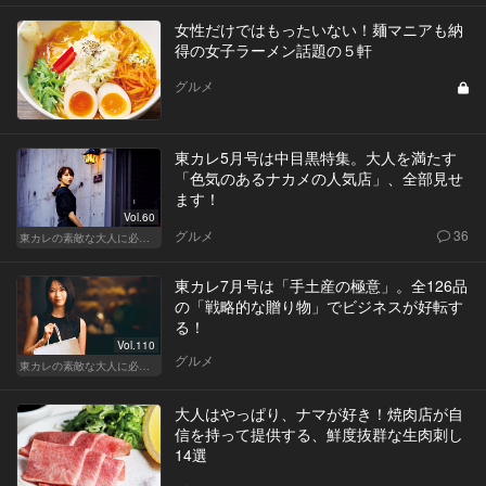
女性だけではもったいない！麺マニアも納
得の女子ラーメン話題の５軒
グルメ
東カレ5月号は中目黒特集。大人を満たす
「色気のあるナカメの人気店」、全部見せ
ます！
Vol.60
グルメ
36
東カレの素敵な大人に必要なこと
東カレ7月号は「手土産の極意」。全126品
の「戦略的な贈り物」でビジネスが好転す
る！
Vol.110
グルメ
東カレの素敵な大人に必要なこと
大人はやっぱり、ナマが好き！焼肉店が自
信を持って提供する、鮮度抜群な生肉刺し
14選