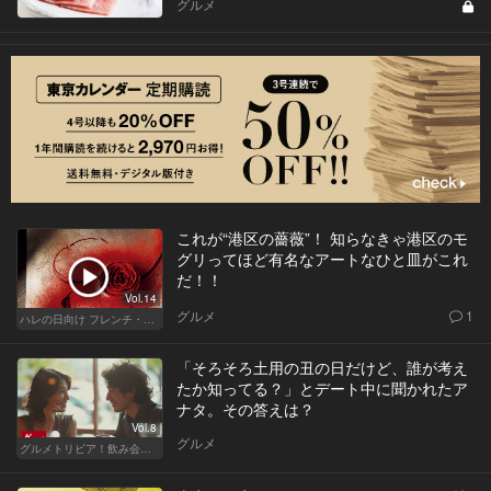
グルメ
これが“港区の薔薇”！ 知らなきゃ港区のモ
グリってほど有名なアートなひと皿がこれ
だ！！
Vol.14
グルメ
1
ハレの日向け フレンチ・高級店
「そろそろ土用の丑の日だけど、誰が考え
たか知ってる？」とデート中に聞かれたア
ナタ。その答えは？
Vol.8
グルメ
グルメトリビア！飲み会やデートで会話のネタになるQ＆A