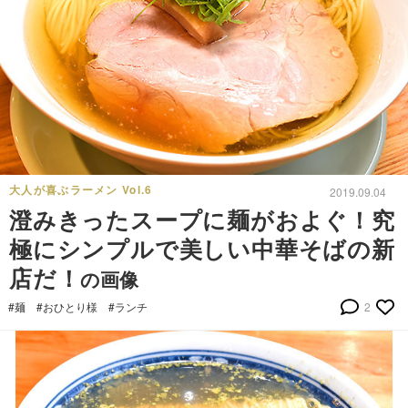
大人が喜ぶラーメン Vol.6
2019.09.04
澄みきったスープに麺がおよぐ！究
極にシンプルで美しい中華そばの新
店だ！
の画像
#麺
#おひとり様
#ランチ
2