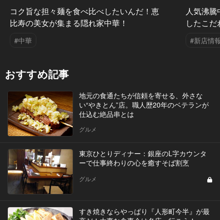
コク旨な担々麺を食べ比べしたいんだ！恵
人気沸騰
比寿の美女が集まる隠れ家中華！
したこだ
#中華
#新店情
おすすめ記事
地元の食通たちが信頼を寄せる、外さな
い“やきとん”店。職人歴20年のベテランが
仕込む絶品串とは
グルメ
東京ひとりディナー：銀座のL字カウンタ
ーで仕事終わりの心を癒すそば割烹
グルメ
すき焼きならやっぱり『人形町今半』が最