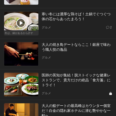
寒い冬には濃厚な鶏そば！土鍋でぐつぐつ
体の芯からあったまろう！
グルメ
2
Vol.10
冬は、鍋があるから許す
大人の焼き鳥デートならここ！銀座で味わ
う職人技の逸品
グルメ
医師の英知が集結！脱ストイックな健康レ
ストランで、貴方だけの絶品「食方箋」に
トライ！
グルメ
大人の鮨デートの最高峰はカウンター個室
だ！白金の隠れ家ホテルに潜む艶やかな一
軒へ