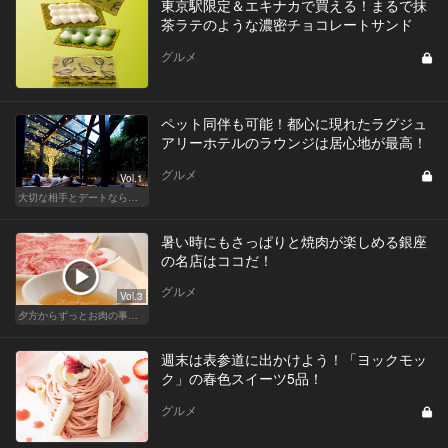
東京駅限定＆エキナカで買える！まるで抹
茶ラテのような濃密チョコレートサンド
グルメ
ペット同伴も可能！都心に現れたラグジュ
アリーホテルのラウンジは居心地が最高！
グルメ
Vol.1
大切な相手とデートなら、ホテルのホスピタリティを味わえるリッチなデート
暑い時にもさっぱりと焼肉が楽しめる銀座
の名店はココだ！
グルメ
Vol.3
夕方からずっとお肉の事を考えてる貴方へ
週末は表参道に出かけよう！「ヨックモッ
ク」の春色スイーツ5品！
グルメ