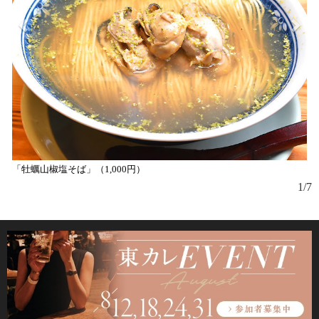
「牡蠣山椒塩そば」（1,000円）
「
1/7