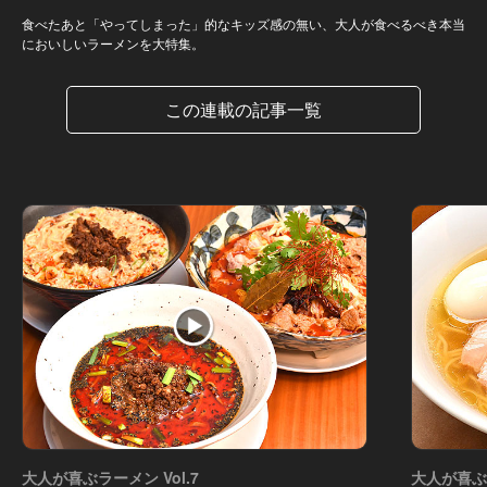
食べたあと「やってしまった」的なキッズ感の無い、大人が食べるべき本当
においしいラーメンを大特集。
この連載の記事一覧
大人が喜ぶラーメン Vol.7
大人が喜ぶラ