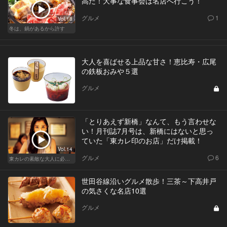
高だ！大事な食事会は名店へ行こう！
グルメ
1
Vol.18
冬は、鍋があるから許す
大人を喜ばせる上品な甘さ！恵比寿・広尾
の鉄板おみや５選
グルメ
「とりあえず新橋」なんて、もう言わせな
い！月刊誌7月号は、新橋にはないと思っ
ていた「東カレ印のお店」だけ掲載！
Vol.14
グルメ
6
東カレの素敵な大人に必要なこと
世田谷線沿いグルメ散歩！三茶～下高井戸
の気さくな名店10選
グルメ