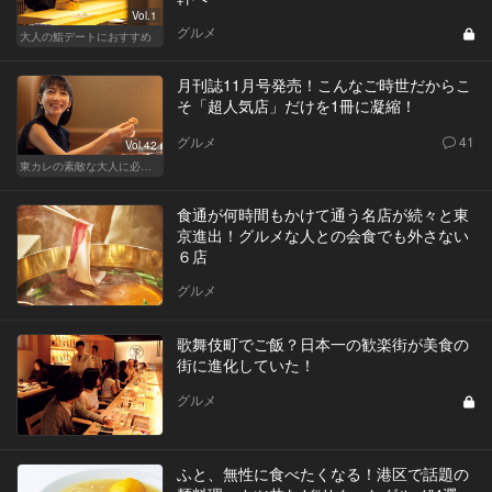
Vol.1
グルメ
大人の鮨デートにおすすめ
月刊誌11月号発売！こんなご時世だからこ
そ「超人気店」だけを1冊に凝縮！
グルメ
41
Vol.42
東カレの素敵な大人に必要なこと
食通が何時間もかけて通う名店が続々と東
京進出！グルメな人との会食でも外さない
６店
グルメ
歌舞伎町でご飯？日本一の歓楽街が美食の
街に進化していた！
グルメ
ふと、無性に食べたくなる！港区で話題の