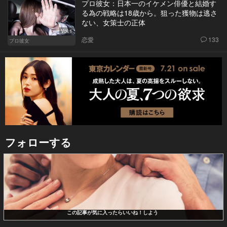
プロ彼女：日本一のイケメン俳優と結婚す
る為の戦略は18歳から。狙った獲物は逃さ
ない、女策士の正体
Vol.1
恋愛
133
プロ彼女
フォローする
この記事が気に入ったらいいね！しよう