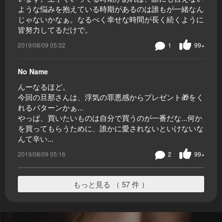
ような悩みを抱えている時期があるのは誰もが一緒なん
じゃないかなぁ。なるべく幸せな時間が長く続くように
皆努力してるだけで。
2019/08/09 05:32
1
99+
No Name
んーなるほど。
今回の旦那さんは、浮気の罪悪感からプレゼント🎁をく
れるパターンかぁ...
やっぱ、買いたいものは自分で買うのが一番だな...何か
を買ってもらうために、誰かに愛されないといけないな
んて辛い...
2019/08/09 05:16
2
99+
もっと見る （ 57 件 ）