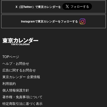
X（旧Twitter）で東京カレンダーを
Instagramで東京カレンダーをフォローする
TOPページ
ヘルプ・お問合せ
広告に関するお問合せ
東京カレンダー 企業情報
利用規約
個人情報保護方針
著作権・免責事項について
特定商取引法に基づく表示