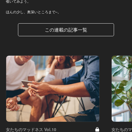
覗いてみよう。
ほんの少し、奥深いところまで–。
この連載の記事一覧
女たちのマッドネス Vol.10
女たちのマッ