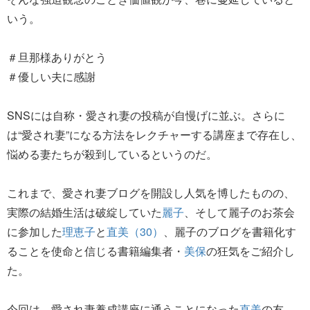
いう。
＃旦那様ありがとう
＃優しい夫に感謝
SNSには自称・愛され妻の投稿が自慢げに並ぶ。さらに
は“愛され妻”になる方法をレクチャーする講座まで存在し、
悩める妻たちが殺到しているというのだ。
これまで、愛され妻ブログを開設し人気を博したものの、
実際の結婚生活は破綻していた
麗子
、そして麗子のお茶会
に参加した
理恵子
と
直美（30）
、麗子のブログを書籍化す
ることを使命と信じる書籍編集者・
美保
の狂気をご紹介し
た。
今回は、愛され妻養成講座に通うことになった
直美
の友