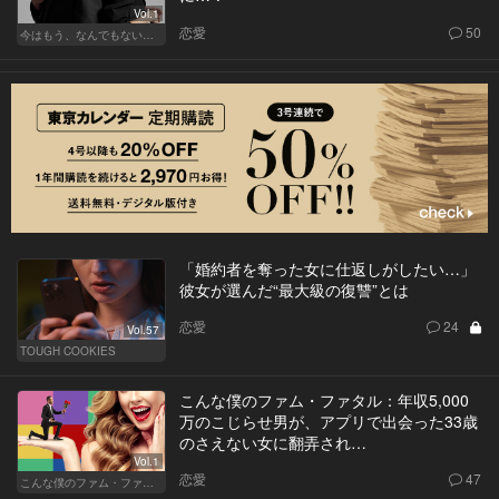
Vol.1
恋愛
50
今はもう、なんでもないから
「婚約者を奪った女に仕返しがしたい…」
彼女が選んだ“最大級の復讐”とは
恋愛
24
Vol.57
TOUGH COOKIES
こんな僕のファム・ファタル：年収5,000
万のこじらせ男が、アプリで出会った33歳
のさえない女に翻弄され…
Vol.1
恋愛
47
こんな僕のファム・ファタル