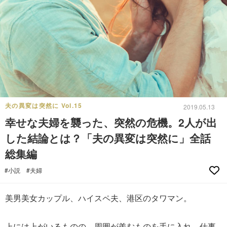
夫の異変は突然に Vol.15
2019.05.13
幸せな夫婦を襲った、突然の危機。2人が出
した結論とは？「夫の異変は突然に」全話
総集編
#小説
#夫婦
美男美女カップル、ハイスペ夫、港区のタワマン。
上には上がいるものの、周囲が羨むものを手に入れ、仕事