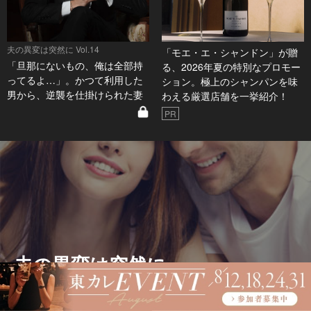
夫の異変は突然に Vol.14
「モエ・エ・シャンドン」が贈
「旦那にないもの、俺は全部持
る、2026年夏の特別なプロモー
ってるよ…」。かつて利用した
ション。極上のシャンパンを味
男から、逆襲を仕掛けられた妻
わえる厳選店舗を一挙紹介！
PR
夫の異変は突然に
美男美女カップル、ハイスペ夫、港区のタワマン。