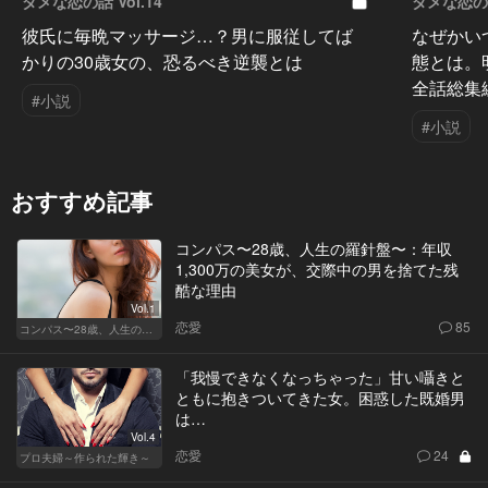
ダメな恋の話 Vol.14
ダメな恋の話 
彼氏に毎晩マッサージ…？男に服従してば
なぜかい
かりの30歳女の、恐るべき逆襲とは
態とは。
全話総集
#小説
#小説
おすすめ記事
コンパス〜28歳、人生の羅針盤〜：年収
1,300万の美女が、交際中の男を捨てた残
酷な理由
Vol.1
恋愛
85
コンパス〜28歳、人生の羅針盤〜
「我慢できなくなっちゃった」甘い囁きと
ともに抱きついてきた女。困惑した既婚男
は…
Vol.4
恋愛
24
プロ夫婦～作られた輝き～