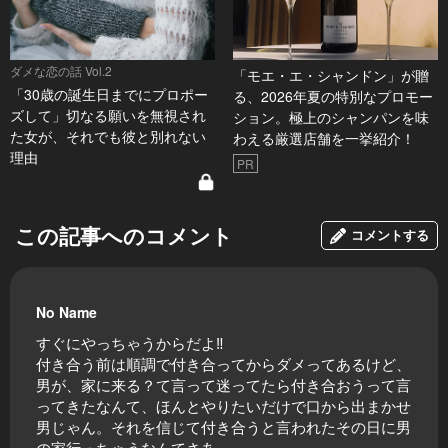
ダメな恋の話 Vol.2
「モエ・エ・シャンドン」が贈
「30歳の誕生日までにプロポー
る、2026年夏の特別なプロモー
ズして」切なる願いを無視され
ション。極上のシャンパンを味
た女が、それでも彼と別れない
わえる厳選店舗を一挙紹介！
理由
PR
この記事へのコメント
コメントする
No Name
すぐにやっちゃうからだよ‼️
付き合う前は順調で付き合ってからダメってあるけど、
男が、家に来る？て言って迷ってたら付き合おうって言
ってきたなんて、ほんとやりたいだけで口から出まかせ
男じゃん。それを信じて付き合うと言われたその日に男
の家行っちゃうなんてさあ…