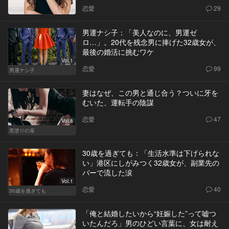
恋愛
29
男運ナシ子：「美人なのに、男運ゼ
ロ…」。20代を残念男に捧げた32歳女が、
最後の婚活に挑むワケ
Vol.1
恋愛
99
男運ナシ子
妻はなぜ、この男と通じ合う？ついに牙を
むいた、運転手の陰謀
恋愛
47
Vol.8
黒塗りの扉
30歳を過ぎても：「生活水準は下げられな
い」港区にしがみつく32歳女が、副業先の
バーで流した涙
Vol.1
恋愛
40
30歳を過ぎても
「俺と結婚したいから“妊娠した”って嘘つ
いたんだろ」男のひどい言葉に、女は耐え