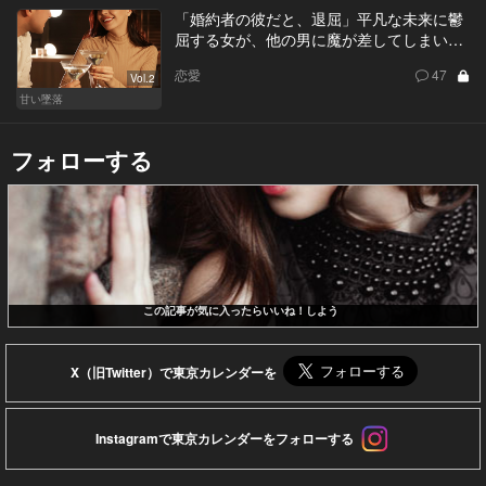
「婚約者の彼だと、退屈」平凡な未来に鬱
屈する女が、他の男に魔が差してしまい…
恋愛
47
Vol.2
甘い墜落
フォローする
この記事が気に入ったらいいね！しよう
X（旧Twitter）で東京カレンダーを
Instagramで東京カレンダーをフォローする