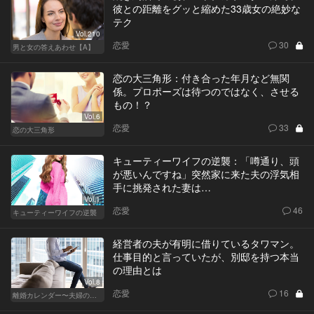
彼との距離をグッと縮めた33歳女の絶妙な
テク
Vol.210
恋愛
30
男と女の答えあわせ【A】
恋の大三角形：付き合った年月など無関
係。プロポーズは待つのではなく、させる
もの！？
Vol.6
恋愛
33
恋の大三角形
キューティーワイフの逆襲：「噂通り、頭
が悪いんですね」突然家に来た夫の浮気相
手に挑発された妻は…
Vol.1
恋愛
46
キューティーワイフの逆襲
経営者の夫が有明に借りているタワマン。
仕事目的と言っていたが、別邸を持つ本当
の理由とは
Vol.8
恋愛
16
離婚カレンダー〜夫婦の正しい終わり方〜