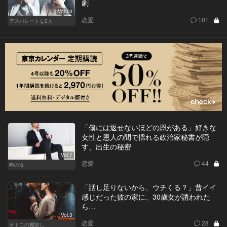
劇
Vol.10
恋愛
101
デスパレートな2人
「僕には返せないほどの恩がある」好きな
女性と恩人の間で揺れる政治家秘書が隠
す、出生の秘密
Vol.7
恋愛
44
噂の女
「話し足りないから、ウチくる？」昔イイ
感じだった彼の家に、30歳女が誘われた
ら…
Vol.3
恋愛
28
オトコの棚卸し