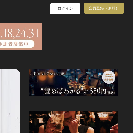
会員登録（無料）
ログイン