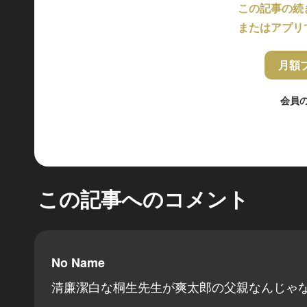
この記事の続
またはアプリ
月額
会員
この記事へのコメント
No Name
清廉潔白な桐生先生が爽太郎の父親なんじゃ