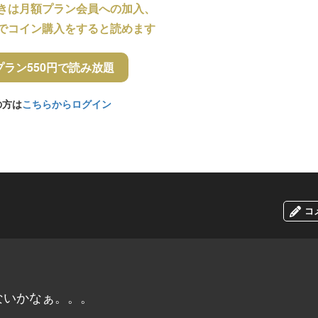
きは月額プラン会員への加入、
でコイン購入をすると読めます
プラン550円で読み放題
の方は
こちらからログイン
コ
ないかなぁ。。。