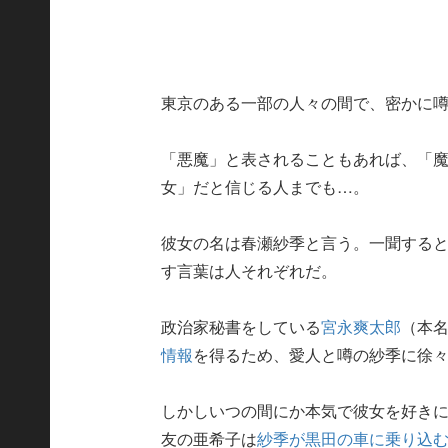
東京のある一部の人々の間で、密かに
「悪魔」と表されることもあれば、「
女」だと信じる人までも…。
彼女の名は春瀬紗季と言う。一聞する
す言葉は人それぞれだ。
政治家秘書をしている
宮永爽太郎
（本名
情報
を得るため、愛人と噂の紗季に徐
しかしいつの間にか本気で彼女を好き
友の亜希子は
紗季が黒田の車に乗り込