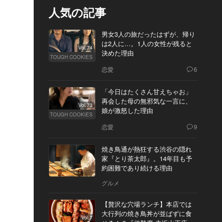
人気の記事
男女3人の旅だったはずが、帰り
は2人に…。1人の女性が残ると
Vol.74
決めた理由
TOUGH COOKIES
恋愛
6
「今日はたくさん甘えちゃお」
再会した母の無邪気な一言に、
Vol.73
娘が激怒した理由
TOUGH COOKIES
恋愛
9
焼き鳥通が熱狂する渋谷の隠れ
家『とり茶太郎』。14年目も予
約困難であり続ける理由
グルメ
【贅沢な穴場ランチ】本店では
大行列の焼き鳥丼が並ばずに食
Vol.7