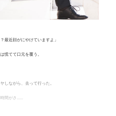
た？最近顔がにやけていますよ」
僕は慌てて口元を覆う。
ニヤしながら、去って行った。
さ......