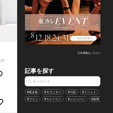
広告掲載はこちら≫
.20
記事を探す
の
#焼き鳥
#カウンター
#小説
#イベント
#港区
#ワイン
#ストーリー
#シャンパン
#採用
#恋