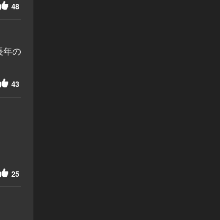
48
長年の
43
25