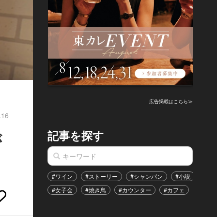
広告掲載はこちら≫
.16
記事を探す
が
#ワイン
#ストーリー
#シャンパン
#小説
#家
#女子会
#焼き鳥
#カウンター
#カフェ
#イベ