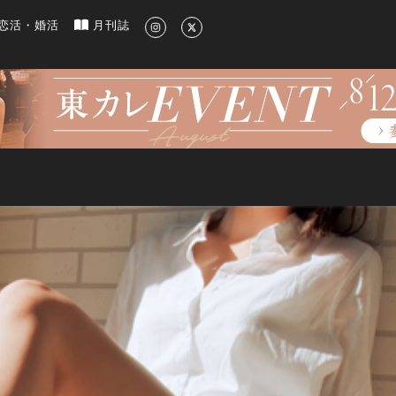
新のグルメ、洗練されたライフスタイル情報
恋活・婚活
月刊誌