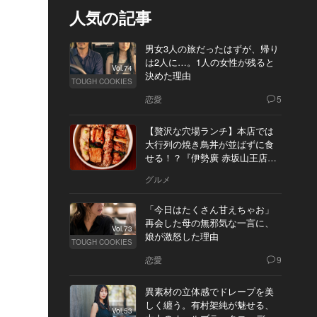
人気の記事
男女3人の旅だったはずが、帰り
は2人に…。1人の女性が残ると
Vol.74
決めた理由
TOUGH COOKIES
恋愛
5
【贅沢な穴場ランチ】本店では
大行列の焼き鳥丼が並ばずに食
せる！？『伊勢廣 赤坂山王店』
へ
グルメ
「今日はたくさん甘えちゃお」
再会した母の無邪気な一言に、
Vol.73
娘が激怒した理由
TOUGH COOKIES
恋愛
9
異素材の立体感でドレープを美
しく纏う。有村架純が魅せる、
Vol.53