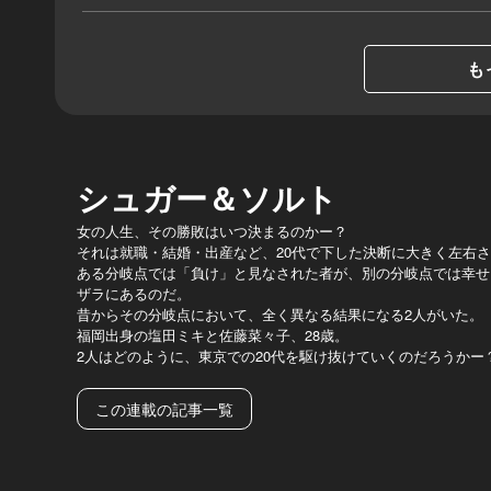
も
シュガー＆ソルト
女の人生、その勝敗はいつ決まるのかー？
それは就職・結婚・出産など、20代で下した決断に大きく左右
ある分岐点では「負け」と見なされた者が、別の分岐点では幸せ
ザラにあるのだ。
昔からその分岐点において、全く異なる結果になる2人がいた。
福岡出身の塩田ミキと佐藤菜々子、28歳。
2人はどのように、東京での20代を駆け抜けていくのだろうかー
この連載の記事一覧