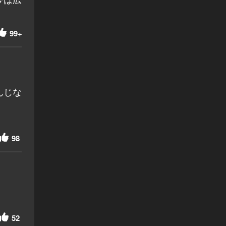
99+
んじな
98
52