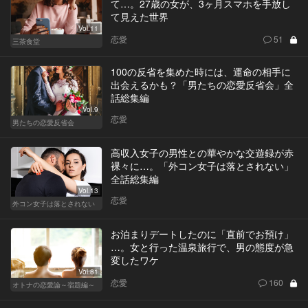
て…。27歳の女が、3ヶ月スマホを手放し
て見えた世界
Vol.11
恋愛
51
三茶食堂
100の反省を集めた時には、運命の相手に
出会えるかも？「男たちの恋愛反省会」全
話総集編
Vol.9
恋愛
男たちの恋愛反省会
高収入女子の男性との華やかな交遊録が赤
裸々に…。「外コン女子は落とされない」
全話総集編
Vol.13
恋愛
外コン女子は落とされない
お泊まりデートしたのに「直前でお預け」
…。女と行った温泉旅行で、男の態度が急
変したワケ
Vol.81
恋愛
160
オトナの恋愛論～宿題編～