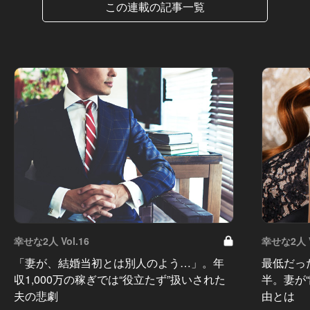
この連載の記事一覧
幸せな2人 Vol.16
幸せな2人 V
「妻が、結婚当初とは別人のよう…」。年
最低だっ
収1,000万の稼ぎでは“役立たず”扱いされた
半。妻が
夫の悲劇
由とは