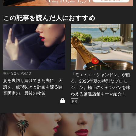
この記事を読んだ人におすすめ
幸せな2人 Vol.13
「モエ・エ・シャンドン」が贈
妻を裏切り続けてきた夫に、天
る、2026年夏の特別なプロモー
罰を。虎視眈々と計画を練る開
ション。極上のシャンパンを味
業医妻の、最後の秘策
わえる厳選店舗を一挙紹介！
PR