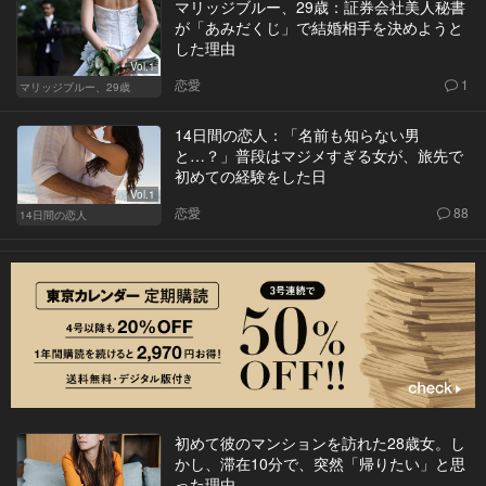
マリッジブルー、29歳：証券会社美人秘書
が「あみだくじ」で結婚相手を決めようと
した理由
Vol.1
恋愛
1
マリッジブルー、29歳
14日間の恋人：「名前も知らない男
と…？」普段はマジメすぎる女が、旅先で
初めての経験をした日
Vol.1
恋愛
88
14日間の恋人
初めて彼のマンションを訪れた28歳女。し
かし、滞在10分で、突然「帰りたい」と思
った理由