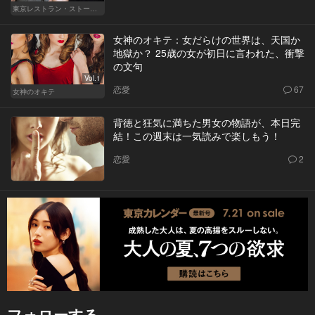
東京レストラン・ストーリー
女神のオキテ：女だらけの世界は、天国か
地獄か？ 25歳の女が初日に言われた、衝撃
の文句
Vol.1
恋愛
67
女神のオキテ
背徳と狂気に満ちた男女の物語が、本日完
結！この週末は一気読みで楽しもう！
恋愛
2
フォローする