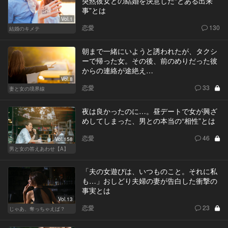
突然彼女との結婚を決意した“とある出来
事”とは
Vol.1
恋愛
130
結婚のキメテ
朝まで一緒にいようと誘われたが、タクシ
ーで帰った女。その後、前のめりだった彼
からの連絡が途絶え…
Vol.8
恋愛
33
妻と女の境界線
夜は良かったのに…。昼デートで女が興ざ
めしてしまった、男との本当の“相性”とは
恋愛
46
Vol.158
男と女の答えあわせ【A】
「夫の女遊びは、いつものこと。それに私
も…」おしどり夫婦の妻が告白した衝撃の
事実とは
Vol.13
恋愛
23
じゃあ、奪っちゃえば？