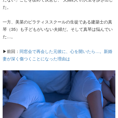
た。
一方、美菜のピラティススクールの生徒である建築士の真
琴（35）も子どもがいない夫婦だ。そして真琴は悩んでい
た…。
▶前回：
同窓会で再会した元彼に、心を開いたら…。新婚
妻が深く傷つくことになった理由は