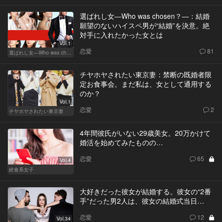
選ばれし女―Who was chosen？―：結婚
願望のないハイスペ男が“結婚”を決意。絶
対手に入れたかった女とは
Vol.1
恋愛
81
選ばれし女―Who was chosen？―
チヤホヤされたい東京妻：禁断の既婚者限
定お食事会。まだ私は、女として通用する
のか？
Vol.1
恋愛
2
チヤホヤされたい東京妻
4年間彼氏がいない29歳美女。20万かけて
婚活を始めてみたものの…
恋愛
65
Vol.4
絶食系女子
大好きだった彼女が結婚する。彼女の“2番
手”だった男2人は、彼女の結婚式当日…
恋愛
12
Vol.34