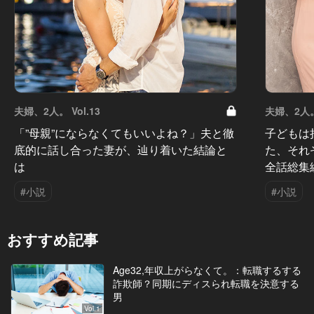
夫婦、2人。 Vol.13
夫婦、2人。 
「”母親”にならなくてもいいよね？」夫と徹
子どもは
底的に話し合った妻が、辿り着いた結論と
た、それ
は
全話総集
#小説
#小説
おすすめ記事
Age32,年収上がらなくて。：転職するする
詐欺師？同期にディスられ転職を決意する
男
Vol.1