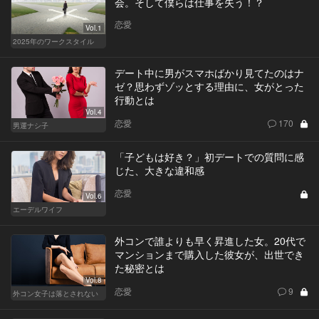
会。そして僕らは仕事を失う！？
恋愛
Vol.1
2025年のワークスタイル
デート中に男がスマホばかり見てたのはナ
ゼ？思わずゾッとする理由に、女がとった
行動とは
Vol.4
恋愛
170
男運ナシ子
「子どもは好き？」初デートでの質問に感
じた、大きな違和感
恋愛
Vol.6
エーデルワイフ
外コンで誰よりも早く昇進した女。20代で
マンションまで購入した彼女が、出世でき
た秘密とは
Vol.8
恋愛
9
外コン女子は落とされない