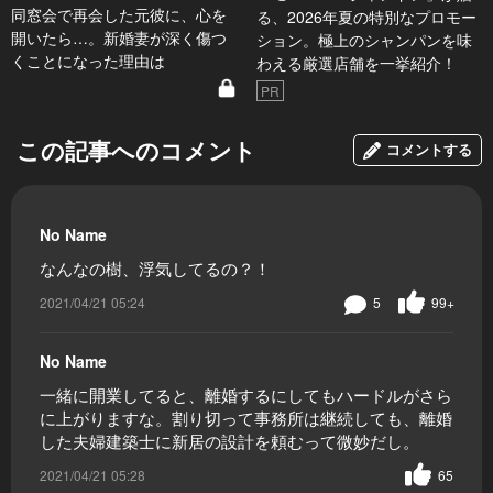
同窓会で再会した元彼に、心を
る、2026年夏の特別なプロモー
開いたら…。新婚妻が深く傷つ
ション。極上のシャンパンを味
くことになった理由は
わえる厳選店舗を一挙紹介！
PR
この記事へのコメント
コメントする
No Name
なんなの樹、浮気してるの？！
2021/04/21 05:24
5
99+
No Name
一緒に開業してると、離婚するにしてもハードルがさら
に上がりますな。割り切って事務所は継続しても、離婚
した夫婦建築士に新居の設計を頼むって微妙だし。
2021/04/21 05:28
65