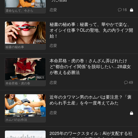
Vol.11
恋愛
16
運命なんて、今さら
秘書の秘め事：秘書って、華やかで楽な、
オイシイ仕事？OLの聖地、丸の内ライフ開
始！
Vol.1
恋愛
秘書の秘め事
本命昇格・虎の巻：さんざん弄ばれたけ
ど“都合のイイ関係”を脱却したい…28歳女
が教える必勝法
Vol.1
恋愛
49
本命昇格・虎の巻
近年のタワマン男のホムパは要注意？「褒
められ手土産」を今一度考えてみた
恋愛
Vol.7
ホムパのお作法
2025年のワークスタイル：AIが支配する社