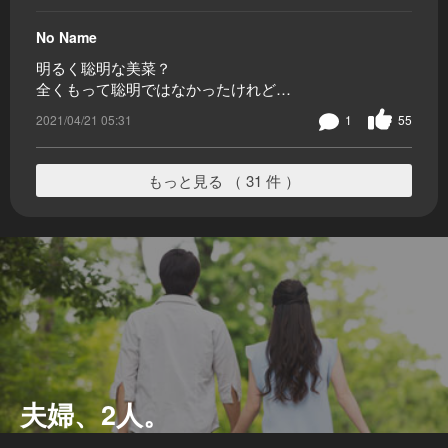
No Name
明るく聡明な美菜？
全くもって聡明ではなかったけれど…
2021/04/21 05:31
1
55
もっと見る （ 31 件 ）
夫婦、2人。