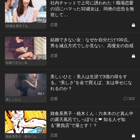
社内チャットで上司に誘われた！職場恋愛
の沼にハマった32歳女は、同僚の忠告を無
視して…
Vol.5
恋愛
30歳を過ぎても
結婚できない女：なぜか自分だけ100点。
男を減点方式でしか見ない、高慢女の自戒
恋愛
Vol.8
結婚できない女
美しいひと：美人は生涯で3億の得をす
る。“美しさ”を金で買えば、女は幸せにな
れるのか？
Vol.1
恋愛
302
美しいひと
雑食系男子・植木くん：六本木のど真ん中
の露天風呂でしっぽりと❤︎ 知る人ぞ知
る”勝負店”で落とす！？
Vol.6
恋愛
雑食系男子・植木くん