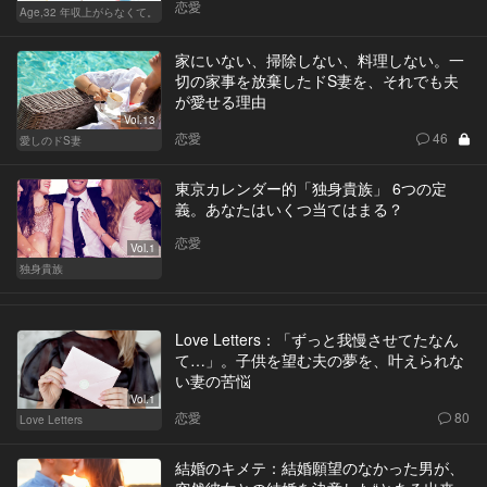
恋愛
Age,32 年収上がらなくて。
家にいない、掃除しない、料理しない。一
切の家事を放棄したドS妻を、それでも夫
が愛せる理由
Vol.13
恋愛
46
愛しのドS妻
東京カレンダー的「独身貴族」 6つの定
義。あなたはいくつ当てはまる？
恋愛
Vol.1
独身貴族
Love Letters：「ずっと我慢させてたなん
て…」。子供を望む夫の夢を、叶えられな
い妻の苦悩
Vol.1
恋愛
80
Love Letters
結婚のキメテ：結婚願望のなかった男が、