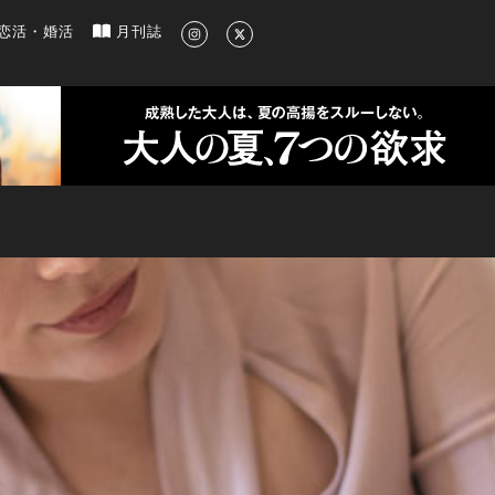
新のグルメ、洗練されたライフスタイル情報
恋活・婚活
月刊誌