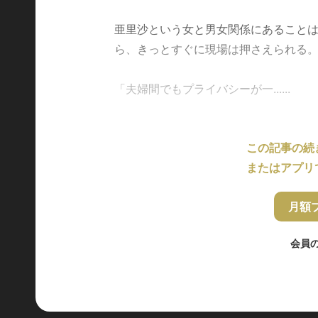
亜里沙という女と男女関係にあること
ら、きっとすぐに現場は押さえられる
「夫婦間でもプライバシーが一......
この記事の続
またはアプリ
月額
会員