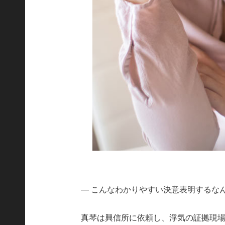
― こんなわかりやすい決意表明するな
真琴は興信所に依頼し、浮気の証拠現