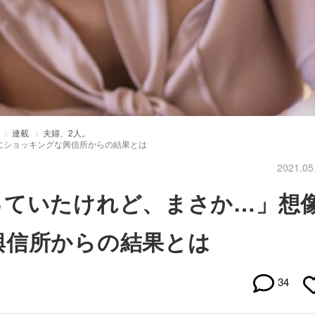
連載
夫婦、2人。
にショッキングな興信所からの結果とは
2021.05
っていたけれど、まさか…」想
興信所からの結果とは
34