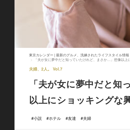
東京カレンダー | 最新のグルメ、洗練されたライフスタイル情報
「夫が女に夢中だと知っていたけれど、まさか…」想像以上
夫婦、2人。 Vol.7
「夫が女に夢中だと知
以上にショッキングな
#小説
#ホテル
#友達
#夫婦