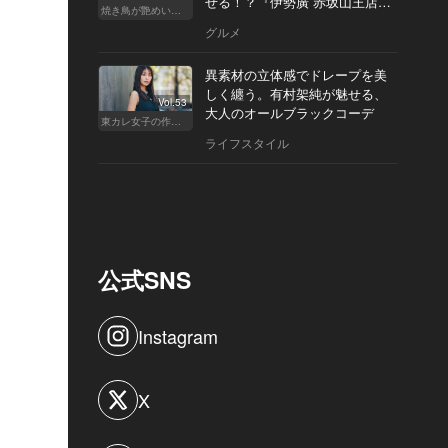
せる！？『伊勢廣 赤坂山王店』
焼き鳥が艶めいてきた
へ
グルメ
異素材の立体感でドレープを美
しく纏う。有村架純が魅せる、
Vol.53
大人のオールブラックコーデ
東カレ女子の作り方
ライフスタイル
公式SNS
Instagram
X