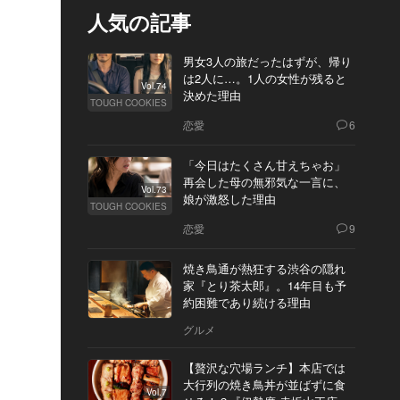
人気の記事
男女3人の旅だったはずが、帰り
は2人に…。1人の女性が残ると
Vol.74
決めた理由
TOUGH COOKIES
恋愛
6
「今日はたくさん甘えちゃお」
再会した母の無邪気な一言に、
Vol.73
娘が激怒した理由
TOUGH COOKIES
恋愛
9
焼き鳥通が熱狂する渋谷の隠れ
家『とり茶太郎』。14年目も予
約困難であり続ける理由
グルメ
【贅沢な穴場ランチ】本店では
大行列の焼き鳥丼が並ばずに食
Vol.7