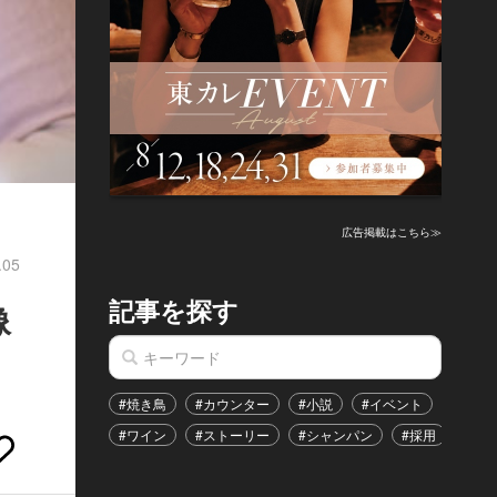
広告掲載はこちら≫
.05
記事を探す
像
#焼き鳥
#カウンター
#小説
#イベント
#港区
#ワイン
#ストーリー
#シャンパン
#採用
#恋