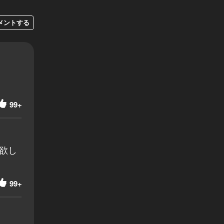
メントする
99+
欲し
99+