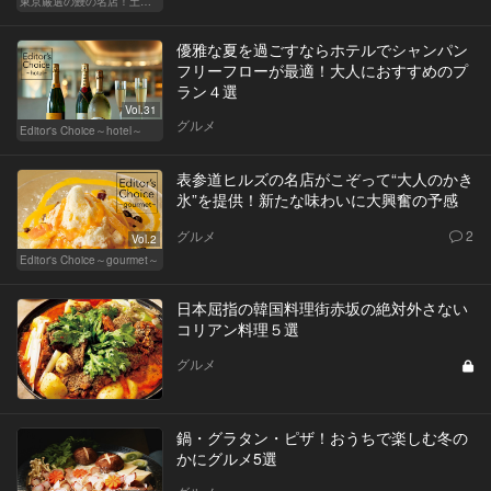
東京厳選の鰻の名店！土用の丑の日じゃなくても行きたい
優雅な夏を過ごすならホテルでシャンパン
フリーフローが最適！大人におすすめのプ
ラン４選
Vol.31
グルメ
Editor's Choice～hotel～
表参道ヒルズの名店がこぞって“大人のかき
氷”を提供！新たな味わいに大興奮の予感
グルメ
2
Vol.2
Editor's Choice～gourmet～
日本屈指の韓国料理街赤坂の絶対外さない
コリアン料理５選
グルメ
鍋・グラタン・ピザ！おうちで楽しむ冬の
かにグルメ5選