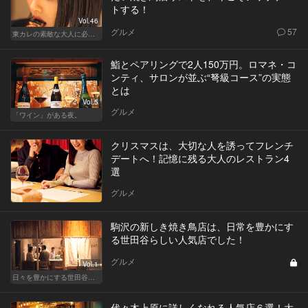
トする！
Vol.46
グルメ
57
東カレの素敵な大人に必要なこと
鮨とペアリングで2人150万円。ロマネ・コ
ンティ、サロンが並ぶ“弩級コース”の実態
とは
Vol.5
グルメ
「ワイン」がある夜。
クリスマスは、大切な人を誘ってフレンチ
デートへ！記憶に残る大人のレストラン4
選
グルメ
駒沢の新しき焼き鳥店は、日常を豊かにす
る世田谷らしい人気店でした！
グルメ
Vol.1
日々を豊かにする世田谷の話題店
代々木上原に詳しくなれる人気店６選！大