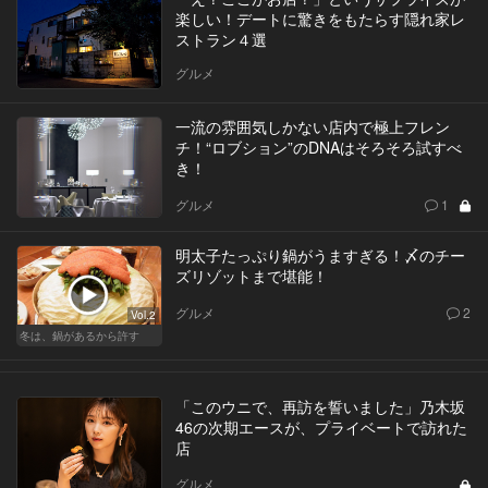
楽しい！デートに驚きをもたらす隠れ家レ
ストラン４選
グルメ
一流の雰囲気しかない店内で極上フレン
チ！“ロブション”のDNAはそろそろ試すべ
き！
グルメ
1
明太子たっぷり鍋がうますぎる！〆のチー
ズリゾットまで堪能！
グルメ
2
Vol.2
冬は、鍋があるから許す
「このウニで、再訪を誓いました」乃木坂
46の次期エースが、プライベートで訪れた
店
グルメ