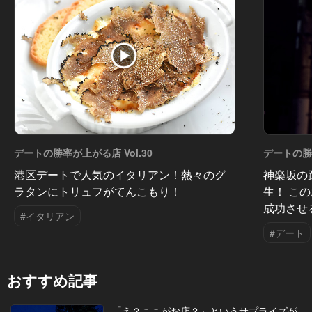
デートの勝率が上がる店 Vol.30
デートの勝率
港区デートで人気のイタリアン！熱々のグ
神楽坂の
ラタンにトリュフがてんこもり！
生！ こ
成功させ
#イタリアン
#デート
おすすめ記事
「え？ここがお店？」というサプライズが