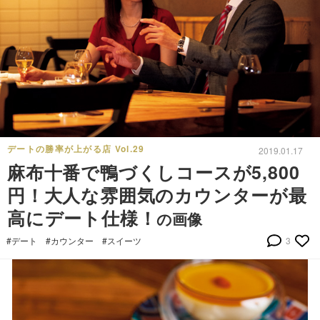
デートの勝率が上がる店 Vol.29
2019.01.17
麻布十番で鴨づくしコースが5,800
円！大人な雰囲気のカウンターが最
高にデート仕様！
の画像
#デート
#カウンター
#スイーツ
3