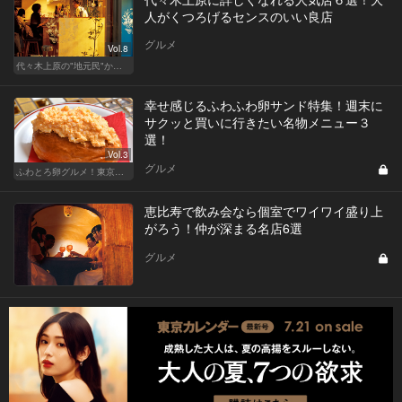
人がくつろげるセンスのいい良店
グルメ
Vol.8
代々木上原の"地元民"から愛される名店
幸せ感じるふわふわ卵サンド特集！週末に
サクッと買いに行きたい名物メニュー３
選！
Vol.3
グルメ
ふわとろ卵グルメ！東京で外せない人気店
恵比寿で飲み会なら個室でワイワイ盛り上
がろう！仲が深まる名店6選
グルメ