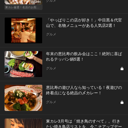
グルメ
Vol.264
東カレ厳選！名店のお取り寄せ特集
「やっぱりこの店が好き！」中目黒＆代官
山で、名物メニューがある人気店2選！
グルメ
年末の恵比寿の飲み会はここ！絶対に喜ば
れるテッパン鍋5選！
グルメ
恵比寿の遊び人なら知っている！夜遊びの
終着点になる絶品の〆カレー！
グルメ
東カレ3月号は「焼き鳥のすべて」。行き
たい焼き鳥店リストを、今こそアップデー