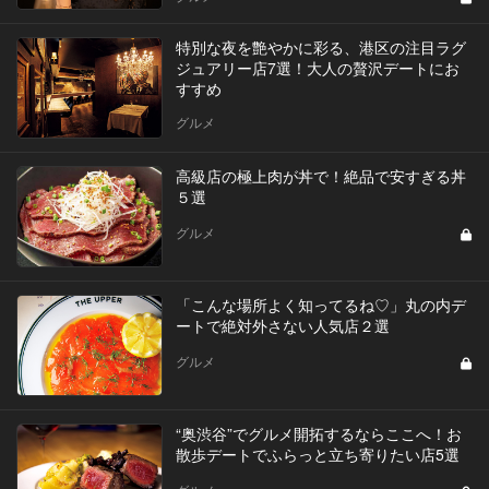
特別な夜を艶やかに彩る、港区の注目ラグ
ジュアリー店7選！大人の贅沢デートにお
すすめ
グルメ
高級店の極上肉が丼で！絶品で安すぎる丼
５選
グルメ
「こんな場所よく知ってるね♡」丸の内デ
ートで絶対外さない人気店２選
グルメ
“奥渋谷”でグルメ開拓するならここへ！お
散歩デートでふらっと立ち寄りたい店5選