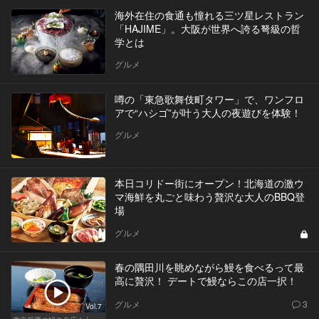
海外在住の食通も憧れる三ツ星レストラン
「HAJIME」。大阪が世界へ誇る弩級の哲
学とは
グルメ
噂の「東急歌舞伎町タワー」で、ワンフロ
アで“ハシゴ”が叶う大人の夜遊びを体験！
グルメ
本日コリドー街にオープン！北海道の激ウ
マ海鮮を丸ごと味わう贅沢な大人のBBQ登
場
グルメ
春の隅田川を眺めながら鰻を食べるって最
高に贅沢！ デートで鰻ならこの店一択！
グルメ
3
Vol.7