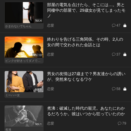
部屋の電気を点けたら、そこには…。男と
同棲中の部屋で、29歳女が見てしまったモ
ノ
Vol.4
恋愛
47
かまわないでちゃん
終わりを告げる三角関係。その時、2人の
女の間で交わされた会話とは
恋愛
37
Vol.10
ピンクが好きってダメですか？
男女の友情は27歳まで？男友達からの誘い
が、突然来なくなるワケ
恋愛
58
Vol.5
ミーハー女
煮沸：破滅した時代の寵児。あなたにわか
るだろうか。彼はいつから狂っていたのか
恋愛
79
Vol.1
煮沸