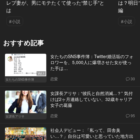
レブ妻が、男にモテたくて使った“禁じ手”と
は？明日
は
編
#小説
#小説
おすすめ記事
女たちのSNS事件簿：Twitter婚活垢のフォ
ロワーを、5,000人に爆増させた女が使っ
た手は…
Vol.1
恋愛
30
女たちのSNS事件簿
女課長アリサ：“彼氏と自然消滅...？” 気付
けば2ヶ月連絡していない、32歳キャリア
女子の葛藤
Vol.1
恋愛
95
女課長アリサ
社会人デビュー：「私って、田舎臭
い…？」自分は可愛いと思っていた地方出