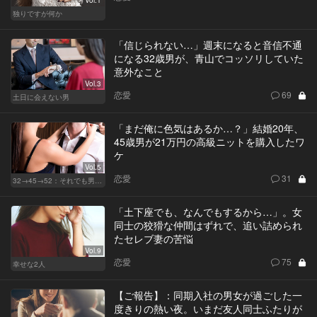
独りですが何か
「信じられない…」週末になると音信不通
になる32歳男が、青山でコッソリしていた
意外なこと
Vol.3
恋愛
69
土日に会えない男
「まだ俺に色気はあるか…？」結婚20年、
45歳男が21万円の高級ニットを購入したワ
ケ
Vol.5
恋愛
31
32→45→52：それでも男は完成しない。
「土下座でも、なんでもするから…」。女
同士の狡猾な仲間はずれで、追い詰められ
たセレブ妻の苦悩
Vol.9
恋愛
75
幸せな2人
【ご報告】：同期入社の男女が過ごした一
度きりの熱い夜。いまだ友人同士ふたりが