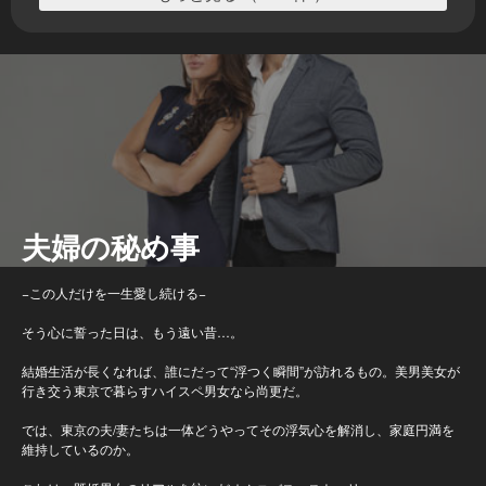
夫婦の秘め事
−この人だけを一生愛し続ける−
そう心に誓った日は、もう遠い昔…。
結婚生活が長くなれば、誰にだって“浮つく瞬間”が訪れるもの。美男美女が
行き交う東京で暮らすハイスペ男女なら尚更だ。
では、東京の夫/妻たちは一体どうやってその浮気心を解消し、家庭円満を
維持しているのか。