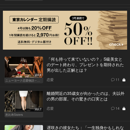
「何も持って来ていないの？」S級美女と
のデート終わり、プレゼントを期待された
男が出した正解とは？
Vol.4
恋愛
11
ニューヨーク恋愛物語～商社マン遥斗の場合～
離婚間近の35歳女が向かったのは、夫以外
の男の部屋。その驚きの口実とは
恋愛
14
Vol.7
恵比寿Sisters
遅咲きの彼女たち：「一生独身かもしれな