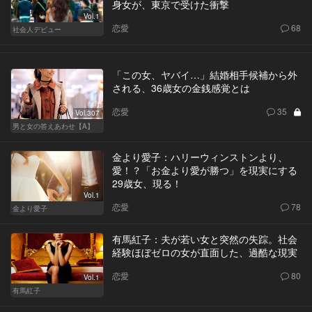
身女が、東京で受けた衝撃
Vol.1
恋愛
68
社会人デビュー
「この女、ヤバイ…」結婚相手候補から外
される、36歳女の金銭感覚とは
恋愛
35
Vol.307
男と女の答えあわせ【A】
金より愛子：ハリーウィンストンより、
愛！？「お金より愛が勝つ」を現実にする
29歳女、現る！
Vol.1
恋愛
78
金より愛子
有馬紅子：夫が若い女と突然の失踪。社会
経験ほぼゼロの女が直面した、過酷な現実
恋愛
80
Vol.1
有馬紅子