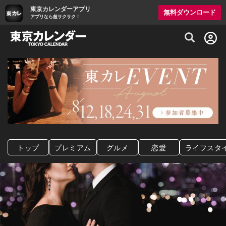
東京カレンダーアプリ
無料ダウンロード
アプリなら超サクサク！
グルメ情報・プレミアムレストラン予約サイト
トップ
プレミアム
グルメ
恋愛
ライフスタ