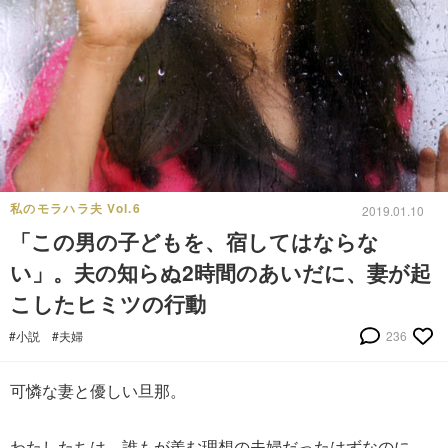
私のモラハラ夫 Vol.6
2019.01.10
「この男の子どもを、宿してはならな
い」。夫の知らぬ2時間のあいだに、妻が起
こしたヒミツの行動
#小説
#夫婦
236
可憐な妻と優しい旦那。
わたしたちは、誰もが羨む理想の夫婦だったはずなのに。