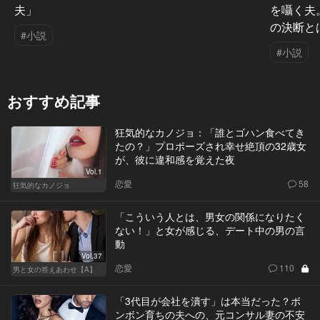
夫」
を囁く夫
の決断と
#小説
#小説
おすすめ記事
狂気的なカノジョ：「誰とゴハン食べてき
たの？」プロポーズされ幸せ絶頂の32歳女
が、彼に違和感を覚えた夜
Vol.1
恋愛
58
狂気的なカノジョ
「こういう人とは、男女の関係になりたく
ない！」と女が感じる、デート中の男の言
動
Vol.37
恋愛
110
男と女の答えあわせ【A】
「3代目が会社を潰す」は本当だった？ボ
ンボン育ちの夫への、元コンサル妻の不安