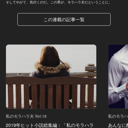
そしてやがて、気付くのだ。この男が、モラハラ夫だということに。
この連載の記事一覧
私のモラハラ夫 Vol.18
私のモラハラ
2019年ヒット小説総集編：「私のモラハラ
あんなに