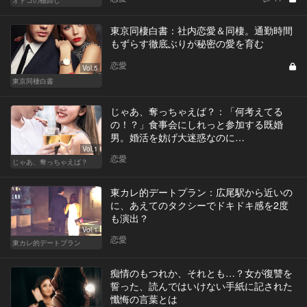
東京同棲白書：社内恋愛＆同棲。通勤時間
もずらす徹底ぶりが秘密の愛を育む
恋愛
Vol.5
東京同棲白書
じゃあ、奪っちゃえば？：「何考えてる
の！？」食事会にしれっと参加する既婚
男。婚活を妨げ大迷惑なのに…
Vol.1
恋愛
じゃあ、奪っちゃえば？
東カレ的デートプラン：広尾駅から近いの
に、あえてのタクシーでドキドキ感を2度
も演出？
Vol.1
恋愛
東カレ的デートプラン
痴情のもつれか、それとも…？女が復讐を
誓った、読んではいけない手紙に記された
懺悔の言葉とは