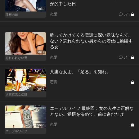
が的中した日
Vol.2
恋愛
57
理想の嫁
酔ってかけてくる電話に深い意味なんて、
ない？忘れられない男からの着信に動揺す
る女
Vol.7
恋愛
51
忘れられない男
凡庸な女よ、「足る」を知れ。
恋愛
Vol.2
＃東京悪女伝説
エーデルワイフ 最終回：女の人生に正解な
どない。覚悟を決めて、前に進むだけ
恋愛
Vol.8
エーデルワイフ