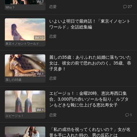
Vol.7
恋愛
27
Who？
いよいよ明日で最終話！「東京イノセント
ワールド」全話総集編
恋愛
Vol.12
東京イノセントワールド
麗しの35歳：ありふれた結婚に落ちついた
女は、彼女の前で恐れおののく。35歳、恭
子見参！
Vol.1
恋愛
麗しの35歳
エビージョ！：金曜20時、恵比寿西口集
合。3,000円の赤いソールを貼り、ルブタ
ンもどきな靴に仕上げる恵比寿女子
Vol.1
恋愛
1
エビージョ！
「私の成功を祝ってくれないの？」女が名
誉を手に入れた時の、男の反応とは