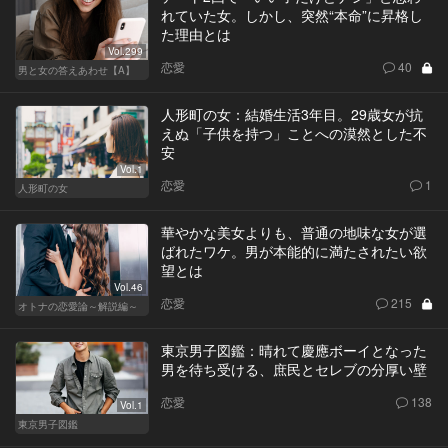
れていた女。しかし、突然“本命”に昇格し
た理由とは
Vol.299
恋愛
40
男と女の答えあわせ【A】
人形町の女：結婚生活3年目。29歳女が抗
えぬ「子供を持つ」ことへの漠然とした不
安
Vol.1
恋愛
1
人形町の女
華やかな美女よりも、普通の地味な女が選
ばれたワケ。男が本能的に満たされたい欲
望とは
Vol.46
恋愛
215
オトナの恋愛論～解説編～
東京男子図鑑：晴れて慶應ボーイとなった
男を待ち受ける、庶民とセレブの分厚い壁
恋愛
138
Vol.1
東京男子図鑑