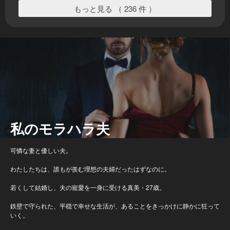
もっと見る （ 236 件 ）
私のモラハラ夫
可憐な妻と優しい夫。
わたしたちは、誰もが羨む理想の夫婦だったはずなのに。
若くして結婚し、夫の寵愛を一身に受ける真美・27歳。
鉄壁で守られた、平穏で幸せな生活が、あることをきっかけに静かに狂って
いく。