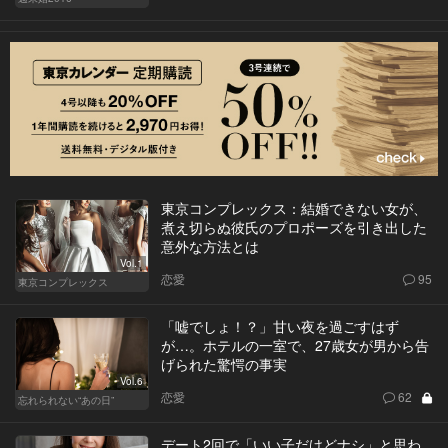
東京コンプレックス：結婚できない女が、
煮え切らぬ彼氏のプロポーズを引き出した
意外な方法とは
Vol.1
恋愛
95
東京コンプレックス
「嘘でしょ！？」甘い夜を過ごすはず
が…。ホテルの一室で、27歳女が男から告
げられた驚愕の事実
Vol.6
恋愛
62
忘れられない“あの日”
デート2回で「いい子だけどナシ」と思わ