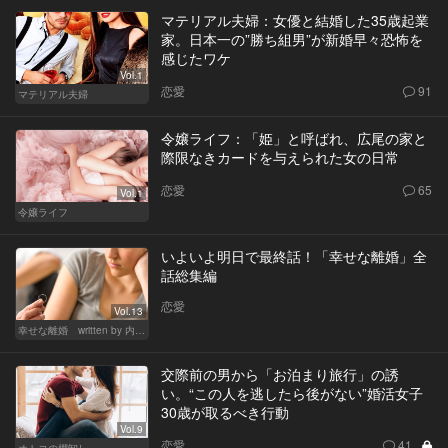
マテリアル夫婦：女優と結婚した35歳起業
家。日本一の”勝ち組男”が新婚早々恐怖を
感じたワケ
Vol.1
恋愛
91
マテリアル夫婦
令嬢ライフ：「姫」と呼ばれ、広尾の家と
際限なきカードを与えられた女の日常
恋愛
65
Vol.1
令嬢ライフ
いよいよ明日で最終話！「幸せな離婚」全
話総集編
恋愛
Vol.13
幸せな離婚 written by 内埜さくら
交際前の男から「お泊まり旅行」の誘
い。“この人を逃したら後がない”婚活女子
30歳が取るべき行動
Vol.9
恋愛
41
オトコの棚卸し