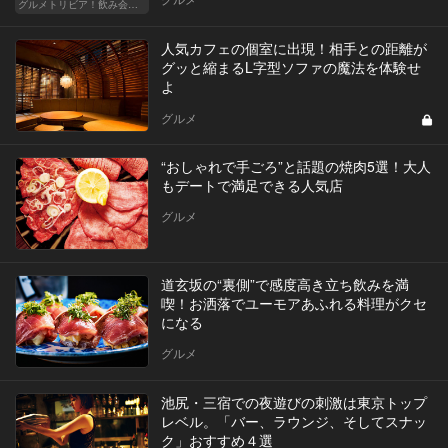
グルメトリビア！飲み会やデートで会話のネタになるQ＆A
人気カフェの個室に出現！相手との距離が
グッと縮まるL字型ソファの魔法を体験せ
よ
グルメ
“おしゃれで手ごろ”と話題の焼肉5選！大人
もデートで満足できる人気店
グルメ
道玄坂の“裏側”で感度高き立ち飲みを満
喫！お洒落でユーモアあふれる料理がクセ
になる
グルメ
池尻・三宿での夜遊びの刺激は東京トップ
レベル。「バー、ラウンジ、そしてスナッ
ク」おすすめ４選