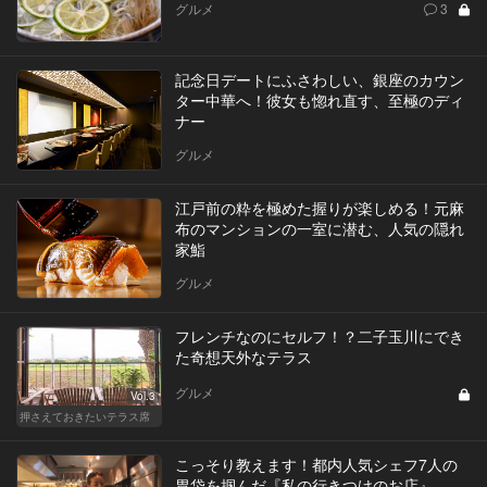
グルメ
3
記念日デートにふさわしい、銀座のカウン
ター中華へ！彼女も惚れ直す、至極のディ
ナー
グルメ
江戸前の粋を極めた握りが楽しめる！元麻
布のマンションの一室に潜む、人気の隠れ
家鮨
グルメ
フレンチなのにセルフ！？二子玉川にでき
た奇想天外なテラス
グルメ
Vol.3
押さえておきたいテラス席
こっそり教えます！都内人気シェフ7人の
胃袋を掴んだ『私の行きつけのお店』