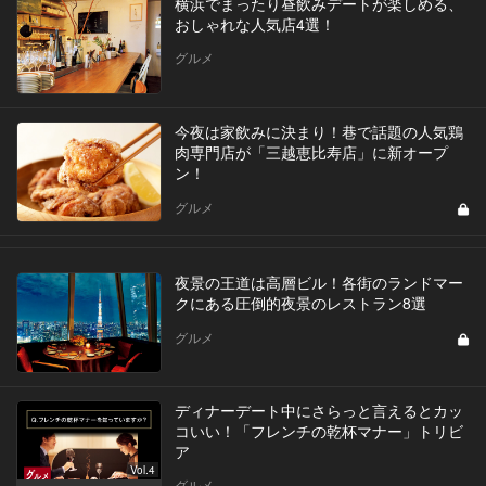
横浜でまったり昼飲みデートが楽しめる、
おしゃれな人気店4選！
グルメ
今夜は家飲みに決まり！巷で話題の人気鶏
肉専門店が「三越恵比寿店」に新オープ
ン！
グルメ
夜景の王道は高層ビル！各街のランドマー
クにある圧倒的夜景のレストラン8選
グルメ
ディナーデート中にさらっと言えるとカッ
コいい！「フレンチの乾杯マナー」トリビ
ア
Vol.4
グルメ