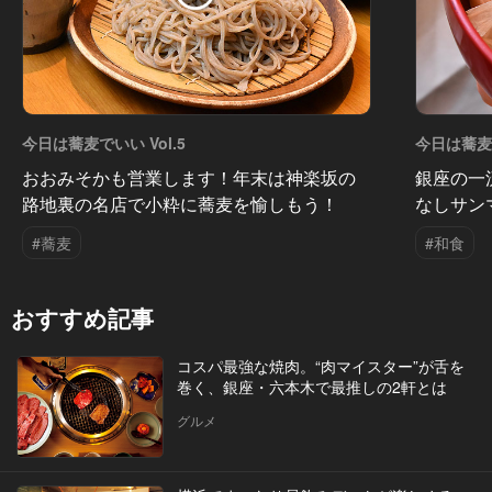
今日は蕎麦でいい Vol.5
今日は蕎麦で
おおみそかも営業します！年末は神楽坂の
銀座の一
路地裏の名店で小粋に蕎麦を愉しもう！
なしサン
#蕎麦
#和食
おすすめ記事
コスパ最強な焼肉。“肉マイスター”が舌を
巻く、銀座・六本木で最推しの2軒とは
グルメ