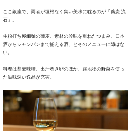
ここ銀座で、両者が垣根なく集い美味に耽るのが「蕎麦 流
石」。
生粉打ち極細麺の蕎麦、素材の吟味を重ねたつまみ、日本
酒からシャンパンまで揃える酒、とそのメニューに隙はな
い。
料理は蕎麦味噌、出汁巻き卵のほか、露地物の野菜を使っ
た滋味深い逸品が充実。