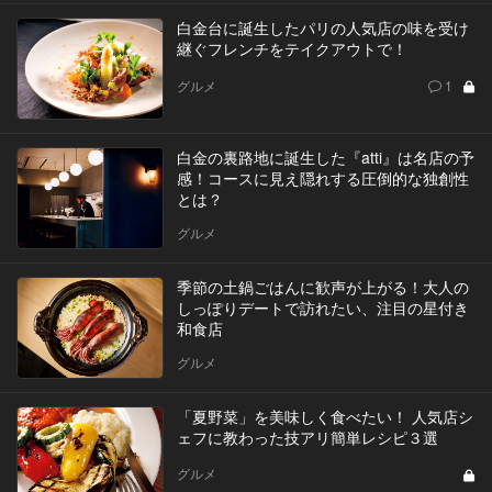
白金台に誕生したパリの人気店の味を受け
継ぐフレンチをテイクアウトで！
グルメ
1
白金の裏路地に誕生した『atti』は名店の予
感！コースに見え隠れする圧倒的な独創性
とは？
グルメ
季節の土鍋ごはんに歓声が上がる！大人の
しっぽりデートで訪れたい、注目の星付き
和食店
グルメ
「夏野菜」を美味しく食べたい！ 人気店シ
ェフに教わった技アリ簡単レシピ３選
グルメ