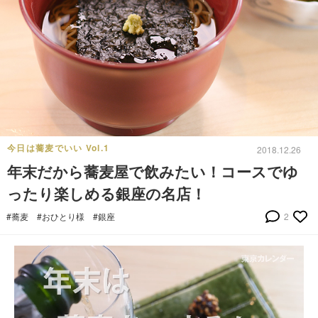
今日は蕎麦でいい Vol.1
2018.12.26
年末だから蕎麦屋で飲みたい！コースでゆ
ったり楽しめる銀座の名店！
#蕎麦
#おひとり様
#銀座
2