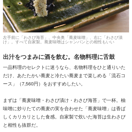
左手前に「わさび海苔」、中央奥「蕎麦味噌」、右に「わさび漬
け」。すべて自家製。蕎麦味噌はシャンパンとの相性もいい
出汁をつまみに酒を飲む。名物料理に舌鼓
一品料理のセレクトに迷うなら、名物料理をひと通りいた
だけ、あたたかい蕎麦と冷たい蕎麦まで楽しめる「流石コ
ース」（7,560円）をおすすめしたい。
まずは「蕎麦味噌・わさび漬け・わさび海苔」で一杯。柚
味噌に炒りたての蕎麦の実を合わせた「蕎麦味噌」は香ば
しくカリカリとした食感。自家製で炊いた海苔は生わさび
と相性も抜群だ。