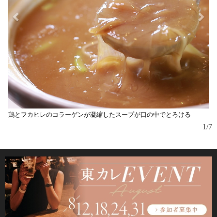
鶏とフカヒレのコラーゲンが凝縮したスープが口の中でとろける
赤
1/7