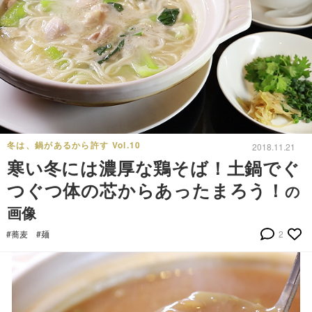
冬は、鍋があるから許す Vol.10
2018.11.21
寒い冬には濃厚な鶏そば！土鍋でぐ
つぐつ体の芯からあったまろう！
の
画像
#蕎麦
#麺
2