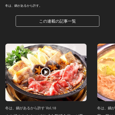
冬は、鍋があるから許す。
この連載の記事一覧
冬は、鍋があるから許す Vol.18
冬は、鍋があ