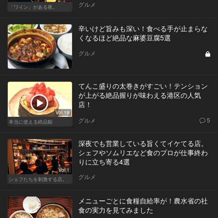
グルメ
「ワイン」がある夜。
辛いけど旨みも深い！食べる手が止まらな
くなるほど絶品な麻婆豆腐5選
グルメ
てんこ盛りの太巻きがすごい！テンション
が上がる絶品握りが味わえる港区の人気
店！
Vol.18
グルメ
5
本当に使える絶品鮨
深夜でも営業している旨くてイケてる店。
シェフやソムリエなど食のプロが仕事終わ
りに立ち寄る4選
Vol.1
グルメ
シェフたちを刺激する店。
メニューごとに食糧自給率が！農水省の社
食の実力を見てみました