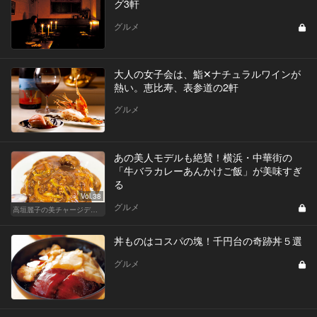
グ3軒
グルメ
大人の女子会は、鮨✕ナチュラルワインが
熱い。恵比寿、表参道の2軒
グルメ
あの美人モデルも絶賛！横浜・中華街の
「牛バラカレーあんかけご飯」が美味すぎ
る
Vol.38
グルメ
高垣麗子の美チャージディナー
丼ものはコスパの塊！千円台の奇跡丼５選
グルメ