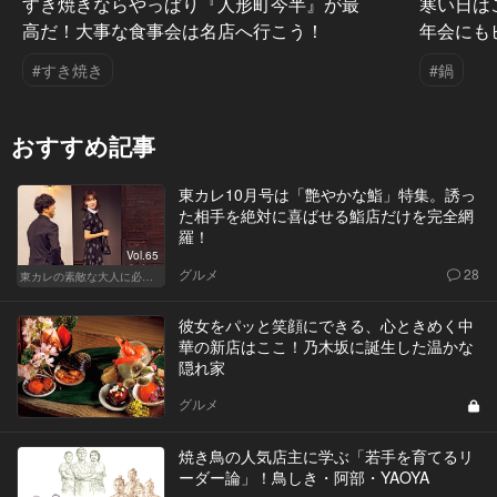
すき焼きならやっぱり『人形町今半』が最
寒い日は
高だ！大事な食事会は名店へ行こう！
年会にも
#すき焼き
#鍋
おすすめ記事
東カレ10月号は「艶やかな鮨」特集。誘っ
た相手を絶対に喜ばせる鮨店だけを完全網
羅！
Vol.65
グルメ
28
東カレの素敵な大人に必要なこと
彼女をパッと笑顔にできる、心ときめく中
華の新店はここ！乃木坂に誕生した温かな
隠れ家
グルメ
焼き鳥の人気店主に学ぶ「若手を育てるリ
ーダー論」！鳥しき・阿部・YAOYA