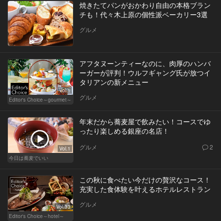
焼きたてパンがおかわり自由の本格ブラン
チも！代々木上原の個性派ベーカリー3選
グルメ
アフタヌーンティーなのに、肉厚のハンバ
ーガーが評判！ウルフギャング氏が放つイ
タリアンの新メニュー
Vol.1
グルメ
Editor's Choice～gourmet～
年末だから蕎麦屋で飲みたい！コースでゆ
ったり楽しめる銀座の名店！
グルメ
2
Vol.1
今日は蕎麦でいい
この秋に食べたい今だけの贅沢なコース！
充実した食体験を叶えるホテルレストラン
グルメ
Vol.33
Editor's Choice～hotel～