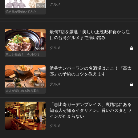
グルメ
Vol.4
焼き鳥が艶めいてきた
最旬7店を厳選！美しい正統派和食から注
目の台湾グルメまで揃い踏み
グルメ
Vol.46
東カレ推薦！ 今月の行くべき店
渋谷ナンバーワンの名酒場はここ！『高太
郎』の予約のコツを教えます
グルメ
Vol.14
大人が楽しめる渋谷案内
「恵比寿ガーデンプレイス」裏路地にある
知る人ぞ知るイタリアン。旨いパスタとワ
インがたまらない
グルメ