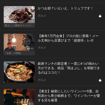
かつお節？いえいえ、トリュフです！
グルメ
Vol.2
“驚き”こそ最高のスパイス！ 「こんなの初めて❤」スぺシャリテ
【麻布1万円会食】プロの技に密着！メー
ル文例から店選びまで「超接待」レポ
グルメ
Vol.11
「会食」の神髄。
銀座ランチの新定番！一度に4つの味わい
方ができる、絶品「鶏まぶし」を堪能でき
るのはココだ！
グルメ
【東京】秘密にしたいワインバー5選。自
然派から希少銘柄まで、ワインラバーが愛
する店を厳選
Vol.3