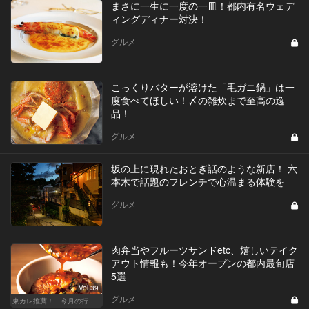
まさに一生に一度の一皿！都内有名ウェデ
ィングディナー対決！
グルメ
こっくりバターが溶けた「毛ガニ鍋」は一
度食べてほしい！〆の雑炊まで至高の逸
品！
グルメ
坂の上に現れたおとぎ話のような新店！ 六
本木で話題のフレンチで心温まる体験を
グルメ
肉弁当やフルーツサンドetc、嬉しいテイク
アウト情報も！今年オープンの都内最旬店
5選
Vol.39
グルメ
東カレ推薦！ 今月の行くべき店