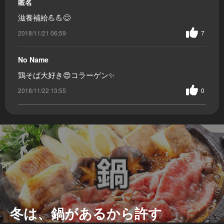
匿名
滋養補給💪💪😊
2018/11/21 06:59
7
No Name
鶏そば大好き😍コラーゲン✨
2018/11/22 13:55
0
冬は、鍋があるから許す