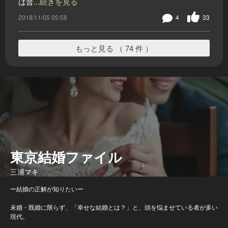
は普
...続きを見る
2018/11/05 05:58
4
33
もっと見る （ 74 件 ）
東京結婚ファイル
三浦マキ
ー結婚の正解が知りたいー
未婚・既婚に限らず、「幸せな結婚とは？」と、頭を悩ませている者が多い
現代。