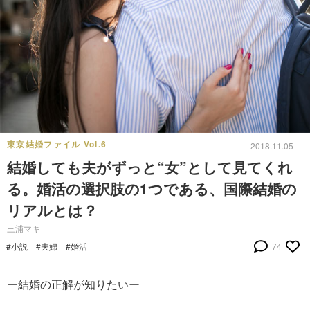
東京結婚ファイル Vol.6
2018.11.05
結婚しても夫がずっと“女”として見てくれ
る。婚活の選択肢の1つである、国際結婚の
リアルとは？
三浦マキ
#小説
#夫婦
#婚活
74
ー結婚の正解が知りたいー