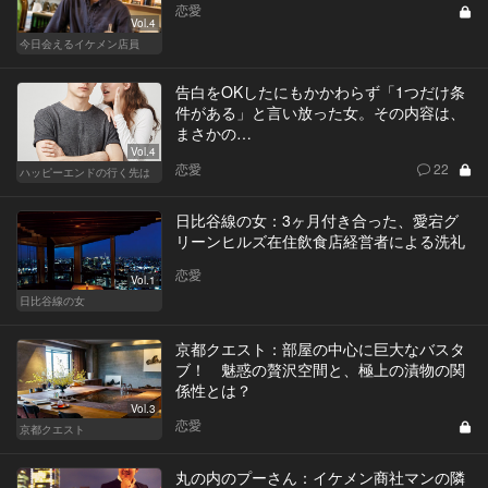
恋愛
Vol.4
今日会えるイケメン店員
告白をOKしたにもかかわらず「1つだけ条
件がある」と言い放った女。その内容は、
まさかの…
Vol.4
恋愛
22
ハッピーエンドの行く先は
日比谷線の女：3ヶ月付き合った、愛宕グ
リーンヒルズ在住飲食店経営者による洗礼
恋愛
Vol.1
日比谷線の女
京都クエスト：部屋の中心に巨大なバスタ
ブ！ 魅惑の贅沢空間と、極上の漬物の関
係性とは？
Vol.3
恋愛
京都クエスト
丸の内のプーさん：イケメン商社マンの隣