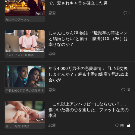
で、愛されキャラを確立した男
恋愛
1
Vol.1
丸の内のプーさん
にゃんにゃんOL物語：“慶應卒の商社マン
と結婚したい”と願う、腰掛けOL（26）は
幸せなのか？
Vol.1
恋愛
にゃんにゃんOL物語
年収4,000万男子の恋愛事情：「LINE交換
しませんか？」麻布十番の鮨店で思わぬ出
会いが…
Vol.1
恋愛
10
年収4,000万男子の恋愛事情
「これ以上アンハッピーにならない？」。
傷ついた妻の心を癒した、ファットな夫の
本音
Vol.7
恋愛
98
崖っぷち妊活物語