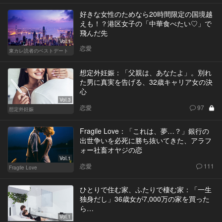
好きな女性のためなら20時間限定の国境越
えも！？港区女子の「中華食べたい♡」で
飛んだ先
Vol.1
恋愛
東カレ読者のベストデート
想定外妊娠：「父親は、あなたよ」。別れ
た男に真実を告げる、32歳キャリア女の決
心
Vol.3
恋愛
97
想定外妊娠
Fragile Love：「これは、夢…？」銀行の
出世争いを必死に勝ち抜いてきた、アラフ
ォー社畜オヤジの恋
Vol.1
恋愛
111
Fragile Love
ひとりで住む家、ふたりで棲む家：「一生
独身だし」36歳女が7,000万の家を買った
ら…
Vol.1