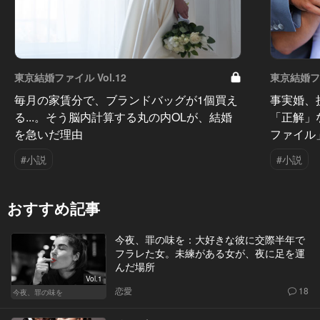
東京結婚ファイル Vol.12
東京結婚ファ
毎月の家賃分で、ブランドバッグが1個買え
事実婚、
る...。そう脳内計算する丸の内OLが、結婚
「正解」
を急いだ理由
ファイル
#小説
#小説
おすすめ記事
今夜、罪の味を：大好きな彼に交際半年で
フラレた女。未練がある女が、夜に足を運
んだ場所
Vol.1
恋愛
18
今夜、罪の味を