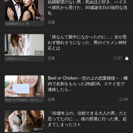
結婚願望のない男：死ぬほど好き。ハイス
ペ彼氏から受けた、30歳誕生日の強烈な洗
礼
Vol.1
恋愛
結婚願望のない男
「彼なんて眼中になかったのに…」女が思
わず惚れそうになった、男のイケメン神対
応とは
Vol.3
恋愛
27
山田君のクセに！
Beef or Chicken～空の上の恋愛模様～：機
内で名刺をもらった28歳CA。ステイ先で
連絡したら…
Vol.1
恋愛
93
Beef or Chicken～空の上の恋愛模様～
「32歳年上の、信頼できる大人の男」だと
思ってたのに…。彼の部屋に行った夜、起
きてしまったコト
Vol.11