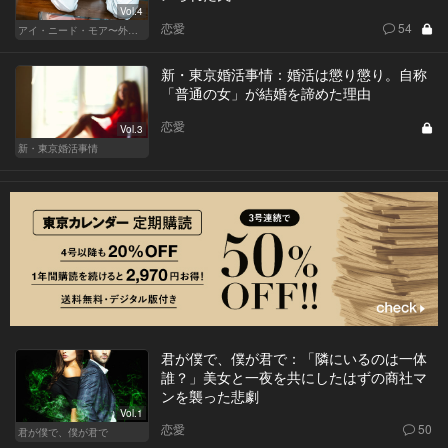
Vol.4
恋愛
54
アイ・ニード・モア〜外資系オンナの欲望〜
新・東京婚活事情：婚活は懲り懲り。自称
「普通の女」が結婚を諦めた理由
恋愛
Vol.3
新・東京婚活事情
君が僕で、僕が君で：「隣にいるのは一体
誰？」美女と一夜を共にしたはずの商社マ
ンを襲った悲劇
Vol.1
恋愛
50
君が僕で、僕が君で