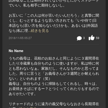
でいい。私も相手に期待しないし。
お互いに「この人は何が言いたいんだろう」と真摯に聞
くし、むっとするような言い方されても「いや待て(日
本語なら)言い方を知らないだけかも、あるいは(外国語
なら)私に理
...続きを見る
2018/11/05 05:27
3
59
No Name
うちの義母は、花枝のお姑さんと同じように３週間滞在
したり冷蔵庫も自分ちのように使いますが、私は特に何
とも思わないなぁ。家族だし、そんなものかと思ってま
した。周りに言うと「お義母さんが３週間とか耐えられ
ない」といわれます（笑）
義母は、自分ちのように掃除もしてくれるし、時々は、
お昼焼きそばにするー？とつくってくれたりもするので
ありがたいです。
リチャードのように遠方の義父母ならなおさら長期滞在