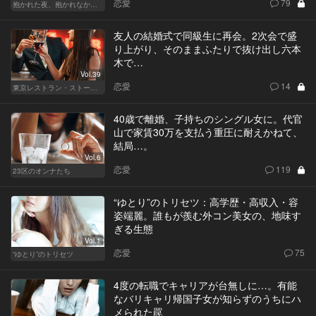
恋愛
79
抱かれた夜、抱かれなかった夜
友人の結婚式で同級生に再会。2次会で盛
り上がり、そのままふたりで抜け出し六本
木で…
Vol.39
恋愛
14
東京レストラン・ストーリー
40歳で離婚、子持ちのシングル女に。代官
山で家賃30万を支払う重圧に耐えかねて、
結局…。
Vol.6
恋愛
119
23区のオンナたち
“ゆとり”のトリセツ：高学歴・高収入・容
姿端麗。誰もが羨む外コン美女の、地味す
ぎる生態
Vol.1
恋愛
75
“ゆとり”のトリセツ
4度の転職でキャリアが台無しに…。有能
なバリキャリ帰国子女が知らずのうちにハ
メられた罠