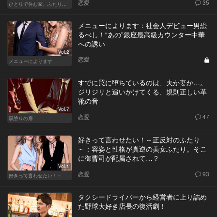
恋愛
35
ひとりで住む家、ふたりで棲む家
メニューによります：社会人デビュー男恐
るべし！“あの”銀座最高級カウンター中華
への誘い
Vol.2
恋愛
メニューによります
すでに罠に堕ちているのは、夫か妻か…。
ジリジリと追いかけてくる、規則正しい革
靴の音
Vol.7
恋愛
47
黒塗りの扉
好きって言わせたい！～正反対のふたり
～：容姿と性格が真逆の美女ふたり。そこ
に御曹司が配属されて…？
Vol.1
恋愛
93
好きって言わせたい！～正反対のふたり～
タクシードライバーから経営者に上り詰め
た野球大好き店長の復活劇！