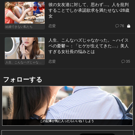
彼の女友達に対して、思わず…。人を批判
することでしか承認欲求を満たせない28歳
女
Vol.10
恋愛
76
結婚できない私たち
人生、こんなハズじゃなかった。～ハイス
ペの憂鬱～：「ヒゲが生えてきた…」美人
すぎる女社長の悩みとは
Vol.1
恋愛
35
人生、こんなハズじゃなかった。～ハイスペの憂鬱～
フォローする
この記事が気に入ったらいいね！しよう