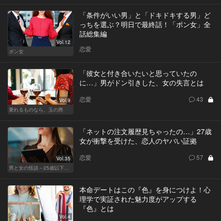
「条件がいい男」と「ドキドキする男」ど
っちを選ぶ？明日で最終話！「ポン女」全
話総集編
Vol.12
恋愛
ポン女
「彼女と付き合いたいと思っていたの
に…」男がドン引きした、女の失言とは
恋愛
43
Vol.9
乗れるものなら、玉の輿
「ネットの注文履歴見ちゃったの…」27歳
女が衝撃を受けた、恋人のヤバい証拠
恋愛
57
Vol.35
男と女の怪談～25歳以下閲覧禁止～
本命デートはこの『色』を身につけよ！心
理学で実証された魅力度がアップする
『色』とは
Vol.4