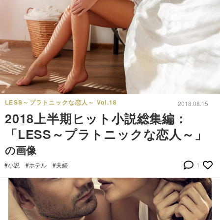
LESS～プラトニックな恋人～ Vol.18
2018.08.15
2018上半期ヒット小説総集編：
「LESS～プラトニックな恋人～」
の画像
#小説
#ホテル
#夫婦
1