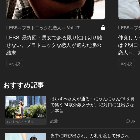
LESS～プラトニックな恋人～ Vol.17
LESS～プ
LESS ​ ​最終回：男女である限り性は切り離
仲良しカ
せない。プラトニックな恋人が選んだ涙の
は？明日
結末
恋人～」
#小説
#小説
おすすめ記事
はいすぺさんが通る：にゃんにゃんOLを鼻
で笑う24歳外銀女子が、絶対口には出さな
い本音
Vol.1
恋愛
36
はいすぺさんが通る
夜中に呼び出され、万札を渡して帰され