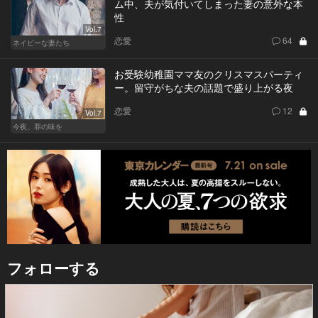
ム中、夫が気付いてしまった妻の意外な本
性
Vol.7
恋愛
64
ネイビーな妻たち
お受験幼稚園ママ友のクリスマスパーティ
ー。留守がちな夫の話題で盛り上がる夜
恋愛
12
Vol.7
今夜、罪の味を
フォローする