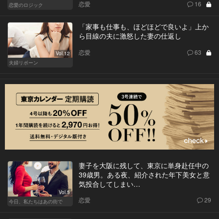
恋愛
16
恋愛のロジック
「家事も仕事も、ほどほどで良いよ」上か
ら目線の夫に激怒した妻の仕返し
恋愛
63
Vol.12
夫婦リボーン
妻子を大阪に残して、東京に単身赴任中の
39歳男。ある夜、紹介された年下美女と意
気投合してしまい…
Vol.5
恋愛
29
今日、私たちはあの街で