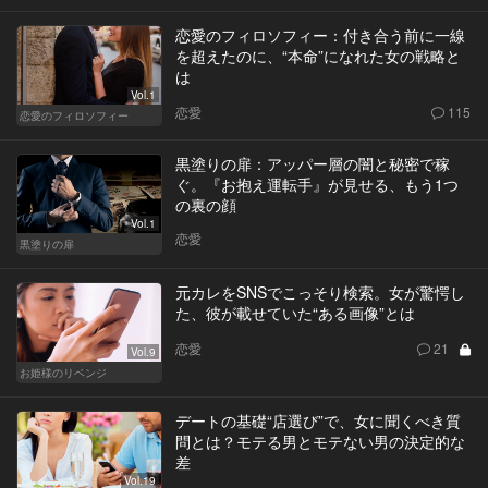
恋愛のフィロソフィー：付き合う前に一線
を超えたのに、“本命”になれた女の戦略と
は
Vol.1
恋愛
115
恋愛のフィロソフィー
黒塗りの扉：アッパー層の闇と秘密で稼
ぐ。『お抱え運転手』が見せる、もう1つ
の裏の顔
Vol.1
恋愛
黒塗りの扉
元カレをSNSでこっそり検索。女が驚愕し
た、彼が載せていた“ある画像”とは
恋愛
21
Vol.9
お姫様のリベンジ
デートの基礎“店選び”で、女に聞くべき質
問とは？モテる男とモテない男の決定的な
差
Vol.19