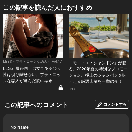
この記事を読んだ人におすすめ
LESS～プラトニックな恋人～ Vol.17
「モエ・エ・シャンドン」が贈
LESS ​ ​最終回：男女である限り
る、2026年夏の特別なプロモー
性は切り離せない。プラトニッ
ション。極上のシャンパンを味
クな恋人が選んだ涙の結末
わえる厳選店舗を一挙紹介！
PR
この記事へのコメント
コメントする
No Name