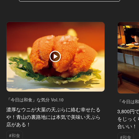
「今日は和食」な気分 Vol.10
「今日は和食
濃厚なウニが大葉の天ぷらに絡む幸せたる
3,800
や！青山の裏路地には本気で美味い天ぷら
をじっく
店がある！
合いい！
#和食
#和食