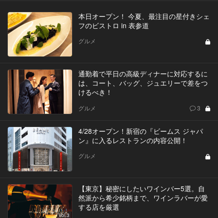
本日オープン！ 今夏、最注目の星付きシェ
フのビストロ in 表参道
グルメ
通勤着で平日の高級ディナーに対応するに
は、コート、バッグ、ジュエリーで差をつ
けるべき！
グルメ
3
4/28オープン！新宿の『ビームス ジャパ
ン』に入るレストランの内容公開！
グルメ
【東京】秘密にしたいワインバー5選。自
然派から希少銘柄まで、ワインラバーが愛
する店を厳選
Vol.3