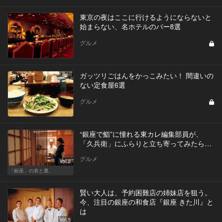
東京の夜はここに行けるようにならないと
始まらない、名ホテルのバー8選
グルメ
ガッツリごはんをかっこみたい！ 間違いの
ない定食屋6選
グルメ
“銀座で鮨”に憧れる東カレ編集部員が、
「久兵衛」にふらりと立ち寄ってみたら…
グルメ
Vol.2
「銀座」の表と裏。
賢い大人は、予約困難店の姉妹店を狙う。
今、注目の銀座の和食店『銀座 きた川』と
は
Vol.5