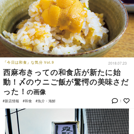
「今日は和食」な気分 Vol.9
2018.07.23
西麻布きっての和食店が新たに始
動！〆のウニご飯が驚愕の美味さだ
った！
の画像
#新店情報
#和食
#魚介・海鮮
1