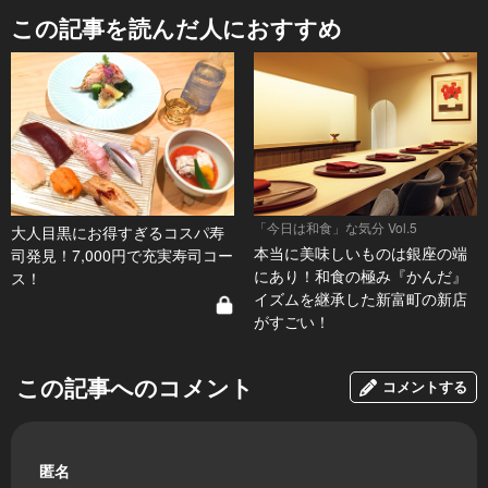
この記事を読んだ人におすすめ
「今日は和食」な気分 Vol.5
大人目黒にお得すぎるコスパ寿
本当に美味しいものは銀座の端
司発見！7,000円で充実寿司コー
にあり！和食の極み『かんだ』
ス！
イズムを継承した新富町の新店
がすごい！
この記事へのコメント
コメントする
匿名