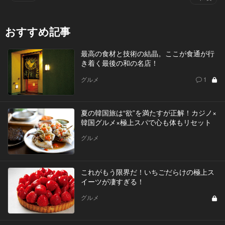
おすすめ記事
最高の食材と技術の結晶。ここが食通が行
き着く最後の和の名店！
グルメ
1
夏の韓国旅は“欲”を満たすが正解！カジノ×
韓国グルメ×極上スパで心も体もリセット
グルメ
これがもう限界だ！いちごだらけの極上ス
イーツが凄すぎる！
グルメ