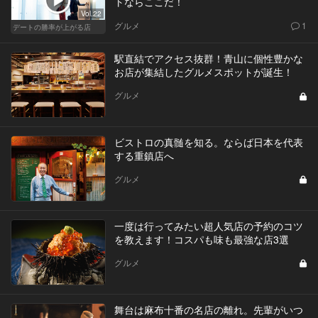
トならここだ！
Vol.22
グルメ
1
デートの勝率が上がる店
駅直結でアクセス抜群！青山に個性豊かな
お店が集結したグルメスポットが誕生！
グルメ
ビストロの真髄を知る。ならば日本を代表
する重鎮店へ
グルメ
一度は行ってみたい超人気店の予約のコツ
を教えます！コスパも味も最強な店3選
グルメ
舞台は麻布十番の名店の離れ。先輩がいつ