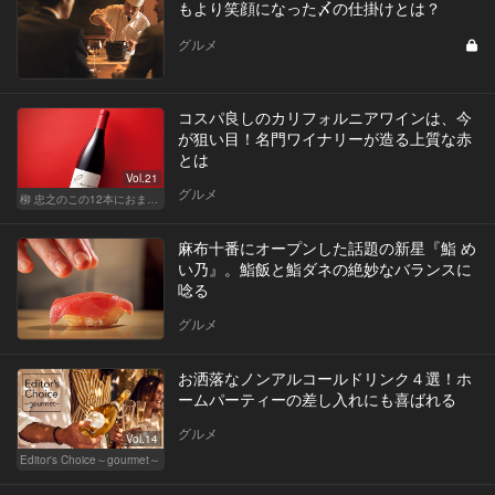
もより笑顔になった〆の仕掛けとは？
グルメ
コスパ良しのカリフォルニアワインは、今
が狙い目！名門ワイナリーが造る上質な赤
とは
Vol.21
グルメ
柳 忠之のこの12本におまかせ
麻布十番にオープンした話題の新星『鮨 め
い乃』。鮨飯と鮨ダネの絶妙なバランスに
唸る
グルメ
お洒落なノンアルコールドリンク４選！ホ
ームパーティーの差し入れにも喜ばれる
グルメ
Vol.14
Editor's Choice～gourmet～