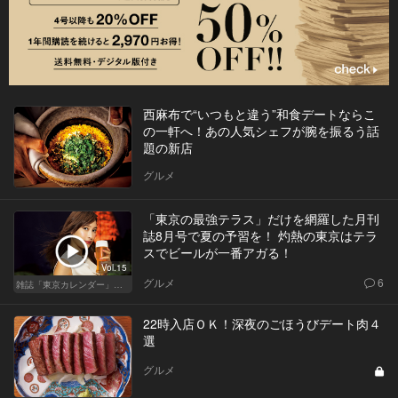
西麻布で“いつもと違う”和食デートならこ
の一軒へ！あの人気シェフが腕を振るう話
題の新店
グルメ
「東京の最強テラス」だけを網羅した月刊
誌8月号で夏の予習を！ 灼熱の東京はテラ
スでビールが一番アガる！
Vol.15
グルメ
6
雑誌「東京カレンダー」特集
22時入店ＯＫ！深夜のごほうびデート肉４
選
グルメ