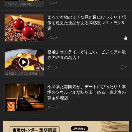
グルメ
「ワイン」がある夜。
まるで本物のような見た目にびっくり！想
像を超えた逸品がある高感度レストラン8
選
グルメ
空飛ぶオムライスがすごい！ビジュアル最
強の洋食の名店！
グルメ
5
Vol.4
心をほぐしてくれる洋食
小洒落た雰囲気が、デートにぴったり！本
場のソウルフルな味を楽しめる、恵比寿の
韓国料理店
グルメ